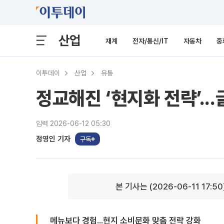
산업
재계
전자/통신/IT
자동차
중
이투데이
산업
유통
정교해진 ‘현지화 전략’..
입력 2026-06-12 05:30
정영인 기자
구독
본 기사는 (2026-06-11 17:5
메뉴보다 경험...현지 소비문화 맞춤 전략 강화