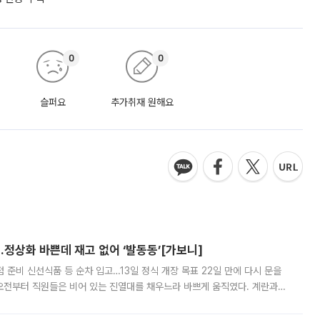
0
0
슬퍼요
추가취재 원해요
…정상화 바쁜데 재고 없어 ‘발동동’[가보니]
준비 신선식품 등 순차 입고…13일 정식 개장 목표 22일 만에 다시 문을
오전부터 직원들은 비어 있는 진열대를 채우느라 바쁘게 움직였다. 계란과
리를 잡기 시작했지만, 매장 곳곳엔 여전히 텅 빈 매대가 먼저 눈에 들어왔