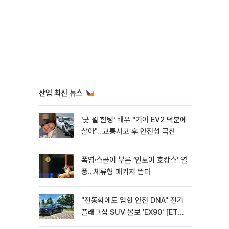
산업 최신 뉴스
'굿 윌 헌팅' 배우 "기아 EV2 덕분에
살아"…교통사고 후 안전성 극찬
폭염·스콜이 부른 ‘인도어 호캉스’ 열
풍…체류형 패키지 뜬다
"전동화에도 입힌 안전 DNA" 전기
플래그십 SUV 볼보 'EX90' [ET의
모빌리티]