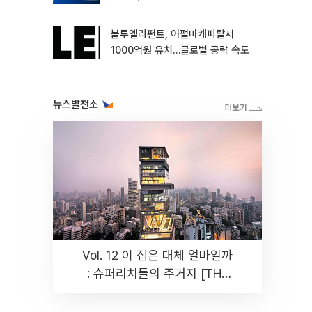
블루엘리펀트, 어펄마캐피탈서
1000억원 유치…글로벌 공략 속도
뉴스발전소
Vol. 12 이 집은 대체 얼마일까
: 슈퍼리치들의 주거지 [THE
RARE]