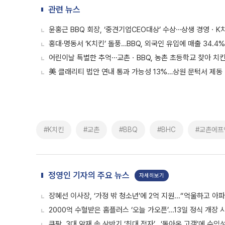
관련 뉴스
윤홍근 BBQ 회장, ‘중견기업CEO대상’ 수상⋯상생 경영ㆍK
홍대·명동서 ‘K치킨’ 돌풍…BBQ, 외국인 유입에 매출 34.4
어린이날 특별한 추억⋯교촌ㆍBBQ, 농촌 초등학교 찾아 치
美 클래리티 법안 연내 통과 가능성 13%…상원 문턱서 제동
#K치킨
#교촌
#BBQ
#BHC
#교촌에프
정영인 기자의 주요 뉴스
자세히보기
장혜선 이사장, ‘가정 밖 청소년’에 2억 지원...“억울하고 아
2000억 수혈받은 홈플러스 ‘오늘 가오픈’...13일 정식 개장
쿠팡, 3대 악재 속 상반기 ‘최대 적자’...‘돌아온 고객’에 수익