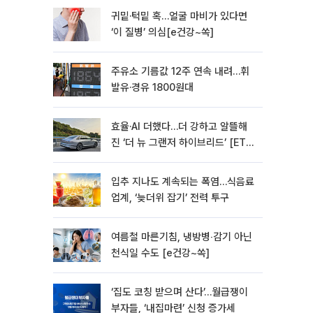
귀밑·턱밑 혹…얼굴 마비가 있다면
‘이 질병’ 의심[e건강~쏙]
주유소 기름값 12주 연속 내려…휘
발유·경유 1800원대
효율·AI 더했다…더 강하고 알뜰해
진 ‘더 뉴 그랜저 하이브리드’ [ET의
모빌리티]
입추 지나도 계속되는 폭염…식음료
업계, ‘늦더위 잡기’ 전력 투구
여름철 마른기침, 냉방병‧감기 아닌
천식일 수도 [e건강~쏙]
‘집도 코칭 받으며 산다’…월급쟁이
부자들, ‘내집마련’ 신청 증가세