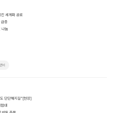
치킨 세계화 공로
% 급증
킨 나눔
앤비
파도 단단해지길”[현장]
 시험대
성 반등 주목