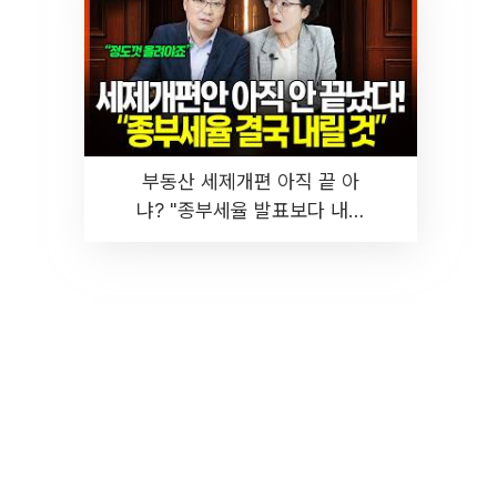
부동산 세제개편 아직 끝 아
냐? "종부세율 발표보다 내릴
것" 장기거주·양도세 전망 I 집
땅지성 I 김인만, 진미윤