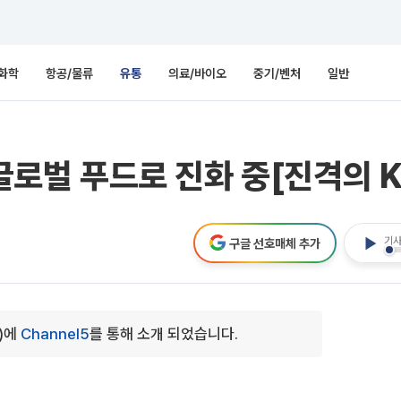
화학
항공/물류
유통
의료/바이오
중기/벤처
일반
.글로벌 푸드로 진화 중[진격의 
기사
구글 선호매체 추가
0)에
Channel5
를 통해 소개 되었습니다.