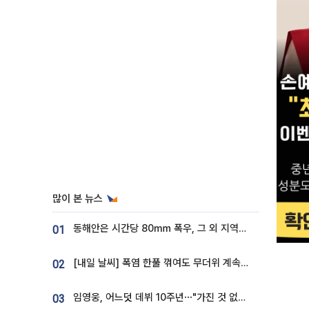
많이 본 뉴스
동해안은 시간당 80㎜ 폭우, 그 외 지역은 폭염…‘극과 극 날씨’
01
[내일 날씨] 폭염 한풀 꺾여도 무더위 계속⋯동해안 이틀 연속 비
02
임영웅, 어느덧 데뷔 10주년⋯"가진 것 없던 시절, 내 앞엔 20명의 팬뿐"
03