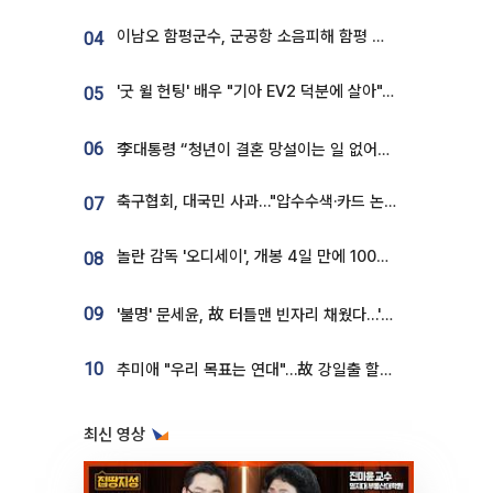
이남오 함평군수, 군공항 소음피해 함평 보상 요구
04
'굿 윌 헌팅' 배우 "기아 EV2 덕분에 살아"…교통사고 후 안전성 극찬
05
06
李대통령 “청년이 결혼 망설이는 일 없어야...제도상 불이익 조사”
축구협회, 대국민 사과…"압수수색·카드 논란 사죄, 강도 높은 쇄신"
07
놀란 감독 '오디세이', 개봉 4일 만에 100만 돌파⋯'왕사남' 보다 빠르다
08
09
'불명' 문세윤, 故 터틀맨 빈자리 채웠다…'거북이' 눈물의 최종 우승
10
추미애 "우리 목표는 연대"…故 강일출 할머니 흉상 제막
최신 영상