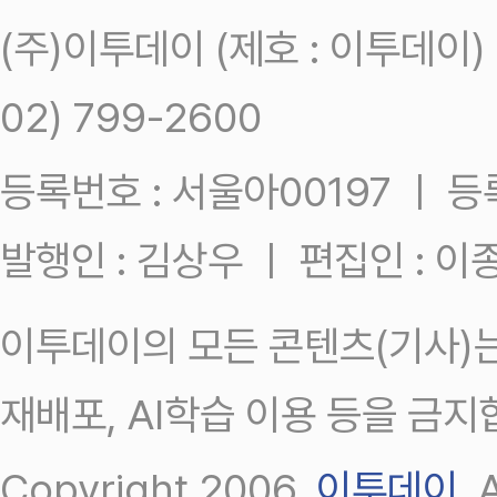
(주)이투데이 (제호 : 이투데이
02) 799-2600
등록번호 : 서울아00197 ㅣ 등록일
발행인 : 김상우 ㅣ 편집인 : 
이투데이의 모든 콘텐츠(기사)는
재배포, AI학습 이용 등을 금지
Copyright 2006.
이투데이
.