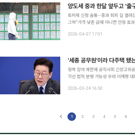
양도세 중과 한달 앞두고 ‘출
토허제 신청 숨통⋯중과 회피 길 열려강
그쳐“가격 낮춘 급매 아니면 안정 효과 미미” 양도소득세 중과 유예 종료를 한 달 
주택자에 대한 ‘출구’를 일부 열었지만
2026-04-07 17:01
된 가운데 추가 매물 출회 여력도 크지
정책 참여 제한에 공직사회 긴장고위공
각선 법적 분쟁 가능성 우려 이재명 대통령이 다주택을 보유한 공직자를 부동산 정책 논의에서 배제
하겠다고 지시하면서 공직 사회에 긴장
2026-03-24 16:50
사례가 적지 않아 실질적인 적용 기준
1
2
3
4
5
6