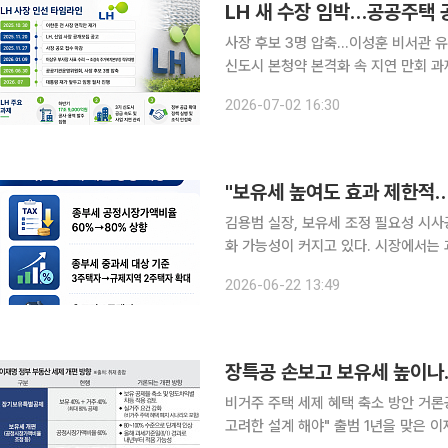
LH 새 수장 임박…공공주택 
사장 후보 3명 압축…이성훈 비서관 유
신도시 본청약 본격화 속 지연 만회 과제 장기간 이어진 한국토지주택공사(LH) 사장 공백이 
수순에 들어가면서 공공주택 공급 정상
2026-07-02 16:30
부분이 하반기에 몰려 있고 3기 신도
"보유세 높여도 효과 제한적
김용범 실장, 보유세 조정 필요성 시사공정시장가액
화 가능성이 커지고 있다. 시장에서는
려가 적지 않다. 전문가들은 보유세 
2026-06-22 13:49
거래세 완화를 함께 추진해야 정책 효과
장특공 손보고 보유세 높이나
비거주 주택 세제 혜택 축소 방안 거
고려한 설계 해야" 출범 1년을 맞은 이재명 정부의 부동산 정책이 세제 개편 국면으로 진입할 것으로