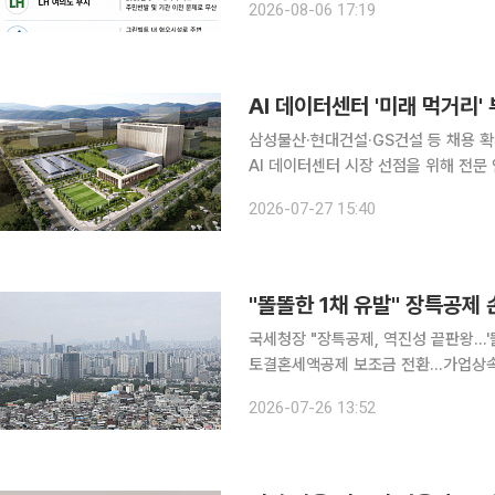
2026-08-06 17:19
남권 그린벨트 등이 유력 후보지로 거
AI 데이터센터 '미래 먹거리
삼성물산·현대건설·GS건설 등 채용 확대인허가
AI 데이터센터 시장 선점을 위해 전문
맞춰 데이터센터를 미래 먹거리로 점찍
2026-07-27 15:40
"똘똘한 1채 유발" 장특공제
국세청장 "장특공제, 역진성 끝판왕…'
토결혼세액공제 보조금 전환…가업상속공제 편법상속 차단 "강남
공제(장특공제)로 200억원 넘게 공제
2026-07-26 13:52
장이 다음달 초 정부의 세제개편안 발표