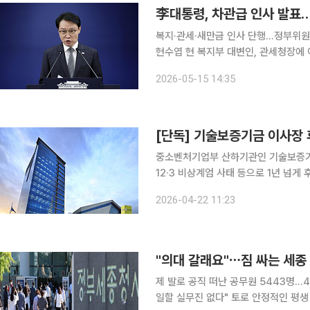
李대통령, 차관급 인사 발표
복지·관세·새만금 인사 단행…정부위원회 3명도 위촉 이재명 대통령이 
현수엽 현 복지부 대변인, 관세청장에 이종욱 현
소통수석은 이날 춘추관 브리핑에서 차
2026-05-15 14:35
밝혔다. 복지부 제1차관으로 발탁
[단독] 기술보증기금 이사장 후
중소벤처기업부 산하기관인 기술보증기
12·3 비상계엄 사태 등으로 1년 넘게
어갔지만, 압축된 후보군 3명이 모두 탈락하
2026-04-22 11:23
중소벤처기업의 혁신 성장을 뒷받침하기
"의대 갈래요"⋯짐 싸는 세종
제 발로 공직 떠난 공무원 5443명…
일할 실무진 없다" 토로 안정적인 평생 직장으로 불리던 공직 사회의 위상이 흔들리고 있다. 과거 젊