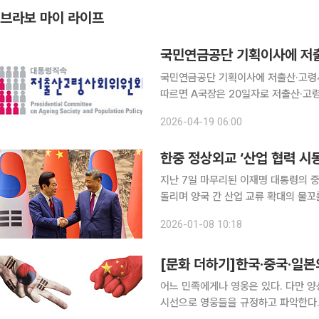
브라보 마이 라이프
국민연금공단 기획이사에 저
국민연금공단 기획이사에 저출산·고령사회회위
따르면 A국장은 20일자로 저출산·고
사로 자리를 옮길 것으로 알려졌다. 장재혁 기획이사의 후
2026-04-19 06:00
사 공개모집을 진행한 바 있다. 기획이
한중 정상외교 ‘산업 협력 시
지난 7일 마무리된 이재명 대통령의 
돌리며 양국 간 산업 교류 확대의 물
양국 정부는 14건의 정부 간 양해각서
2026-01-08 10:18
성사됐다. 이번 방문은 외교·안보 현안
[문화 더하기]한국·중국·일본
어느 민족에게나 영웅은 있다. 다만 
시선으로 영웅들을 규정하고 파악한다.