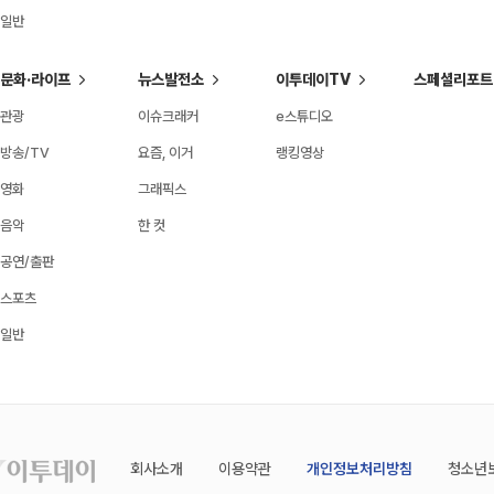
일반
문화·라이프
뉴스발전소
이투데이TV
스페셜리포트
관광
이슈크래커
e스튜디오
방송/TV
요즘, 이거
랭킹영상
영화
그래픽스
음악
한 컷
공연/출판
스포츠
일반
회사소개
이용약관
개인정보처리방침
청소년