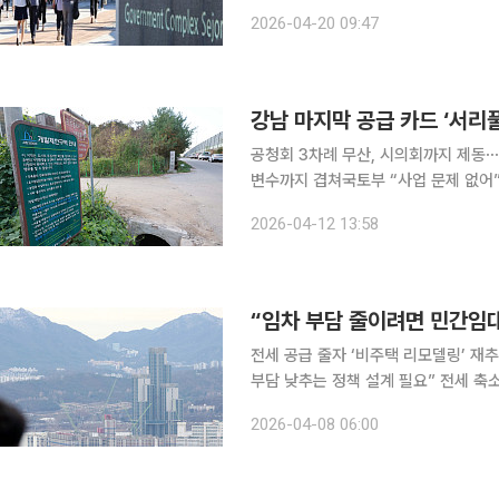
은 엘리트 관료들의 주요 이탈 경로였던
2026-04-20 09:47
강남 마지막 공급 카드 ‘서리
공청회 3차례 무산, 시의회까지 제동⋯
변수까지 겹쳐국토부 “사업 문제 없어” 강조⋯전문가
공급지로 내세운 서울 서초구 서리풀 
2026-04-12 13:58
지구는 주민 반발과 문화유산 변수까지
“임차 부담 줄이려면 민간임대
전세 공급 줄자 ‘비주택 리모델링’ 재
부담 낮추는 정책 설계 필요” 전세 축소가 구조적 흐름으로 굳어지면서 임대차 시장 불안과 주거비
부담을 완화하기 위한 정책 전환이 필
2026-04-08 06:00