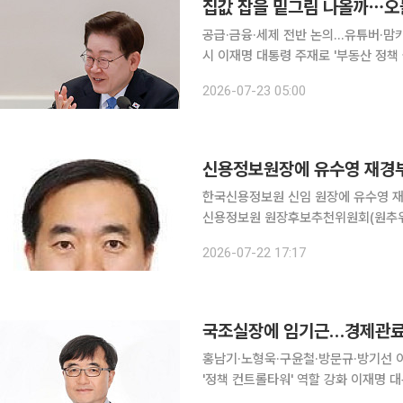
집값 잡을 밑그림 나올까⋯오늘
공급·금융·세제 전반 논의…유튜버·맘카페 의견도 청취 23일 관가 등에
시 이재명 대통령 주재로 '부동산 정책 국민 대토론회'를 
세제 등 부동산 정책 전반에 대한 국민
2026-07-23 05:00
행정안전부 등 관계부처를 비롯해 학계,
신용정보원장에 유수영 재경부
한국신용정보원 신임 원장에 유수영 재정경제부 대
신용정보원 원장후보추천위원회(원추위)
했다. 성균관대 법학과를 졸업하고 행정고시 39회로 입직한 유 대변인은 재경부 전신인 기획재정부
2026-07-22 17:17
에서 물가정책과장, 행정국방예산심의관
국조실장에 임기근…경제관료
홍남기·노형욱·구윤철·방문규·방기선 
'정책 컨트롤타워' 역할 강화 이재명 대통령이 10일 장관급인 국무조정실장에 임기근 기획예산처 차
관을 임명했다. 국무조정실장이 각 부