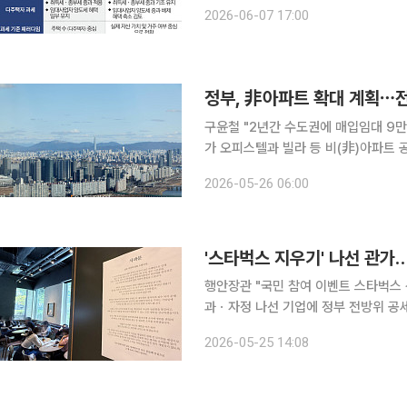
보인다. 취임 첫해 대출 규제와 규제지역
2026-06-07 17:00
세(매매·전세·월세 동반 상승)'를 잡기
정부, 非아파트 확대 계획⋯전
구윤철 "2년간 수도권에 매입임대 9만 
가 오피스텔과 빌라 등 비(非)아파트 
으로는 한계가 있다며 민간 규제 완화
2026-05-26 06:00
는 의미가 있지만, 장기적으로는 민간
'스타벅스 지우기' 나선 관가
행안장관 "국민 참여 이벤트 스타벅스
과ㆍ자정 나선 기업에 정부 전방위 공세 “과도하다” 우려도 스타
싼 정부의 불매 움직임이 확산하고 있다
2026-05-25 14:08
등 전방위로 스타벅스 지우기에 나서면