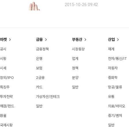
수도 있다. 확실한 것은, 그들이 어
2015-10-26 09:42
수 있다는 사실이다.글 김유준 프리랜서 
마켓
금융
부동산
산업
공시
금융정책
시장동향
재계
시황
은행
업계
전자/통신/IT
시세
보험
정책
자동차
장외/IPO
2금융
분양
중화학
특징주
카드
일반
항공/물류
투자전략
가상자산/핀테크
유통
채권/펀드
일반
의료/바이오
환율
중기/벤처
국제시황
일반