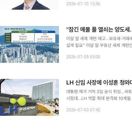
2026-07-10 15:36
획재정부 출신 경제관료들이 잇따라 중
"잠긴 매물 풀 열쇠는 양도
이달 말 세제 개편 예고…보유세·거래
설계 필요” 이달 말 부동산 세제 개편안 발표를 앞두고 보유세를 높이고 거래세를 낮추는 세제 조정
이 얼어붙은 주택 거래를 되살릴 수 있
2026-07-09 05:00
유자의 매도를 유도하는 동시에 집을 
LH 신임 사장에 이성훈 청
대통령 재가 거쳐 3일 공식 취임…국
시험대…LH 역할 확대 본격화 10개월 가까이 수장이 공석이었던 한국토지주택공사(LH)가 새 사장
을 맞는다. 이재명 정부의 주택 공급
2026-07-03 07:42
LH를 이끌게 되면서 공공주택 공급 