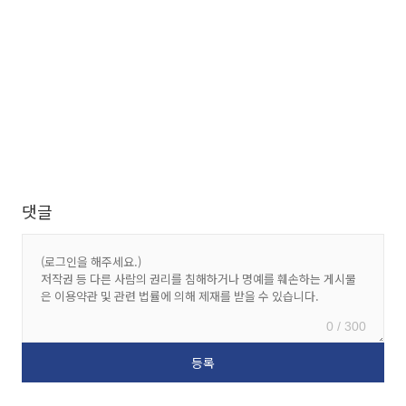
댓글
0 / 300