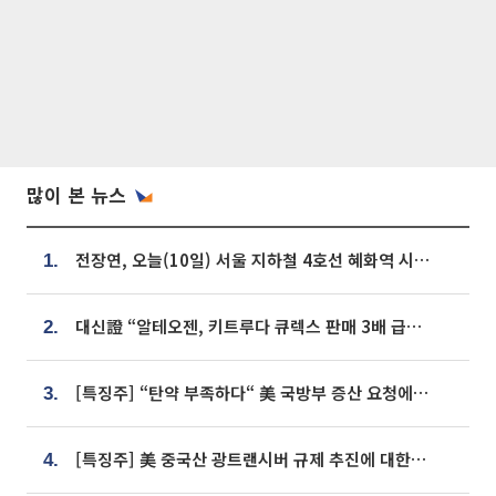
많이 본 뉴스
전장연, 오늘(10일) 서울 지하철 4호선 혜화역 시위…1호선 용산역 무정차
1.
대신證 “알테오젠, 키트루다 큐렉스 판매 3배 급증…목표가 41만원 상향”
2.
[특징주] “탄약 부족하다“ 美 국방부 증산 요청에⋯국내 방산주 급등세
3.
[특징주] 美 중국산 광트랜시버 규제 추진에 대한광통신 등 광통신株 강세
4.