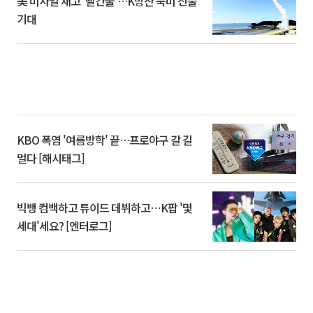
美 미사일 재고 ‘빨간불’…K방산 북미 진출
기대
KBO 폭염 '여름방학' 끝…프로야구 갈 길
멀다 [해시태그]
빅뱅 컴백하고 튜이드 데뷔하고⋯K팝 '몇
세대'세요? [엔터로그]