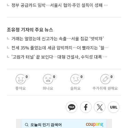
정부 공급카드 임박…서울시 협의·주민 설득이 성패 가른다
조유정 기자의 주요 뉴스
거래는 얼었는데 신고가는 속출⋯서울 집값 ‘엇박자’
전세 35% 줄었는데 세금 압박까지⋯더 빨라지는 '월세화'
'고원가 터널' 끝 보인다…대형 건설사, 수익성 대폭 개선
0
0
0
0
좋아요
화나요
슬퍼요
추가취재 원해요