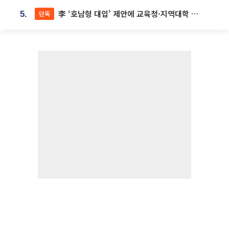
李 ‘호남형 대입’ 제안에 교육청·지역대학 서·논술형 입시 연계 '착수'
단독
5.