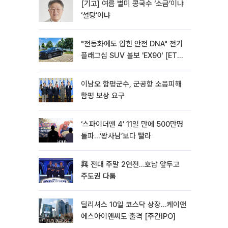
[기고] 여름 별미 콩국수 ‘소금’이냐
‘설탕’이냐
"전동화에도 입힌 안전 DNA" 전기
플래그십 SUV 볼보 'EX90' [ET의
모빌리티]
이남오 함평군수, 군공항 소음피해
함평 보상 요구
‘스파이더맨 4’ 11일 만에 500만명
돌파…‘왕사남’보다 빨라
與 전대 주말 2연전…호남 앞두고
주도권 다툼
딜리셔스 10일 코스닥 상장…케이앤
에스아이앤씨도 출격 [주간IPO]