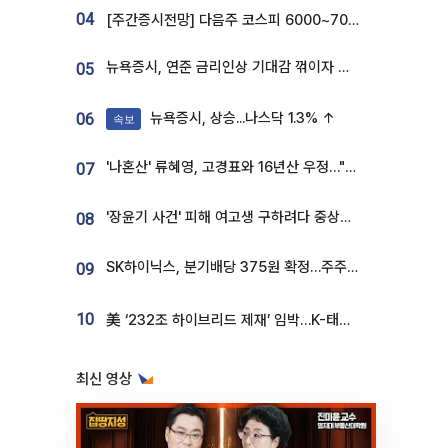
04
[주간증시전망] 다음주 코스피 6000~7000⋯“外人 수급은 정책이 변수”
뉴욕증시, 연준 금리인상 기대감 꺾이자 상승...S&P500 사상 최고치 [종합]
05
뉴욕증시, 상승...나스닥 1.3% ↑
06
속보
'나혼산' 류혜영, 고경표와 16년산 우정…"자취방서 부모님과 마주쳐"
07
'장윤기 사건' 피해 여고생 구하려다 중상…고교생 의상자 지정
08
SK하이닉스, 분기배당 375원 확정…주주환원책 9월로 앞당겨 발표
09
10
美 ‘232조 하이브리드 제재’ 임박…K-태양광, 불확실성 털고 날개 다나
최신 영상