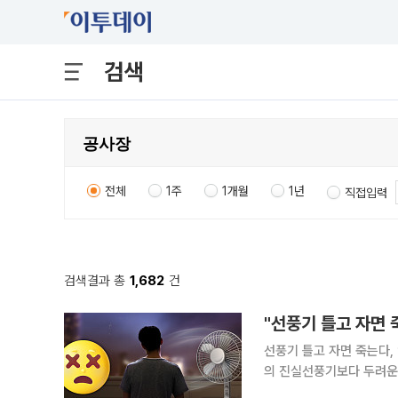
검색
전체
1주
1개월
1년
직접입력
검색결과 총
1,682
건
"선풍기 틀고 자면 
선풍기 틀고 자면 죽는다,
의 진실선풍기보다 두려운 온열질환…열사
마의 엄마, 그 엄마에게서