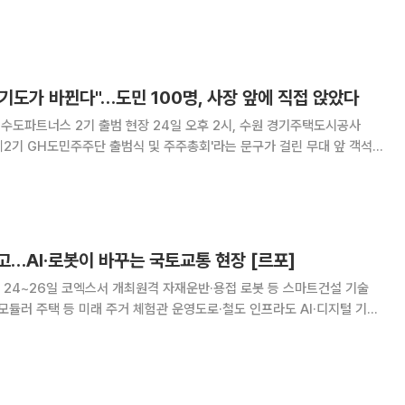
지를 수집해 생계를 이어가는 처지에 검사비와 치료비가 부담스러웠기 때문
 진통제로 버티던 박 씨는 결국 증상이 악
기도가 바뀐다"…도민 100명, 사장 앞에 직접 앉았다
출범 현장 24일 오후 2시, 수원 경기주택도시공사
 '제2기 GH도민주주단 출범식 및 주주총회'라는 문구가 걸린 무대 앞 객석
 자리가 아니었다. 손팻말을 든 도민 100명이 GH 사장과 임원진을 마주
은 뒤 박수를 치고 사진을 찍으면 끝
…AI·로봇이 바꾸는 국토교통 현장 [르포]
' 24~26일 코엑스서 개최원격 자재운반·용접 로봇 등 스마트건설 기술
모듈러 주택 등 미래 주거 체험관 운영도로·철도 인프라도 AI·디지털 기술
 바닥 미장 작업까지 자동화가 추진된다.