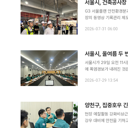
서울시, 건축공사장
G3 서울플랜 안전환경분과 첫 현
장의 동영상 기록관리 제도
다. 서울시는 G3 서울플랜 기획위원회 안전·환경분과가 전날 공공 건축공사장인 '서울 창조산업허
2026-07-31 06:00
브'와 민간 건축공사장인 
서울시, 올여름 두 
서울시가 29일 오전 11
에 폭염경보가 내려진 것은 7월 11
경보 수준을 '주의(1단계)
2026-07-29 13:54
반으로 확대 운영한다. 
양천구, 집중호우 
현장 예찰활동 강화비상근무 체계 유지 서울특별시 양천구가 25
강우 대비에 만전을 기하고 있다고 21일 밝혔다. 서
예상됨에 따라 침수 취약