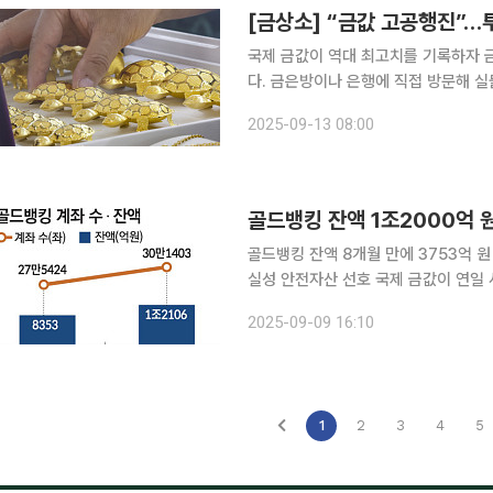
[금상소] “금값 고공행진”…
국제 금값이 역대 최고치를 기록하자 금 투자상품이 주
다. 금은방이나 은행에 직접 방문해 실
10%에 수수료 5%를 내야 하기에 초
2025-09-13 08:00
한국거래소(KRX) 금 거래 시장에 참
골드뱅킹 잔액 1조2000억 
골드뱅킹 잔액 8개월 만에 3753억 
실성 안전자산 선호 국제 금값이 연일 사상 최고치를 경신하면서 국내 은행권의 금 투자상품 수요가
급증하고 있다. 대외 불확실성과 미국
2025-09-09 16:10
로 해석된다. 9일 금융권에 따
1
2
3
4
5