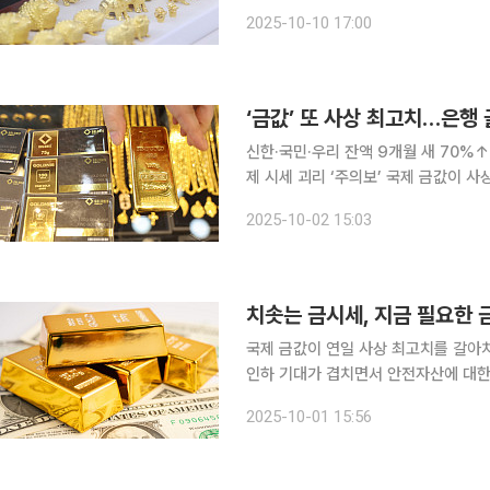
달러 약세가 맞물린 덕이다. 금펀드·골
2025-10-10 17:00
며 '금테크
‘금값’ 또 사상 최고치…은행 
신한·국민·우리 잔액 9개월 새 70%
제 시세 괴리 ‘주의보’ 국제 금값이 사상 최고치를 경신하면서 은행 골드뱅킹에 자금이 몰리고 있다.
골드바 판매액도 증가하는 등 글로벌 
2025-10-02 15:03
치솟는 금시세, 지금 필요한 
국제 금값이 연일 사상 최고치를 갈아치
인하 기대가 겹치면서 안전자산에 대한 
세와 발맞추며 단숨에 20% 넘게 오르
2025-10-01 15:56
하고 있는데요. 주식, 부동산이 불안한