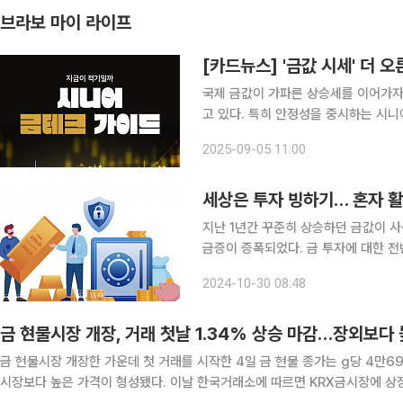
브라보 마이 라이프
[카드뉴스] '금값 시세' 더 
국제 금값이 가파른 상승세를 이어가자
고 있다. 특히 안정성을 중시하는 시
치를 인정받아온 금이 매력적인 대안이 
2025-09-05 11:00
다는 점도 접근성을 높이는 요인이다. 
세상은 투자 빙하기… 혼자 활
지난 1년간 꾸준히 상승하던 금값이 사
금증이 증폭되었다. 금 투자에 대한 전반적인
방식 올해 초부터 꾸준히 상승하던 국제
2024-10-30 08:48
값 상승의 주요 원인으로는 미국 연방
금 현물시장 개장, 거래 첫날 1.34% 상승 마감…장외보다
금 현물시장 개장한 가운데 첫 거래를 시작한 4일 금 현물 종가는 g당 4만
시장보다 높은 가격이 형성됐다. 이날 한국거래소에 따르면 KRX금시장에 상장된 금현물(순도 99.99%)은 거래소가 제시한 기준가격 4