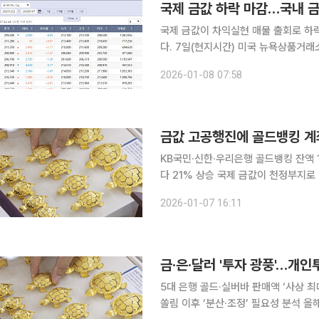
국제 금값 하락 마감…국내 
국제 금값이 차익실현 매물 출회로 하
다. 7일(현지시간) 미국 뉴욕상품거래소(COMEX)에서 거래 중심인 2월물 금 가격은 전날보다
33.6달러(0.7%) 하락한 온스당 4
2026-01-08 07:58
승세를 이어온 만큼, 차익 실현 매물이
금값 고공행진에 골드뱅킹 계좌
KB국민·신한·우리은행 골드뱅킹 잔액 
다 21% 상승 국제 금값이 천정부지로 치솟는 상황에서 골드뱅킹(금통장) 계좌 수가 역대 최대 수준
을 기록한 것으로 나타났다. 안전자산
2026-01-07 16:11
증가 흐름을 유지하
금·은·달러 '투자 광풍'…개
5대 은행 골드·실버바 판매액 ‘사상 
쏠림 이후 ‘분산·조정’ 필요성 분석 올해 개인투자자들이 금·은·달러 등 안전자산을 대규모로 사들인