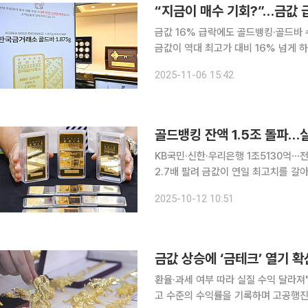
“지금이 매수 기회?”…금값 
금값 16% 급락에도 골드뱅킹·골드바 수
금값이 역대 최고가 대비 16% 넘게
다. 장기적인 금값 상승을 기대한 개인 투자
2025-11-06 15:42
에 따르면 KB국민·신한·우리은행의 
골드뱅킹 잔액 1.5조 돌파…
KB국민·신한·우리은행 1조5130억⋯
2.7배 팔려 금값이 연일 최고치를 갈아치우자 관련 상품에도 자금이 몰리고 있다. 은행 골드뱅킹 잔
액은 사상 처음으로 1조5000억 원을
2025-10-12 10:51
웃돌았다. 최근에는 열기가 은(銀)으
금값 상승에 ‘금테크’ 열기 
환율·과세 여부 따라 실질 수익 달라져"구조·세금 따
고 수준의 수익률을 기록하며 고공행진을