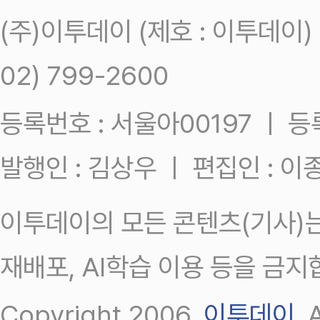
(주)이투데이 (제호 : 이투데이
02) 799-2600
등록번호 : 서울아00197 ㅣ 등록일
발행인 : 김상우 ㅣ 편집인 : 
이투데이의 모든 콘텐츠(기사)는
재배포, AI학습 이용 등을 금지
Copyright 2006.
이투데이
.