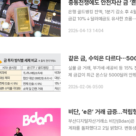
중동전쟁에도 안전자산 금 ‘
은행 골드뱅킹 잔액, 1분기 감소 후 
금값 10%↓달러예금도 유사한 흐름⋯“불확실성 완화 
금과 달러의 위상이 요동치는 변동성 
2026-04-13 14:04
가 가격을 밀어 올릴 것이라는 통념과 
같은 금, 수익은 다르다⋯50
실물 금 거래, 부가세·세공비 등 15%
제 금값이 최근 온스당 5000달러 
제 수익률 성적표는 투자 방식에 따라 
2026-02-06 05:00
용을 충분히 고려하지 않으면 실질 수익
비단, ‘e은’ 거래 급증…적립
부산디지털자산거래소 비단(Bdan)은 
계좌를 돌파했다고 2일 밝혔다. 변동
선호가 늘어나는 모습이다. 비단의 ‘차곡차곡’은 금과 은을 소액으로 정기 적립할 수 있는 정기구독