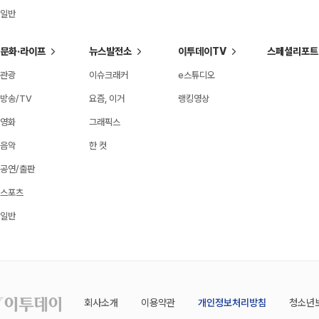
일반
문화·라이프
뉴스발전소
이투데이TV
스페셜리포트
관광
이슈크래커
e스튜디오
방송/TV
요즘, 이거
랭킹영상
영화
그래픽스
음악
한 컷
공연/출판
스포츠
일반
회사소개
이용약관
개인정보처리방침
청소년