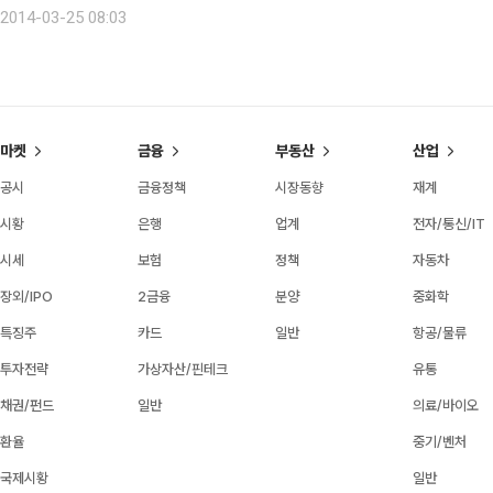
만6330원보다 620원(1.34%) 오른 g당 4만6950원을 기록했다. 금 가
2014-03-25 08:03
마켓
금융
부동산
산업
공시
금융정책
시장동향
재계
시황
은행
업계
전자/통신/IT
시세
보험
정책
자동차
장외/IPO
2금융
분양
중화학
특징주
카드
일반
항공/물류
투자전략
가상자산/핀테크
유통
채권/펀드
일반
의료/바이오
환율
중기/벤처
국제시황
일반