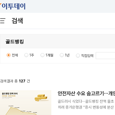
검색
전체
1주
1개월
1년
직접입력
검색결과 총
127
건
안전자산 수요 숨고르기⋯개인
골드러시 식었다⋯골드뱅킹 잔액 올초 
히려 증가은행권 “증시 변동성에 분산 투자 가능성도 점쳐져”
전자산 관련 은행 상품에서 자금이 꾸준