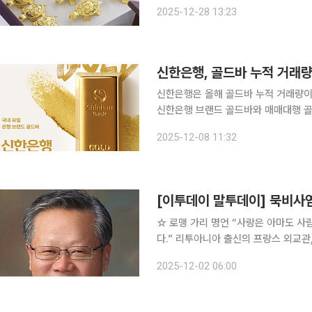
것으로 나타났다. 대내외 불확실성이 
2025-12-28 13:23
자체에 대한 부담이 커졌기 때문이다. 
신한은행, 골드바 누적 거래량
신한은행은 올해 골드바 누적 거래량이 3000kg을
신한은행 브랜드 골드바와 매매대행 골
간 누적 거래금액은 약 4843억 원에 달한다. 신한은행은 2003년 은행권 최초로
2025-12-08 11:32
를 출시한 이후, 현재는 은행권 유일의
[이투데이 말투데이] 묵비사
☆ 로맹 가리 명언 “사랑은 아마도 사람의 응답을 얻기 위해 만들어 낸 가장 아름다운 대화일 겁니
다.” 리투아니아 출신의 프랑스 외교관, 작가, 영화감독, 비행사다. ‘에밀 아자르’라는 가명으로도 알
려진 그의 대표작은 ‘유럽의 교육’ ‘하늘
2025-12-02 06:00
프랑스의 가장 권위 있는 문학상인 공