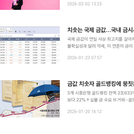
2026-02-02 13:23
형 서비스다. 금액과 기간, 납부 주기
치솟는 국제 금값…국내 금시
국제 금값이 연일 사상 최고치를 갈아
불확실성과 달러 약세, 미 연준의 금
목받는 가운데 국내 실물·계좌형 금 투자 모두로 자
2026-01-23 07:57
거래소(COMEX)에서 2월 인도분 금 
금값 치솟자 골드뱅킹에 뭉칫돈
3개 시중은행 골드뱅킹 잔액 2조633
보다 22%↑실물 금 수요 뜨거워⋯골드바 판매량 올해 들어서만 633억 국내 주요 시중은행의 골
드뱅킹(금통장) 잔액이 사상 처음으로 
2026-01-20 16:12
안전자산인 금으로 투자 수요가 집중