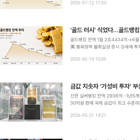
2026-07-12 11:05
은 후 지속 줄어 1조원대로 내려왔고,
'골드 러시' 식었다…골드뱅킹
골드뱅킹 잔액 1월 2조4434억→6월
美 통화정책 불확실성·증시 강세에 투자심리 위축 연초 안전자산 선호로 
빠르게 식고 있다. 은행권 골드뱅킹 잔
2026-06-19 15:00
매도 연초 대비 크게 줄어들면서 ‘골드 
금값 치솟자 ‘가성비 투자’ 
신한 실버뱅킹 잔액 2936억⋯1년5개
30억원 판매 국제 금값이 최고 수준까지 치솟으면서 상대적으로 가격 부담이 낮은 은(銀) 투자 수
요가 빠르게 확대되고 있다. 실버뱅킹과
2026-05-21 14:21
대 움직