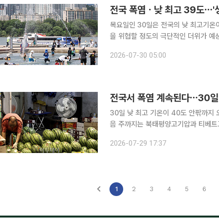
전국 폭염ㆍ낮 최고 39도⋯'생
목요일인 30일은 전국의 낮 최고기온
을 위협할 정도의 극단적인 더위가 예상되
따르면 이날 중부지방과 전라권은 가끔
2026-07-30 05:00
고기압의 영향으로 강한 햇볕이 이어지
전국서 폭염 계속된다⋯30일 
30일 낮 최고 기온이 40도 안팎까지 오르는 지역이 
음 주까지는 북태평양고기압과 티베트
간 폭염이 지속할 전망이다. 30일 아침 최저기온은 21∼28도, 낮 최고기온은 32∼39도로 예보됐
2026-07-29 17:37
1
2
3
4
5
6