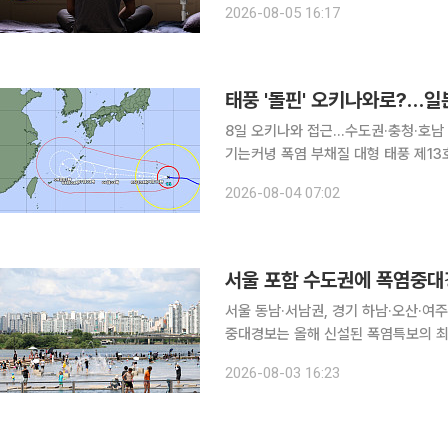
2026-08-05 16:17
고 가는 엄마 덕에 무사히(?) 살아서 
태풍 '돌핀' 오키나와로?…
8일 오키나와 접근…수도권·충청·호남 
기는커녕 폭염 부채질 대형 태풍 제13호 ‘돌핀’이 매우 강한 세력을 유지한 채 일본 오가사와라 제도
를 지나 오키나와 방면으로 서진하고 있
2026-08-04 07:02
뒤 동중국해로 이동할 것으로 예상했다
서울 포함 수도권에 폭염중대
서울 동남·서남권, 경기 하남·오산·여주서부 대상 수도권에 사상 첫 폭염중대
중대경보는 올해 신설된 폭염특보의 최
이 처음이다. 3일 수도권 기상청은 이날 오후 4시를 기해 서울시(동남권, 서남권)와 경기도(하남, 오
2026-08-03 16:23
산, 여주서부)에 폭염중대경보를 발표