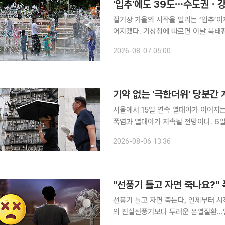
'입추'에도 39도⋯수도권ㆍ강
절기상 가을의 시작을 알리는 ‘입추’이
어지겠다. 기상청에 따르면 이날 북태평양고기압의 영향으로 전국 대부분 지역의 기온이 평년보다
높겠다. 아침 최저기온은 22~27도, 
2026-08-07 05:00
효된 가운데 최고체감온도는 35도 안
기약 없는 '극한더위' 당분
서울에서 15일 연속 열대야가 이어지
폭염과 열대야가 지속될 전망이다. 6일 기상청에 따르면 7일까지 서쪽 지역을 중심으로 매우 무더
운 날씨가 이어지겠다. 7일 아침 최저기온
2026-08-06 13:36
밤사이 전국 대부분 지역의 최저기온이
"선풍기 틀고 자면 죽나요?"
선풍기 틀고 자면 죽는다, 언제부터 
의 진실선풍기보다 두려운 온열질환…열사병 의심 증상과 대처
마의 엄마, 그 엄마에게서 들어왔던 여