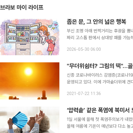
브라보 마이 라이프
좁은 문, 그 안의 넓은 행복
부신 조명 아래 번쩍거리는 후광을 뽐내
짜리 고스톱 판에서 상대방 패를 가늠
의 혼수용 전자제품을 사기 위해 딸과 
2026-05-30 06:00
는지도 모를 신제품이 한가득. 유독 
"무더위쉼터? 그림의 떡"…
신종 코로나바이러스 감염증(코로나19
운영되고 있다. 이에 가마솥더위에 견디지 
상청에 따르면 이날 오후 6시 기준 서울 
2021-07-22 11:36
서 올해 들어 가장 높은 기온이 관측됐
‘압력솥’ 같은 폭염에 북미서
1일 서울에 올해 첫 폭염주의보가 내렸
올해 여름에 기온이 예년보다 다소 높고 폭염 일수