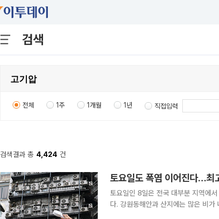
검색
전체
1주
1개월
1년
직접입력
검색결과 총
4,424
건
토요일도 폭염 이어진다…최고
토요일인 8일은 전국 대부분 지역에서
다. 강원동해안과 산지에는 많은 비가 
기상청에 따르면 8일 전국은 중국 북