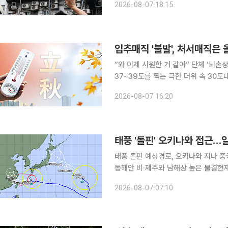
2026-08-07 18:15
입추매직 '불발', 처서매직은 
“와 이제 시원한 거 같아” 단체 ‘뇌손상’의 단계까지 온 지독하고 지독한 폭염입니다. 낮 기온이
37~39도를 찍는 극한 더위 속 30도대
의 중심은 처음 영남을 비롯한 동쪽 지
2026-08-07 16:20
영남 쪽으로 내려오면서 뜨겁고 건조해
태풍 '돌핀' 오키나와 접근
태풍 돌핀 예상경로, 오키나와 지나 
동해안 비·제주와 남해상 높은 물결현재
이동 중 제13호 태풍 ‘돌핀’이 강한 세력을 유지한 채 일본 오키나와와 아마미 지방에 접근하고 있
2026-08-07 07:10
다. 돌핀은 오키나와 부근을 지난 뒤 