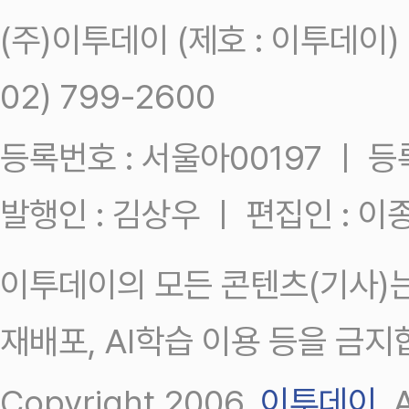
(주)이투데이 (제호 : 이투데이
02) 799-2600
등록번호 : 서울아00197 ㅣ 등록일
발행인 : 김상우 ㅣ 편집인 : 
이투데이의 모든 콘텐츠(기사)는
재배포, AI학습 이용 등을 금지
Copyright 2006.
이투데이
.