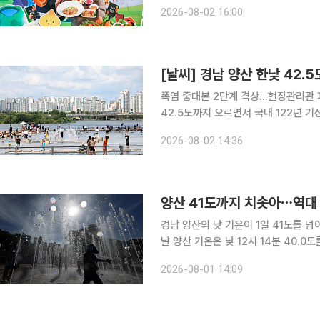
기 분주 종잡을 수 없는 장마에 이어 역대급 폭염이 이어지는 등 올해 특히 유난스러운 여름 기후 변
2026-08-02 16:00
화로 인해 식재료 가격이 롤러코스터를
[날씨] 경남 양산 한낮 42.
폭염 중대본 2단계 격상…현장관리관 파견 등 범정부 대응
42.5도까지 오르면서 국내 122년 기상관측 
면 이날 오후 1시 26분 종관기상관측장
2026-08-02 14:36
는 기상청이 날씨를 파악하기 위해 정
양산 41도까지 치솟아⋯역대
경남 양산의 낮 기온이 1일 41도를 넘어서며 나
날 양산 기온은 낮 12시 14분 40.0
하루 중 기온이 가장 높은 시간대가 
2026-08-01 14:09
이 있다. 양산은 31일 최고기온 41.4