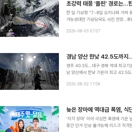
초강력 태풍 '돌핀' 경로는…한
한·일 기상청 “7~8일 오키나와 거쳐
가능성대만 기상당국도 서진 전망…후반 진로는 여전히 유동적
유지한 채 일본 남쪽 해상을 따라 서쪽
2026-08-03 07:07
이 7~8일 오키나와 부근을 지나 동중
경남 양산 한낮 42.5도까지…
경주 40.3도…대구·경북 역대 최고기
남 양산에서 한낮 기온이 최고 42.5
경신했다. 경북 경주는 올해 처음으로 
2026-08-02 17:08
2일 기상청에 따르면 이날 오후 1시 
늦은 장마에 역대급 폭염, 식
‘지각 장마’ 이어 극심한 폭염에 기온 
중간 단가 인상 불가능해 리스크 직격탄