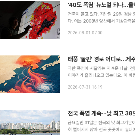
'40도 폭염' 뉴노멀 되나…올
전국이 끓고 있다. 지난달 29일 경남
다. 이는 2008년 양산에서 기상관측
40도를 넘는 지역이 재작년과 지난해
2026-08-01 07:00
변으로 여겨졌던 '40도 더위'가 이제는 
태풍 '돌핀' 경로 어디로…제주
극한 폭염에 시달리는 지겨운 나날. 
이야기가 흘러나오고 있는데요. 이 바람(?
호 태풍 ‘돌핀’이 기상청 태풍 강도 분
2026-07-31 16:19
은 910hPa(헥토파스칼)까지 낮아졌고
전국 폭염 계속⋯낮 최고 38
금요일인 31일은 전국의 낮 최고기온이
히 떨어지지 않아 전국 곳곳에서 열대야가 이어질 전망이다. 