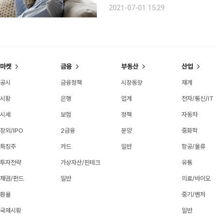
않다. 본래 서늘한 기후의 북미 북서부
2021-07-01 15:29
일 최고기온 기록이 깨지고 있으며, 
마켓
금융
부동산
산업
공시
금융정책
시장동향
재계
시황
은행
업계
전자/통신/IT
시세
보험
정책
자동차
장외/IPO
2금융
분양
중화학
특징주
카드
일반
항공/물류
투자전략
가상자산/핀테크
유통
채권/펀드
일반
의료/바이오
환율
중기/벤처
국제시황
일반