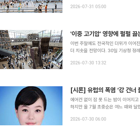
구름이 많겠고, 남부지방과 제주도는 
2026-07-31 05:00
'이중 고기압' 영향에 펄펄 
이번 주말에도 전국적인 더위가 이어진
더 치솟을 전망이다. 30일 기상청 정례브리핑에 따르면 현재 전국 대부분 지역에 폭염특보가 내려
졌다. 특히 경남권에는 일 최고기온 39
2026-07-30 13:32
대경보'가 발효 중이다. 
[시론] 유럽의 폭염 ‘강 건너 
에어컨 없이 잠 못 드는 밤이 이어지고 
하지만 올 7월 초중순은 여느 때와 달
적 쾌적한 날씨를 유지하고 있었다. 지구 반대편에서는 전혀 다른 상황이 펼쳐지고 있었다. 지난 6
2026-07-30 06:00
월 프랑스는 역대 최고 기온을 기록하