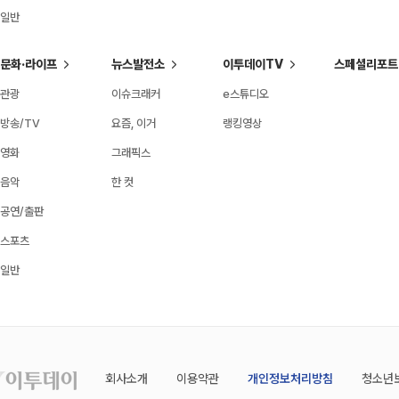
일반
문화·라이프
뉴스발전소
이투데이TV
스페셜리포트
관광
이슈크래커
e스튜디오
방송/TV
요즘, 이거
랭킹영상
영화
그래픽스
음악
한 컷
공연/출판
스포츠
일반
회사소개
이용약관
개인정보처리방침
청소년