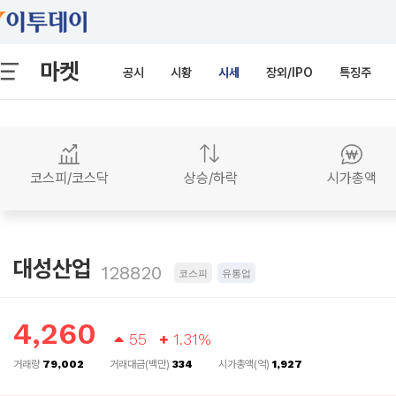
마켓
공시
시황
시세
장외/IPO
특징주
코스피/코스닥
상승/하락
시가총액
대성산업
128820
코스피
유통업
4,260
55
1.31%
거래량
79,002
거래대금(백만)
334
시가총액(억)
1,927