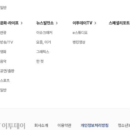
일반
문화·라이프
뉴스발전소
이투데이TV
스페셜리포트
관광
이슈크래커
e스튜디오
방송/TV
요즘, 이거
랭킹영상
영화
그래픽스
음악
한 컷
공연/출판
스포츠
일반
회사소개
이용약관
개인정보처리방침
청소년