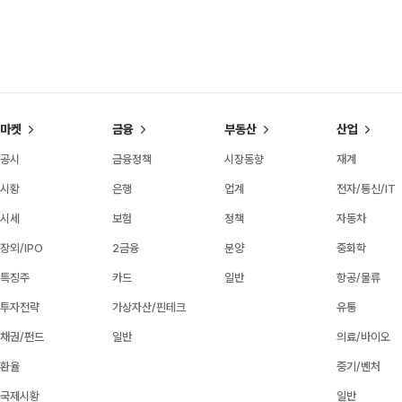
마켓
금융
부동산
산업
공시
금융정책
시장동향
재계
시황
은행
업계
전자/통신/IT
시세
보험
정책
자동차
장외/IPO
2금융
분양
중화학
특징주
카드
일반
항공/물류
투자전략
가상자산/핀테크
유통
채권/펀드
일반
의료/바이오
환율
중기/벤처
국제시황
일반