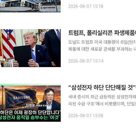
했다. 앞서 양사는 2022년 11월 체결한 공동연구·공동개발 계약에 따라 개발비와 상업화 이익을
2026-08-07 15:18
도널드 트럼프 미국 대통령이 6일(현
제품에 대한 새로운 관세를 부과하는 
가 국가 안보를 위협한다는 이유에서다. 블룸버그통신에 따르면 트럼프 대통령은 이날 실리콘
2026-08-07 15:14
퍼, 태양광 전지, 태양광 모듈을 포함
“삼성전자 하단 단단해질 것”
국내 증시의 최근 급등락은 삼성전자와
곡된 수급 구조’에서 비롯됐으며, 단일
정상화 과정에 들어서고 있다는 분석이 나왔다. 이영훈 iM증권 이사는 6일 
2026-08-07 15:08
TV ‘찐코노미’(연출 이은지)에 출연해