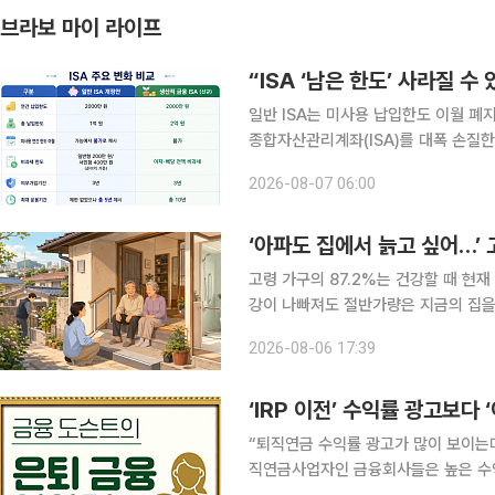
브라보 마이 라이프
“ISA ‘남은 한도’ 사라질 수
일반 ISA는 미사용 납입한도 이월 폐지….
종합자산관리계좌(ISA)를 대폭 손질한
비과세하는 ‘생산적금융 ISA’를 새로
2026-08-07 06:00
해주는 방안도 추진한다. 다만 기존 I
‘아파도 집에서 늙고 싶어…’
고령 가구의 87.2%는 건강할 때 현
강이 나빠져도 절반가량은 지금의 집을
설 입소와 신규 주택 공급에 무게가 실
2026-08-06 17:39
처, 방문 돌봄까지 연결하는 주거 지원
‘IRP 이전’ 수익률 광고보다 
“퇴직연금 수익률 광고가 많이 보이는데 내 IRP 옮겨야 할까
직연금사업자인 금융회사들은 높은 수익