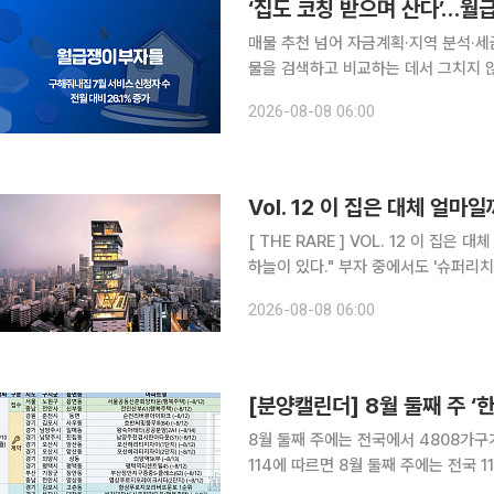
‘집도 코칭 받으며 산다’…월
매물 추천 넘어 자금계획·지역 분석·세
물을 검색하고 비교하는 데서 그치지 
도움을 받는 ‘내집마련 코칭’ 수요가 
2026-08-08 06:00
중개에 일대일 코칭을 결합한 뒤 서비스
Vol. 12 이 집은 대체 얼마
[ THE RARE ] VOL. 12 이 집은 대체 얼마일까:슈퍼리치들의 주거지 "천외천(天外天). 하늘 밖의
하늘이 있다." 부자 중에서도 
2026-08-08 06:00
[분양캘린더] 8월 둘째 주 
8월 둘째 주에는 전국에서 4808가구가 분양에 나선다. ◇청약 단지
114에 따르면 8월 둘째 주에는 전국 11개 단지 총
릉동 '서울공릉신혼희망타운(행복주택)'