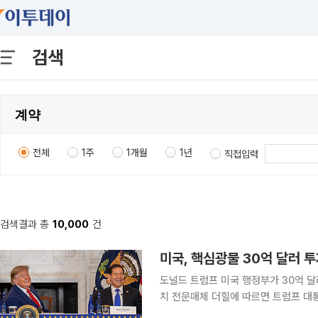
검색
전체
1주
1개월
1년
직접입력
검색결과 총
10,000
건
미국, 핵심광물 30억 달러 투
도널드 트럼프 미국 행정부가 30억 달러 규모의 
치 전문매체 더힐에 따르면 트럼프 대
달러 규모의 역사적인 광업 프로젝트를 발표한다”고 말했다. 