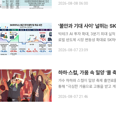
2026-08-08 06:00
진다. 11일에는 경기 김포시 고촌읍 '
빅테크 AI 투자 확대, 3분기 최대 실적
로벌 반도체 시장 변동성 확대로 SK
는 HBM4 기반 실적 성장세와 장기공
2026-08-07 23:09
흐름이 이어질
하하·스컬, 가뭄 속 밀양 '물 
가수 하하와 스컬이 밀양 축제 출연료를 전액 기부하기로 했
통해 “극심한 가뭄으로 고통을 받고 
을 전한다”라며 이같은 글을 남겼다. 소속사는 “‘스컬&하하’가 출연하는 ‘2026 밀양 슈퍼 페스티
2026-08-07 21:46
벌’이 현재 극심한 가뭄에도 강행되는 