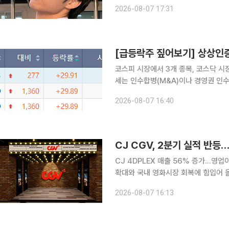
전했다. 선우는 보이그룹 더보이즈 멤버로 랩과 보컬 등 여러 방면에서 활약해왔다. 최근 단체 활동
2026-08-07 17:31
계약이 마무리된 만큼 앳에어리어에 새
코스피 시장에서 3개 종목, 코스닥 시
세는 인수합병(M&A)이나 경영권 인수 등 호
따르면 이날 코스피 시장에서 상한가를 
2026-08-07 16:40
상상인증권(1203원)은 2거래일 연속
CJ CGV, 2분기 실적 반
CJ 4DPLEX 매출 56% 증가…영업이익 83억원 기록 CJ CGV가
확대와 국내 영화시장 회복에 힘입어 올
동기보다 20.8% 증가한 5939억5800
2026-08-07 16:13
CGV에 따르면 2분기 연결기준 세전