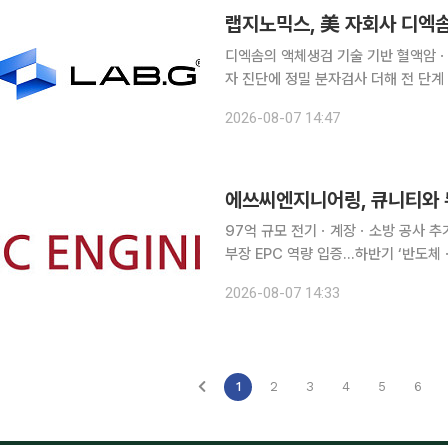
디엑솜의 액체생검 기술 기반 혈액암ㆍ
자 진단에 정밀 분자검사 더해 전 단계 완성…美 2
기업 랩지노믹스가 미국 자회사를 통해
2026-08-07 14:47
략을 강화한다. 글로벌 유전
97억 규모 전기ㆍ계장ㆍ소방 공사 추
부장 EPC 역량 입증…하반기 ‘반도체ㆍ수소’ 첨단산업 
엔지니어링이 반도체를 비롯한 첨단산업
2026-08-07 14:33
다. 에쓰씨엔지니어링은 큐니티(QNI
1
2
3
4
5
6