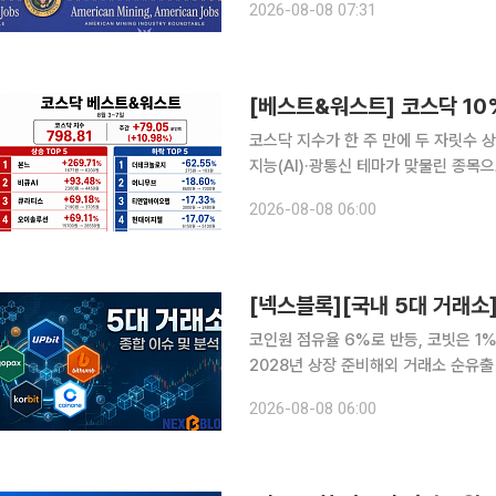
2026-08-08 07:31
놀로지스와 14억 달러 규모 대출 계약
코스닥 지수가 한 주 만에 두 자릿수 
지능(AI)·광통신 테마가 맞물린 종목
종목은 차익실현과 개별 악재가 겹치며 낙폭이 확대됐다. 8일 한국거
2026-08-08 06:00
코스닥 지수는 전주 대비 79.05포인트
코인원 점유율 6%로 반등, 코빗은 1
2028년 상장 준비해외 거래소 순유출 560
자산거래소 경쟁 구도가 단순 거래량을 
2026-08-08 06:00
휴 안정성 확보로 빠르게 넓어지고 있다