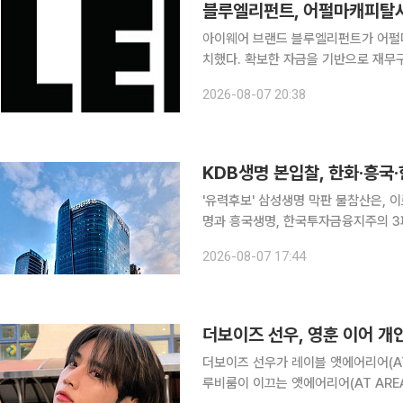
블루엘리펀트, 어펄마캐피탈서
아이웨어 브랜드 블루엘리펀트가 어펄
치했다. 확보한 자금을 기반으로 재무
과 온라인 채널을 확대할 계획이다. 7일 블루엘리펀트에 따르면 3일 어펄마캐피탈매니져스코리아
2026-08-07 20:38
와 1000억원 규모의 투자계약을 체결
KDB생명 본입찰, 한화·흥국·
'유력후보' 삼성생명 막판 불참산은, 이르면 이달 우협 선정 K
명과 흥국생명, 한국투자금융지주의 3
최종 인수제안서를 내지 않았다. 7일 투자은행(IB)업계와 보험업계에 따르면 이날 오후 3시 마감한
2026-08-07 17:44
KDB생명 본입찰에 한화생명, 흥국생명
더보이즈 선우, 영훈 이어 
더보이즈 선우가 레이블 앳에어리어(AT AREA)
루비룸이 이끄는 앳에어리어(AT ARE