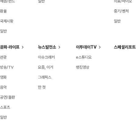
채권/펀드
일반
의료/바이오
환율
중기/벤처
국제시황
일반
일반
문화·라이프
뉴스발전소
이투데이TV
스페셜리포트
관광
이슈크래커
e스튜디오
방송/TV
요즘, 이거
랭킹영상
영화
그래픽스
음악
한 컷
공연/출판
스포츠
일반