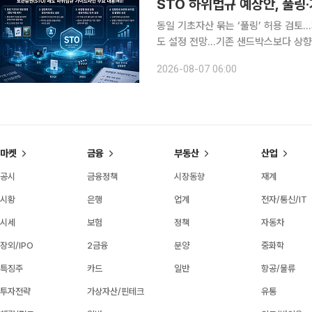
STO 하위법규 예상안, 풀링
동일 기초자산 묶는 ‘풀링’ 허용 검토
도 설정 전망…기존 샌드박스보다 상향
토큰화도 단계적 추진 동일한 종류의 기초자산을 묶어 하나의 토큰증권으로 발행하는 ‘풀링
2026-08-07 06:00
(Pooling)’ 허용 범위와 일반투자자
마켓
금융
부동산
산업
공시
금융정책
시장동향
재계
시황
은행
업계
전자/통신/IT
시세
보험
정책
자동차
장외/IPO
2금융
분양
중화학
특징주
카드
일반
항공/물류
투자전략
가상자산/핀테크
유통