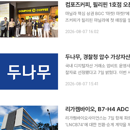
컴포즈커피, 필리핀 1호점 오
마닐라 핵심 상권 BGC '마켓! 마켓!'
즈커피가 필리핀 마닐라에 첫 매장을 열
추가로 열며 출점을 확대할 계획이다. 컴포즈커피는 필리핀 수도 마닐라의 보니파시오 글로벌 시티
2026-08-07 16:02
(BGC)에 위치한 복합상업시설 '마켓! 
두나무, 경찰청 압수 가상자산
국내 디지털자산 거래소 업비트 운영사 
찰자로 선정됐다고 7일 밝혔다. 이번 사업은 수사 과정에서 압수한 디지털자산을 안전하게 보관하
고 효율적인 관리 체계를 구축하기 위
2026-08-07 15:41
무는 기술평가에서 94.14점으로 최고
리가켐바이오, B7-H4 ADC 
리가켐바이오사이언스는 7일 항체 파트
‘LNCB74’에 대한 전환·승계 계약