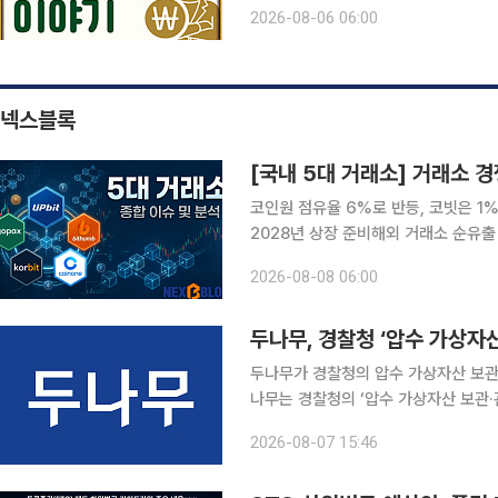
혜택 등을 내세우며 가입자를 유치한다
2026-08-06 06:00
아니다. 퇴직연금은 오랜 기간 운용하는
넥스블록
[국내 5대 거래소] 거래소 
코인원 점유율 6%로 반등, 코빗은 1
2028년 상장 준비해외 거래소 순유출 560
자산거래소 경쟁 구도가 단순 거래량을 
2026-08-08 06:00
휴 안정성 확보로 빠르게 넓어지고 있다
두나무, 경찰청 ‘압수 가상자산
두나무가 경찰청의 압수 가상자산 보관·관리 사업을 맡는다. 
나무는 경찰청의 ‘압수 가상자산 보관·관리 
은 경찰이 압수한 가상자산을 안전하게
2026-08-07 15:46
달청 일반경쟁입찰 방식으로 진행됐으며