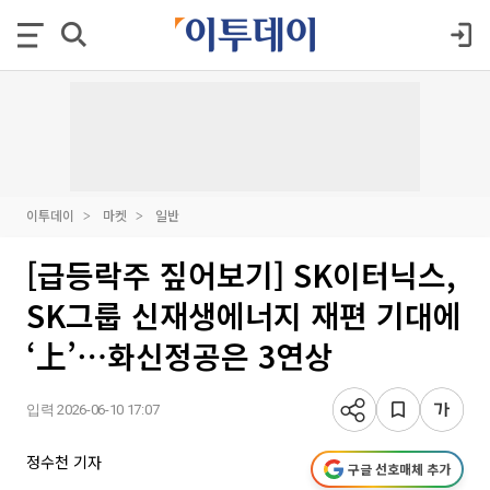
이투데이
마켓
일반
[급등락주 짚어보기] SK이터닉스,
SK그룹 신재생에너지 재편 기대에
‘上’⋯화신정공은 3연상
입력 2026-06-10 17:07
정수천 기자
구글 선호매체 추가