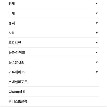
경제
국제
정치
사회
오피니언
문화·라이프
뉴스발전소
이투데이TV
스페셜리포트
Channel 5
위너스IR클럽