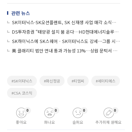
관련 뉴스
SK이터닉스·SK오션플랜트, SK 신재생 사업 매각 소식에 동반 강세
DS투자증권 “태양광 설치 붐 온다…HD현대에너지솔루션ㆍSK이터닉스 최선호주”
SK하이닉스에 SK스퀘어ㆍSK이터닉스도 강세⋯그룹 시총 4달 만에 2배↑
美 클래리티 법안 연내 통과 가능성 13%…상원 문턱서 제동
#SK이터닉스
#화신정공
#티엠씨
#세미티에스
#CSA 코스믹
0
0
0
0
좋아요
화나요
슬퍼요
추가취재 원해요