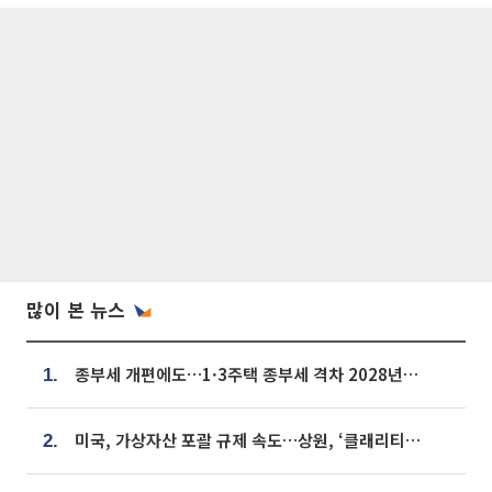
많이 본 뉴스
종부세 개편에도…1·3주택 종부세 격차 2028년부터 확대
1.
미국, 가상자산 포괄 규제 속도…상원, ‘클래리티법’ 9월 절차투표 추진
2.