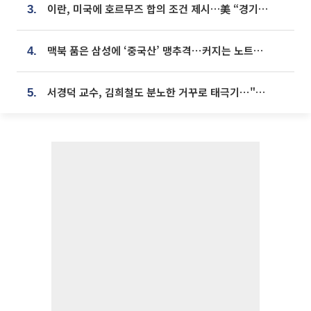
이란, 미국에 호르무즈 합의 조건 제시…美 “경기 아직 안 끝나” [종합]
3.
맥북 품은 삼성에 ‘중국산’ 맹추격⋯커지는 노트북 OLED 시장
4.
서경덕 교수, 김희철도 분노한 거꾸로 태극기⋯"엉터리는 아냐, 아쉬울 뿐"
5.