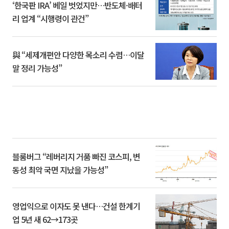
‘한국판 IRA’ 베일 벗었지만…반도체·배터
리 업계 “시행령이 관건”
與 “세제개편안 다양한 목소리 수렴…이달
말 정리 가능성”
블룸버그 “레버리지 거품 빠진 코스피, 변
동성 최악 국면 지났을 가능성”
영업익으로 이자도 못 낸다…건설 한계기
업 5년 새 62→173곳