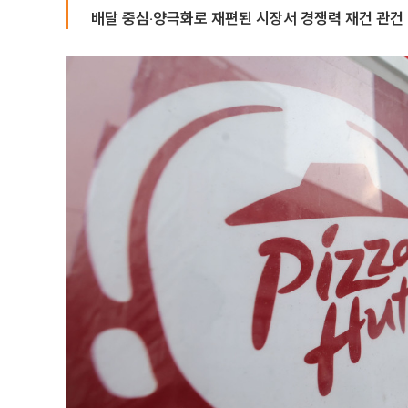
배달 중심‧양극화로 재편된 시장서 경쟁력 재건 관건