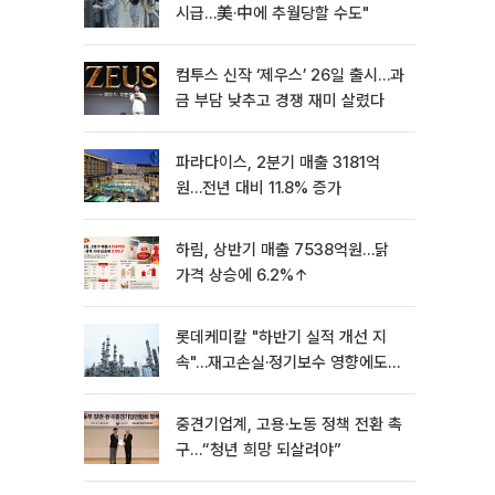
시급…美·中에 추월당할 수도"
컴투스 신작 ‘제우스’ 26일 출시…과
금 부담 낮추고 경쟁 재미 살렸다
파라다이스, 2분기 매출 3181억
원…전년 대비 11.8% 증가
하림, 상반기 매출 7538억원…닭
가격 상승에 6.2%↑
롯데케미칼 "하반기 실적 개선 지
속"…재고손실·정기보수 영향에도
흑자 유지
중견기업계, 고용·노동 정책 전환 촉
구…“청년 희망 되살려야”