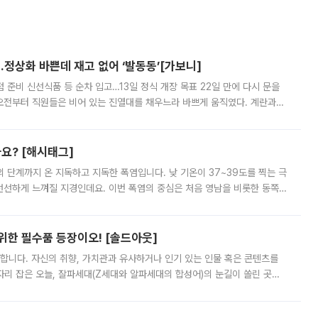
…정상화 바쁜데 재고 없어 ‘발동동’[가보니]
준비 신선식품 등 순차 입고…13일 정식 개장 목표 22일 만에 다시 문을
오전부터 직원들은 비어 있는 진열대를 채우느라 바쁘게 움직였다. 계란과
리를 잡기 시작했지만, 매장 곳곳엔 여전히 텅 빈 매대가 먼저 눈에 들어왔
까요? [해시태그]
’의 단계까지 온 지독하고 지독한 폭염입니다. 낮 기온이 37~39도를 찍는 극
 선선하게 느껴질 지경인데요. 이번 폭염의 중심은 처음 영남을 비롯한 동쪽
 북서풍이 산맥을 넘어 영남 쪽으로 내려오면서 뜨겁고 건조해졌는데요.
 위한 필수품 등장이오! [솔드아웃]
합니다. 자신의 취향, 가치관과 유사하거나 인기 있는 인물 혹은 콘텐츠를
'가 자리 잡은 오늘, 잘파세대(Z세대와 알파세대의 합성어)의 눈길이 쏠린 곳은
리는 공연장. 응원봉만큼이나 눈에 띄는 게 있습니다. 공연이 시작되기