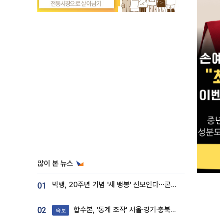
많이 본 뉴스
빅뱅, 20주년 기념 '새 뱅봉' 선보인다⋯콘서트 앞두고 팝업 개최
01
합수본, '통계 조작' 서울·경기·충북 선관위 등 추가 압수수색
02
속보