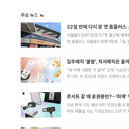
주요 뉴스
22일 만에 다시 문 연 홈플러스
서울월드컵경기장점 67명 출근해 재개점 
연 홈플러스 서울월드컵경기장점. 7일 
우유, 과일 같은 신선식품이 차근차근 자
입추매직 '불발', 처서매직은 올
“와 이제 시원한 거 같아” 단체 ‘뇌손상
한 더위 속 30도대 초반이 상대적으로
지역에 있었습니다. 7월 말에는 서풍과
콘서트 갈 때 응원봉만?⋯'최애'
지금 화제 되는 패션·뷰티 트렌드를 소개
따라 제품을 사는 '디토(Ditto) 소비
어디일까요? 아이돌 콘서트 시작을 기다