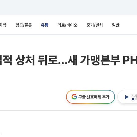
화학
항공/물류
유통
의료/바이오
중기/벤처
일반
적 상처 뒤로…새 가맹본부 PH코
기사
구글 선호매체 추가
목