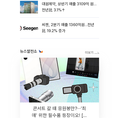
대원제약, 상반기 매출 3109억 원…
전년比 3.1%↑
씨젠, 2분기 매출 1360억원…전년
比 19.2% 증가
뉴스발전소
콘서트 갈 때 응원봉만?⋯'최
애' 위한 필수품 등장이오! [솔