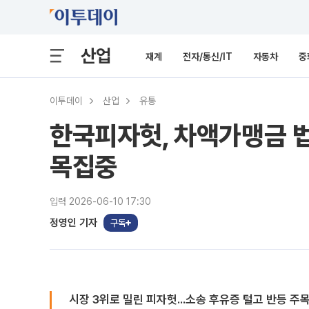
산업
재계
전자/통신/IT
자동차
중
이투데이
산업
유통
한국피자헛, 차액가맹금 법
목집중
입력 2026-06-10 17:30
정영인 기자
구독
시장 3위로 밀린 피자헛...소송 후유증 털고 반등 주