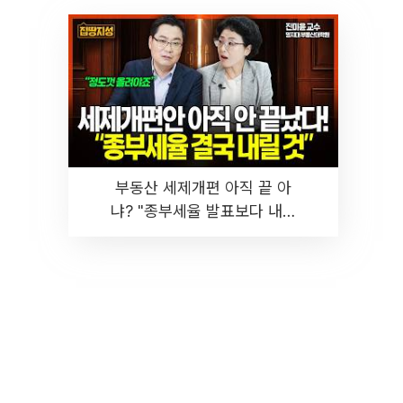
부동산 세제개편 아직 끝 아
냐? "종부세율 발표보다 내릴
것" 장기거주·양도세 전망 I 집
땅지성 I 김인만, 진미윤