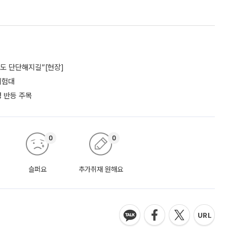
파도 단단해지길”[현장]
 시험대
성 반등 주목
0
0
슬퍼요
추가취재 원해요