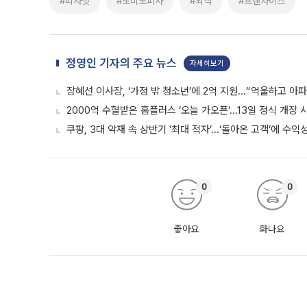
#피자헛
#도미노피자
#외식
#프랜차이즈
정영인 기자의 주요 뉴스
자세히보기
장혜선 이사장, ‘가정 밖 청소년’에 2억 지원...“억울하고 아
2000억 수혈받은 홈플러스 ‘오늘 가오픈’...13일 정식 개장
쿠팡, 3대 악재 속 상반기 ‘최대 적자’...‘돌아온 고객’에 수익
0
0
좋아요
화나요