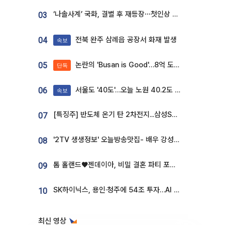
‘나솔사계’ 국화, 결별 후 재등장⋯첫인상 투표 휩쓸고 ‘인기녀’ 등극
03
전북 완주 삼례읍 공장서 화재 발생
04
속보
논란의 'Busan is Good'…8억 도시브랜드, 용산 대통령실 CI 업체가 수행
05
단독
서울도 '40도'…오늘 노원 40.2도 기록
06
속보
[특징주] 반도체 온기 탄 2차전지...삼성SDI, 장 초반 7% 넘게 껑충
07
'2TV 생생정보' 오늘방송맛집- 배우 강성진 단골! 쌀국수ㆍ푸팟퐁 커리 맛집 '블○○○'
08
톰 홀랜드♥젠데이아, 비밀 결혼 파티 포착⋯호텔 대관비만 9억
09
SK하이닉스, 용인·청주에 54조 투자…AI 메모리 생산기지 키운다
10
최신 영상