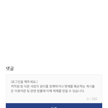
댓글
0 / 300