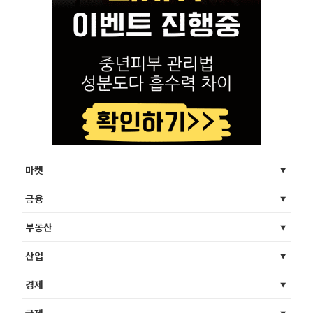
마켓
금융
부동산
산업
경제
국제