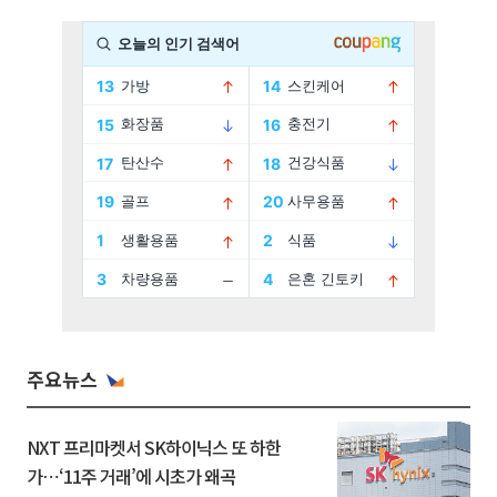
주요뉴스
NXT 프리마켓서 SK하이닉스 또 하한
가⋯‘11주 거래’에 시초가 왜곡