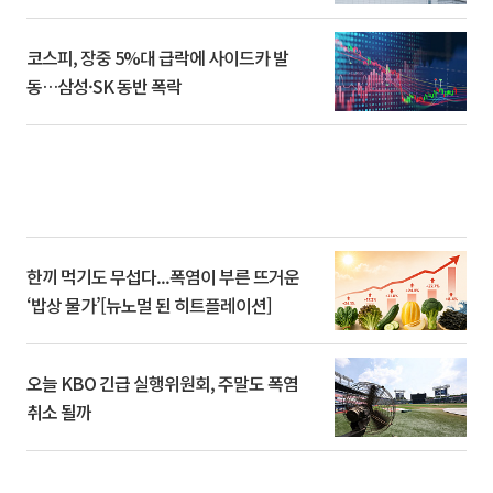
코스피, 장중 5%대 급락에 사이드카 발
동…삼성·SK 동반 폭락
한끼 먹기도 무섭다...폭염이 부른 뜨거운
‘밥상 물가’[뉴노멀 된 히트플레이션]
오늘 KBO 긴급 실행위원회, 주말도 폭염
취소 될까