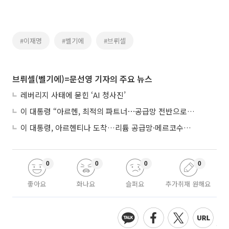
#이재명
#벨기에
#브뤼셀
브뤼셀(벨기에)=문선영 기자의 주요 뉴스
레버리지 사태에 묻힌 ‘AI 청사진’
이 대통령 “아르헨, 최적의 파트너⋯공급망 전반으로 확대”
이 대통령, 아르헨티나 도착…리튬 공급망·메르코수르 협력 논의
0
0
0
0
좋아요
화나요
슬퍼요
추가취재 원해요