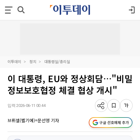
이투데이
정치
대통령실/총리실
이 대통령, EU와 정상회담…"비밀
정보보호협정 체결 협상 개시"
입력 2026-06-11 00:44
브뤼셀(벨기에)=문선영 기자
구글 선호매체 추가