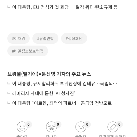
이 대통령, EU 정상과 첫 회담…"철강 쿼터·탄소규제 등 논의"
#이재명
#유럽연합
#정상회담
#비밀정보보호협정
브뤼셀(벨기에)=문선영 기자의 주요 뉴스
이 대통령, 규제합리화위 부위원장에 김태유…국립외교원장 김흥규
레버리지 사태에 묻힌 ‘AI 청사진’
이 대통령 “아르헨, 최적의 파트너⋯공급망 전반으로 확대”
0
0
0
0
좋아요
화나요
슬퍼요
추가취재 원해요