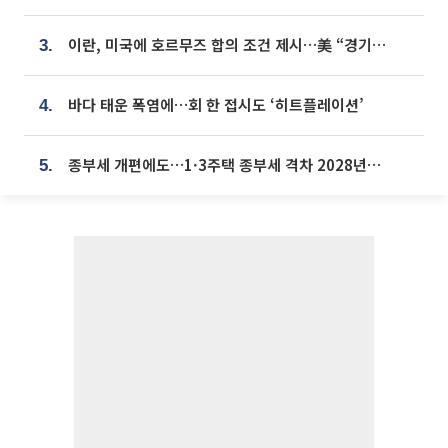
이란, 미국에 호르무즈 합의 조건 제시…美 “경기 아직 안 끝나” [종합]
3.
바다 태운 폭염에…회 한 접시도 ‘히트플레이션’
4.
종부세 개편에도…1·3주택 종부세 격차 2028년부터 확대
5.