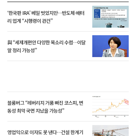
‘한국판 IRA’ 베일 벗었지만…반도체·배터
리 업계 “시행령이 관건”
與 “세제개편안 다양한 목소리 수렴…이달
말 정리 가능성”
블룸버그 “레버리지 거품 빠진 코스피, 변
동성 최악 국면 지났을 가능성”
영업익으로 이자도 못 낸다…건설 한계기