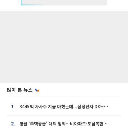
많이 본 뉴스
3445억 자사주 지급 마쳤는데...삼성전자 DX노조, 뒤늦은 '떼쓰기 집회'
1.
영끌 '주택공급' 대책 임박⋯비아파트·도심복합까지 총동원
2.