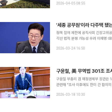
2026-04-05 08:55
△2025회계연도 국가결산 결과 △아
정책 참여 제한에 공직사회 긴장고위공
각선 법적 분쟁 가능성 우려 이재명 대통령이 다주택을 보유한 공직자를 부동산 정책 논의에서 배제
하겠다고 지시하면서 공직 사회에 긴장
2026-03-24 16:50
사례가 적지 않아 실질적인 적용 기준
구윤철 부총리 겸 재정경제부 장관은 1
관련해 "조사 이후에도 한미 간 합의의
균형을 유지하고 주요 경쟁국에 비해서
2026-03-18 10:30
히 대응하겠다"고 