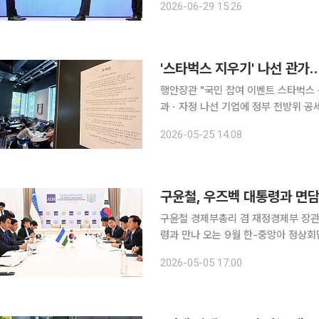
2026-06-29 15:26
함께 다졌다. 이 대통령은 이날 
'스타벅스 지우기' 나선 관가
행안장관 "국민 참여 이벤트 스타벅스
과ㆍ자정 나선 기업에 정부 전방위 공세 “과도하다” 우려도 스타
싼 정부의 불매 움직임이 확산하고 있다
2026-05-25 14:08
등 전방위로 스타벅스 지우기에 나서면
구윤철, 우즈벡 대통령과 면담
구윤철 경제부총리 겸 재정경제부 장관
령과 만나 오는 9월 한-중앙아 정상회담
재정경제부에 따르면 양국은 그간의 깊
2026-05-05 17:00
한-중앙아 정상회담 계기 양국의 경제