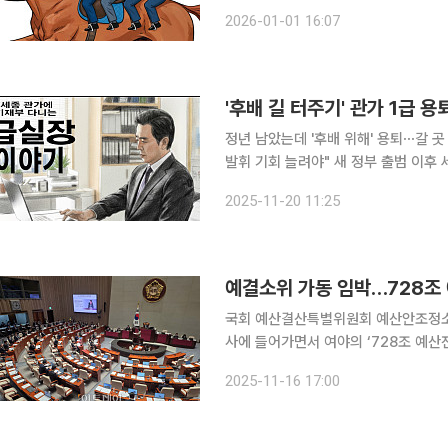
1990년생 말띠’ 이선호 CJ그룹장 2026년 병오년(丙午年) 새해가 밝았다. 고환율·고물가로 우리
2026-01-01 16:07
경제가 처한 대내외 어려움을 헤쳐 나갈 
'후배 길 터주기' 관가 1급 
정년 남았는데 '후배 위해' 용퇴⋯갈 
발휘 기회 늘려야" 새 정부 출범 이후
심인 1급 실장급 인사들의 '물갈이'가 가속화되고 있다. 하지만 이 과
2025-11-20 11:25
무원들이 전문성을 펼칠 길을 찾지 못
예결소위 가동 임박…728조 예
국회 예산결산특별위원회 예산안조정소위
사에 들어가면서 여야의 ‘728조 예산
키려는 더불어민주당과 이른바 ‘이재명
2025-11-16 17:00
다. 여기에 한·미 관세·안보 협상 후속