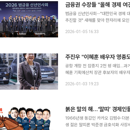
금융권 수장들 "올해 경제 여
범금융 신년인사회⋯"대한민국 경제 대
추진할 것" 새해를 맞아 한자리에 모인 경제·금융당국 수장들이 대내외 여건의 불확실성 속에서도
경제 회복에 최선을 다하겠다고 다짐했
2026-01-05 16:33
금융인들의 역
주진우 "이혜훈 배우자 영종도
공항 개항 전 잡종지 2천 평 매입…과거 이슬람 비하 발
혜훈 기획예산처 장관 후보자의 배우자
시세 차익을 남겼다는 의혹을 제기했다
2026-01-03 19:23
앞두고
붉은 말의 해…‘말띠’ 경제인
1966년생 동갑인 카카오 김범수·더본
생 젊은 말띠론 박준경 금호석화 사장세아