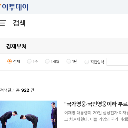
검색
전체
1주
1개월
1년
직접입력
검색결과 총
922
건
이재명 대통령이 29일 삼성전자 이재용
고 치켜세웠다. 이들 기업의 국가 미래
허리를 숙여 인사했고, 두 총수와 손을