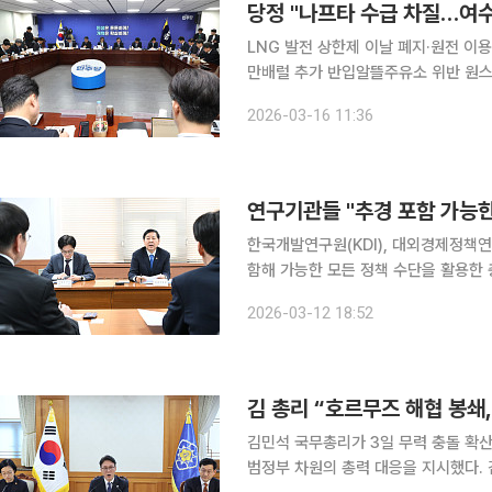
당정 "나프타 수급 차질…여
LNG 발전 상한제 이날 폐지·원전 이용
만배럴 추가 반입알뜰주유소 위반 원스
·"10일내 처리" 조기통과 공식 촉구 당정이 중동 사태 장기화로 나프타 수급 차질이 심각해진 여수
2026-03-16 11:36
석유화학산단을 산업위기특별대응지역
연구기관들 "추경 포함 가능한
한국개발연구원(KDI), 대외경제정책연
함해 가능한 모든 정책 수단을 활용한 충분한 
면 구윤철 부총리 겸 재정경제부 장관
2026-03-12 18:52
경제 대응 회의를 주재해 관계부처 및
김 총리 “호르무즈 해협 봉쇄
김민석 국무총리가 3일 무력 충돌 확산
범정부 차원의 총력 대응을 지시했다. 김 총리는 이날 정부서울청사에서 제3회 중동 상황 관계장관