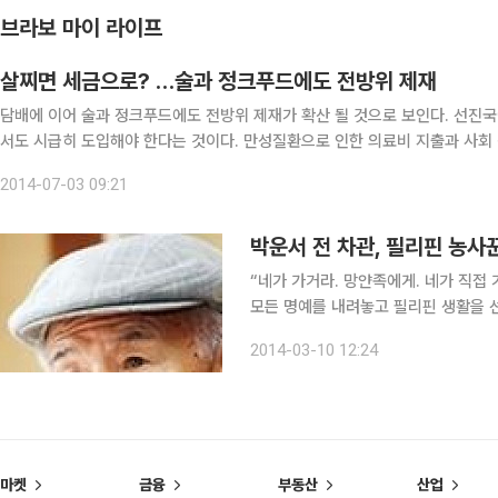
브라보 마이 라이프
살찌면 세금으로? …술과 정크푸드에도 전방위 제재
담배에 이어 술과 정크푸드에도 전방위 제재가 확산 될 것으로 보인다. 선진국에서 이미 도입한 음주 규제 확대와 비만세 부과 등을 한국에
서도 시급히 도입해야 한다는 것이다. 만성질환으로 인한 의료비 지출과 사회 경제적 부담이 급
표 보건복지부 장관은 최근 복지부 기자단과 만난 자리에서 “술에도 건강증
2014-07-03 09:21
박운서 전 차관, 필리핀 농사꾼
“네가 가거라. 망얀족에게. 네가 직접 가거라!” 박운서(75·사진) 전 통상산업부
모든 명예를 내려놓고 필리핀 생활을 선
선교 생활을 시작하라는 목소리를 들은 
2014-03-10 12:24
살고 있다. 대기업 최고경영자(CEO)
마켓
금융
부동산
산업