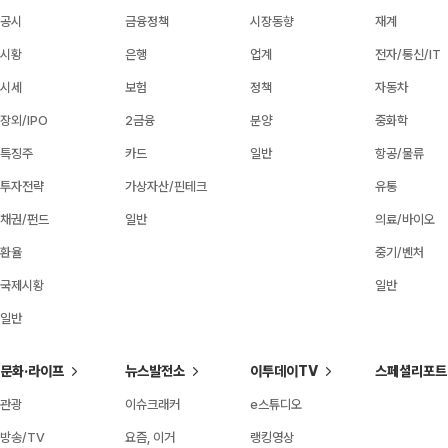
공시
금융정책
시장동향
재계
시황
은행
업계
전자/통신/IT
시세
보험
정책
자동차
장외/IPO
2금융
분양
중화학
특징주
카드
일반
항공/물류
투자전략
가상자산/핀테크
유통
채권/펀드
일반
의료/바이오
환율
중기/벤처
국제시황
일반
일반
문화·라이프
뉴스발전소
이투데이TV
스페셜리포트
관광
이슈크래커
e스튜디오
방송/TV
요즘, 이거
랭킹영상