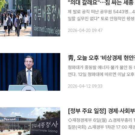
"의대 갈래요"⋯짐 싸는 세종
제 발로 공직 떠난 공무원 5443명…
일할 실무진 없다" 토로 안정적인 평생 직장으로 불리던 공직 사회의 위상이 흔들리고 있다. 과거 젊
은 엘리트 관료들의 주요 이탈 경로였던
2026-04-20 09:47
靑, 오늘 오후 '비상경제 현
청와대가 중동발 에너지·물가 불안 등
연다. 12일 청와대에 따르면 이날 오후 2시 정책실장 주재로 ‘비상경제 현안점검회의’가 개최하고,
부처별 대응 상황과 전반적인 경제 동향을 점검할 계획이다. 특
2026-04-12 09:33
상승과 공급망 불확실성, 물가 압력 확
[정부 주요 일정] 경제·사회부처
◇재정경제부 6일(월) △경제부총리 10:00 국무회의 겸 비상경제점검회의(청와대), 14:00 대정부
질문(국회) △재경부 1차관 17:00 
(국회), 17:00 재경위 예결소위(국