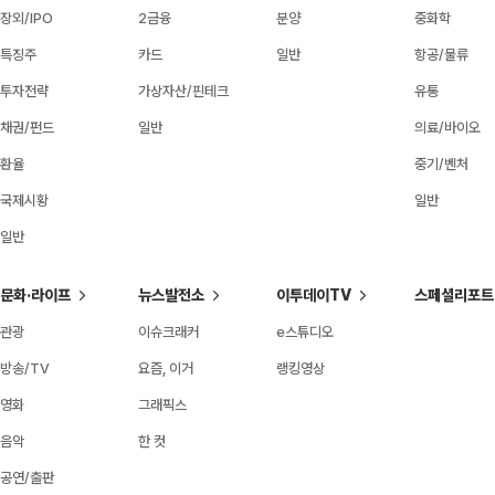
장외/IPO
2금융
분양
중화학
특징주
카드
일반
항공/물류
투자전략
가상자산/핀테크
유통
채권/펀드
일반
의료/바이오
환율
중기/벤처
국제시황
일반
일반
문화·라이프
뉴스발전소
이투데이TV
스페셜리포트
관광
이슈크래커
e스튜디오
방송/TV
요즘, 이거
랭킹영상
영화
그래픽스
음악
한 컷
공연/출판