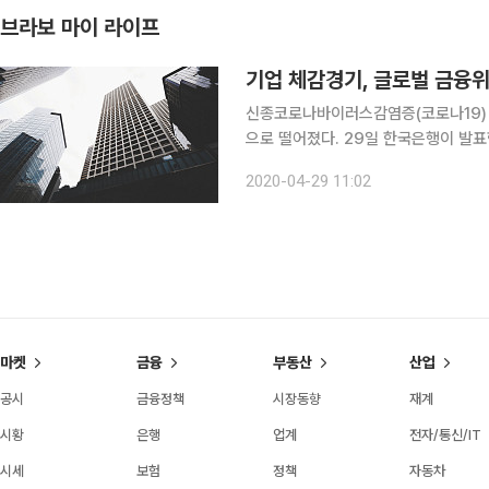
브라보 마이 라이프
기업 체감경기, 글로벌 금융
신종코로나바이러스감염증(코로나19) 
으로 떨어졌다. 29일 한국은행이 발표한
(ESI)’에 따르면 4월 전산업 업황BS
2020-04-29 11:02
기 인식을 보여주는 지표다. 전산업 업
마켓
금융
부동산
산업
공시
금융정책
시장동향
재계
시황
은행
업계
전자/통신/IT
시세
보험
정책
자동차