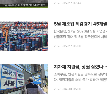
2026-05-27 07:47
다. 한국경제인협회는 매출액 기준 6
5월 제조업 체감경기 45개
한국은행, 27일 '2026년 5월 기
선물동량 확대 및 5월 황금연휴에 서비스 등 비제조 ↑ 국내 기업들
됐다. 제조기업 심리는 3년 9개월여 
2026-05-27 06:00
월 연휴 등에 힘입어 전월 대비 5.4포
소비쿠폰, 민생지원금 명목으로 정부
다. 재정지출의 소비 증가 효과가 제한적이고 지속기간조
명목으로 돈을 풀기 시작한 것은 코로나
2026-04-30 05:00
회복 소비쿠폰, 고유가 피해지원금 등