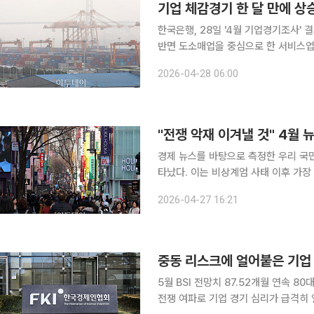
기업 체감경기 한 달 만에 상승
한국은행, 28일 '4월 기업경기조사' 결과 발표 이달 기업들이 체감하는 경기가 한 
반면 도소매업을 중심으로 한 서비스업 경기는 
발표한 '4월 기업경기조사'에 따르면 이
2026-04-28 06:00
은 94.9를 기록했다. 직전월 0.1포인
"전쟁 악재 이겨낼 것" 4월
경제 뉴스를 바탕으로 측정한 우리 국민
타났다. 이는 비상계엄 사태 이후 가장 
리가 반도체 수출 등 호조 속 빠른 회복세를 보인 
2026-04-27 16:21
계시스템에 따르면 올해 4월 뉴스심리지수
중동 리스크에 얼어붙은 기업
5월 BSI 전망치 87.52개월 연속 8
전쟁 여파로 기업 경기 심리가 급격히 