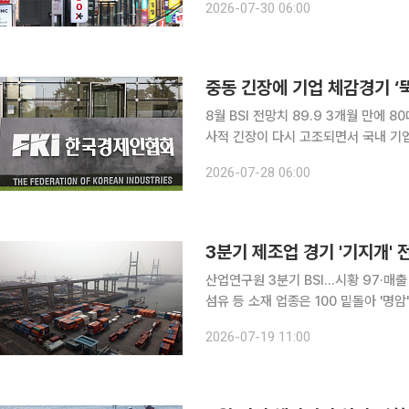
2026-07-30 06:00
것이다. 반면 서비스 등 비제조업 체감
중동 긴장에 기업 체감경기 ‘
8월 BSI 전망치 89.9 3개월 만에 80대
사적 긴장이 다시 고조되면서 국내 기
가격 상승 우려가 커진 석유정제·화학
2026-07-28 06:00
로 떨어진 것으로 
3분기 제조업 경기 '기지개' 
산업연구원 3분기 BSI…시황 97·매
섬유 등 소재 업종은 100 밑돌아 '명
대 악재" 올해 3분기 국내 제조업 경기가 전분기 대비 상당폭 반등해 회복의 기지개를 켤 것으로 관
2026-07-19 11:00
측됐다. 특히 반도체 등 정보통신기술(I