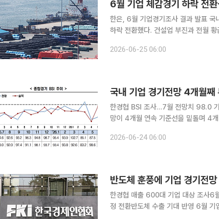
6월 기업 체감경기 하락 전
한은, 6월 기업경기조사 결과 발표 국내 기업들의 체감경기가 종전 기대에도 불구하고 한 달 만에
하락 전환했다. 건설업 부진과 전월 황
훈풍' 속 전월에 이어 장기 평균치인 100을 웃돌며 개선
2026-06-25 06:00
기업경기조사'에 따르면 이달 전 산업
국내 기업 경기전망 4개월째 
한경협 BSI 조사…7월 전망치 98.0 기록비제조업
망이 4개월 연속 기준선을 밑돌며 4개
비제조업은 긍정 전망으로 전환했다. 24일 한국경제인협회는 매출액 기준 600대 기업을 대상으로
2026-06-24 06:00
기업경기실사지수(BSI)를 조사한 결과
반도체 훈풍에 기업 경기전망 
한경협 매출 600대 기업 대상 조사6월 B
정 전환반도체 수출 기대 반영 6월 기업경기 전망이 큰 폭으로 반등한 것으로 나타났다. 중동 분쟁
여파로 급락했던 기업심리가 반도체 등