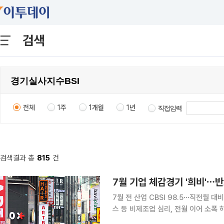
검색
전체
1주
1개월
1년
직접입력
검색결과 총
815
건
7월 기업 체감경기 '희비'⋯
7월 전 산업 CBSI 98.5⋯직전월 
스 등 비제조업 심리, 전월 이어 소폭 하락 이달 국내 기업 체감경기가 제조업을 중심으로 
반도체 등 전방산업 수요가 지속된 데