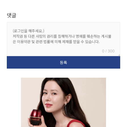
댓글
0 / 300