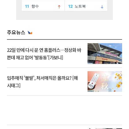
주요뉴스
22일 만에 다시 문 연 홈플러스…정상화 바
쁜데 재고 없어 ‘발동동’[가보니]
입추매직 '불발', 처서매직은 올까요? [해
시태그]