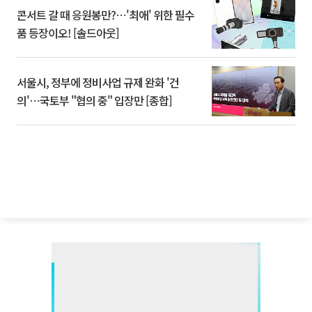
콘서트 갈 때 응원봉만?⋯'최애' 위한 필수
품 등장이오! [솔드아웃]
서울시, 정부에 정비사업 규제 완화 '건
의'⋯국토부 "협의 중" 입장만 [종합]