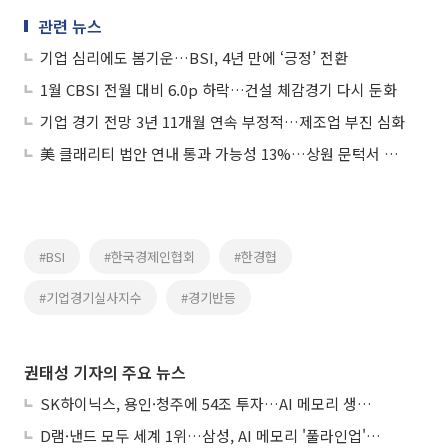
관련 뉴스
기업 심리에도 봄기운…BSI, 4년 만에 ‘긍정’ 전환
1월 CBSI 전월 대비 6.0p 하락…건설 체감경기 다시 둔화
기업 경기 전망 3년 11개월 연속 부정적…제조업 부진 심화
美 클래리티 법안 연내 통과 가능성 13%…상원 문턱서 제동
#BSI
#한국경제인협회
#한경협
#기업경기실사지수
#경기반등
권태성 기자의 주요 뉴스
SK하이닉스, 용인·청주에 54조 투자…AI 메모리 생산기지 키운다
D램·낸드 모두 세계 1위…삼성, AI 메모리 '풀라인업'으로 승부