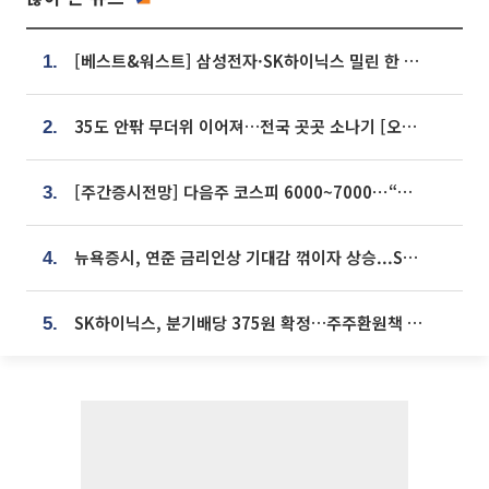
[베스트&워스트] 삼성전자·SK하이닉스 밀린 한 주…상상인증권은 85% 급등
1.
35도 안팎 무더위 이어져…전국 곳곳 소나기 [오늘 날씨]
2.
[주간증시전망] 다음주 코스피 6000~7000⋯“外人 수급은 정책이 변수”
3.
뉴욕증시, 연준 금리인상 기대감 꺾이자 상승...S&P500 사상 최고치 [종합]
4.
SK하이닉스, 분기배당 375원 확정…주주환원책 9월로 앞당겨 발표
5.