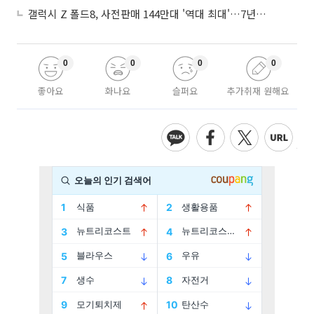
갤럭시 Z 폴드8, 사전판매 144만대 '역대 최대'…7년만에 갤노트10 기록 넘어
0
0
0
0
좋아요
화나요
슬퍼요
추가취재 원해요