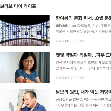
브라보 마이 라이프
한여름의 문화 피서…8월 문
●Exhibition ◇오늘도, 기념: 우리가 기념품을 간직하는 이유 일정 9월 14일까지 장소 국립민속
박물관 기획전시실 일상 속 기념품을 
기부터 오늘날에 이르기까지 200여 점
2025-08-03 07:00
표 △팬덤과 같은 공동체 기억 △관광
햇빛 약일까 독일까…피부 드
건선 환자에게 여름은 호전의 계절로 
많기 때문이다. 그러나 실제 환자들의
으로 심리적 위축이 극심해지는 시기다.
2025-07-19 08:00
크다. 건선에 관한 궁금증을 유광호 
탈모의 원인, 내가 먹는 처방
신장질환을 앓던 A 씨는 적극적인 치료
다. 우울해하는 그를 돕기 위해 의사들