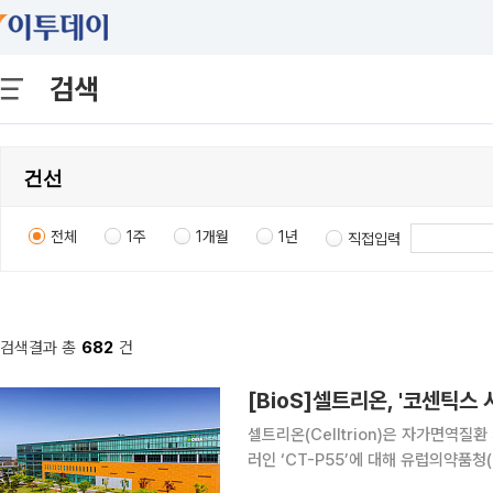
검색
전체
1주
1개월
1년
직접입력
검색결과 총
682
건
[BioS]셀트리온, '코센틱스
셀트리온(Celltrion)은 자가면역질환 
러인 ‘CT-P55’에 대해 유럽의약품청
티스(Novartis)의 IL-17A 항체