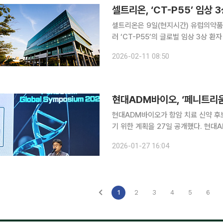
셀트리온, ‘CT-P55’ 임상 3
셀트리온은 9일(현지시간) 유럽의약품
러 ‘CT-P55’의 글로벌 임상 3상 
11일 밝혔다. 셀트리온은 이번 IND 변경 승인을 통해 대상 환자를 기존 375명에서 153명으로 대폭
2026-02-11 08:50
조정하게 됐다. 이는 유럽 내 바이오시
현대ADM바이오, ‘페니트리움
현대ADM바이오가 항암 치료 신약 후
기 위한 계획을 27일 공개했다. 현대ADM바이오는 이날 서울 강남구 과학기술컨벤션센터에서 ‘페
니트리움 글로벌 심포지엄 2026: 
2026-01-27 16:04
적응증으로 페니트리움에 대한 2상 임
1
2
3
4
5
6