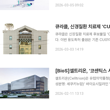
이번 허가로 유플라이마는 기존 40mg
2026-03-05 09:02
라인업을 완벽히 구축하게 됐다. 셀트
큐라클, 신경질환 치료제 ‘CU
큐라클은 신장질환 치료제 후보물질 ‘C
다. 이번 용도특허 출원은 기존 CU01이 갖고 있던 특허에 더해 임상 2b상 결과를 기반으로 새로운
용도에 대한 특허를 출원한 건이다. 올
2026-03-03 14:19
기 위한 조치다. CU01은 디메
[BioS]셀트리온, ‘코센틱스 
셀트리온(Celltrion)은 유럽의약품청
성분명: 세쿠키누맙)’ 바이오시밀러인 
는 임상시험계획(IND) 변경 승인을 획
2026-02-11 13:13
해 대상환자를 기존 375명에서 153