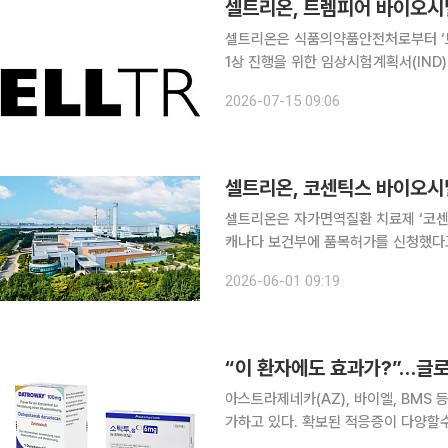
셀트리온, 트렘피어 바이오시밀
셀트리온은 식품의약품안전처로부터 ‘트렘
1상 진행을 위한 임상시험계획서(IND) 승인을 획득
라 건강한 성인 258명을 대상으로 임
2026-07-15 09:06
안전성 및 약동학적(PK) 동등성 입증
셀트리온, 코센틱스 바이오시밀
셀트리온은 자가면역질환 치료제 ‘코센틱
캐나다 보건부에 품목허가를 신청했다고 1일 밝혔다. 셀트리온은 판상 건
척추염, 소아 특발성 관절염 등 오리
2026-06-01 09:19
신청했다. 이번 허가 신청은 건강한
“이 환자에도 효과가?”…글
아스트라제네카(AZ), 바이엘, BMS
가하고 있다. 확보된 적응증이 다양할
도 기대할 수 있어 기업들의 노력이 이어지고 있다. 29일 제약바이오 업계