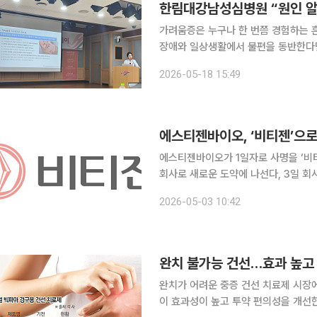
한림대강남성심병원 “원인 알
가려움증은 누구나 한 번쯤 경험하는 
장애와 일상생활에서 불편을 동반한다면
아니라 간·신장·갑상선질환, 신경계 질
2026-05-18 15:49
일 가능성이 있어서다.
에스티젠바이오, ‘비티젠’으
에스티젠바이오가 1일자로 사명을 ‘비티
회사로 새로운 도약에 나선다, 3일 회사에 따르면 비티젠 사명의 ‘BT’는 바이오 테크놀로지(Bio
Technology)를 표방해 그룹의 
2026-05-03 10:42
전을 담았다. 또 회사 이름에는 The ne
완치 불가능 건선…효과 높고 
완치가 어려운 중증 건선 치료제 시장
이 효과성이 높고 투약 편의성을 개선한 차세대 