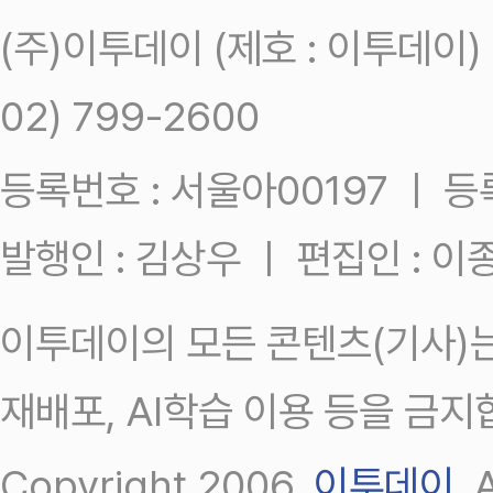
(주)이투데이 (제호 : 이투데이
02) 799-2600
등록번호 : 서울아00197 ㅣ 등록일
발행인 : 김상우 ㅣ 편집인 : 
이투데이의 모든 콘텐츠(기사)는
재배포, AI학습 이용 등을 금지
Copyright 2006.
이투데이
.