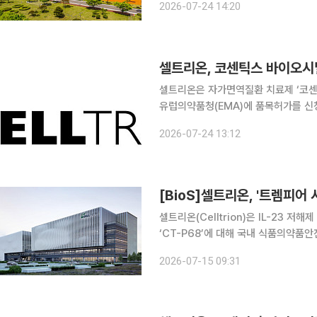
2026-07-24 14:20
판상건선(PsO), 건선성관절염(P
셀트리온, 코센틱스 바이오시밀
셀트리온은 자가면역질환 치료제 ‘코센틱
유럽의약품청(EMA)에 품목허가를 신청했다고 24일 밝혔다.
염, 강직성 척추염, 소아 특발성 관절
2026-07-24 13:12
으로 한다. 품목허가 신청에 앞서 진행
[BioS]셀트리온, '트렘피어 시
셀트리온(Celltrion)은 IL-23 저
‘CT-P68’에 대해 국내 식품의약품안
혔다. 셀트리온은 이번 승인에 따라 건
2026-07-15 09:31
전성 및 약동학적(PK) 동등성을 확인