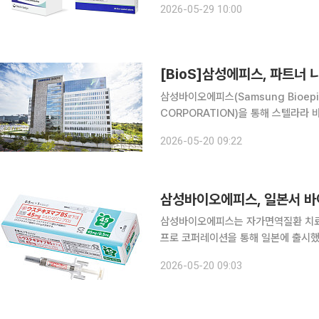
2026-05-29 10:00
이이찌산쿄와 함께 개발한 항암제 ‘다
[BioS]삼성에피스, 파트너 
삼성바이오에피스(Samsung Bioep
CORPORATION)을 통해 스텔라라 
시했다고 밝혔다. SB17은 J&J가 개발
2026-05-20 09:22
신호 전달물질인 인터루킨(IL)-12, 2
삼성바이오에피스, 일본서 바
삼성바이오에피스는 자가면역질환 치료제
프로 코퍼레이션을 통해 일본에 출시했다고 20일 밝혔다. SB1
라의 바이오시밀러로 면역반응 관련 신호
2026-05-20 09:03
면역질환 치료제다. 적응증은 판상 건선