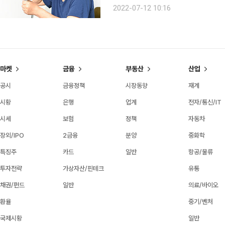
응고를 막기 위해 처방했던 항응고제 ‘와
2022-07-12 10:16
반(apixaban)으로 전환해 처방했고,
마켓
금융
부동산
산업
공시
금융정책
시장동향
재계
시황
은행
업계
전자/통신/IT
시세
보험
정책
자동차
장외/IPO
2금융
분양
중화학
특징주
카드
일반
항공/물류
투자전략
가상자산/핀테크
유통
채권/펀드
일반
의료/바이오
환율
중기/벤처
국제시황
일반