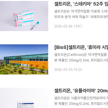
셀트리온, ‘스테키마’ 52주
셀트리온은 자가면역질환 치료제 스테키
피부과 분야 국제 학술지 ‘국제피부과학저널’에 실렸
분야의 치료 중심 임상 연구를 다루는
2026-03-06 14:07
중점적으로 소개한다. 이
[BioS]셀트리온, '휴미라 시
셀트리온(Celltrion)은 자가면역질환
량 제품인 20mg/0.2mL 프리필드
았다고 5일 밝혔다. 유플라이마는 애브비
2026-03-05 10:23
이오시밀러다. 이번 허가로 유플라이마
셀트리온, ‘유플라이마’ 20m
셀트리온은 식품의약품안전처로부터 자
량 제품인 20mg/0.2mL 프리필드시