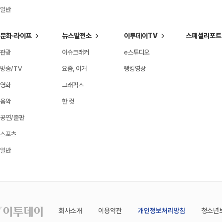
일반
문화·라이프
뉴스발전소
이투데이TV
스페셜리포트
관광
이슈크래커
e스튜디오
방송/TV
요즘, 이거
랭킹영상
영화
그래픽스
음악
한 컷
공연/출판
스포츠
일반
회사소개
이용약관
개인정보처리방침
청소년