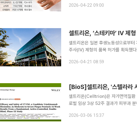
계에 따르면 주사제 위주였던 건선 치
2026-04-22 09:00
(J&J)이 최근 미국 식품의약국(FDA)
셀트리온, ‘스테키마’ IV 제형
셀트리온은 일본 후생노동성으로부터 자
주사(IV) 제형의 품목 허가를 획득했다고 21일 밝혔다. 이번 스테키
기존 건선 및 건선성 관절염을 적응증으
2026-04-21 08:59
추
[BioS]셀트리온, '스텔라라
셀트리온(Celltrion)은 자가면역질환
로벌 임상 3상 52주 결과가 피부과 분
therapy, IF: 3.4)에 게재됐다고 
2026-03-06 15:37
버스터 약물 ‘스텔라라(Stelara)