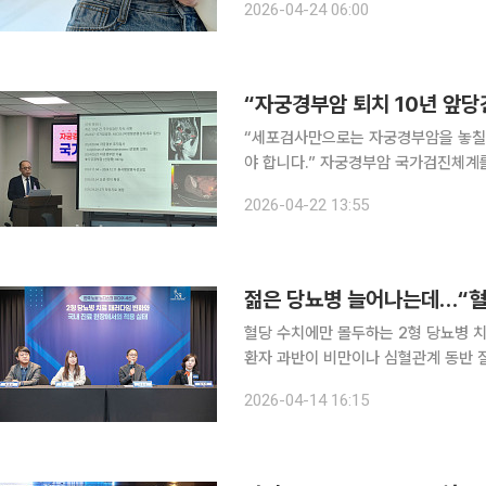
2026-04-24 06:00
용하는 사람들이 증가하면서 오남용에
“자궁경부암 퇴치 10년 앞당
“세포검사만으로는 자궁경부암을 놓칠 
야 합니다.” 자궁경부암 국가검진체계를 둘러싼 전환 논의가 본격화되고 있다. 기존 세포검사 중심
체계에서 HPV DNA 검사로 전환할 
2026-04-22 13:55
이 나오면서다. 현재 국내 자궁
젊은 당뇨병 늘어나는데…“혈
혈당 수치에만 몰두하는 2형 당뇨병 
환자 과반이 비만이나 심혈관계 동반 
가세를 보이는 젊은 당뇨병 환자들은 
2026-04-14 16:15
노보노디스크제약은 14일 서울 중구 