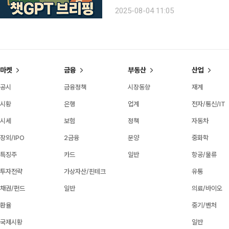
절실” 최근 5년간 자살로 숨진 65세 
2025-08-04 11:05
북삼성병원 박사는 “노인 자살은 젊은
마켓
금융
부동산
산업
공시
금융정책
시장동향
재계
시황
은행
업계
전자/통신/IT
시세
보험
정책
자동차
장외/IPO
2금융
분양
중화학
특징주
카드
일반
항공/물류
투자전략
가상자산/핀테크
유통
채권/펀드
일반
의료/바이오
환율
중기/벤처
국제시황
일반