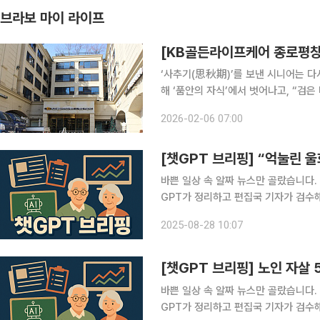
브라보 마이 라이프
[KB골든라이프케어 종로평창
‘사추기(思秋期)’를 보낸 시니어는 다
해 ‘품안의 자식’에서 벗어나고, “검
혼자 서야 하는 순간이 찾아온다. 이 
2026-02-06 07:00
속 생활하는 것(AIP·Aging in Plac
[챗GPT 브리핑] “억눌린 
바쁜 일상 속 알짜 뉴스만 골랐습니다.
GPT가 정리하고 편집국 기자가 검수해 전해드립니다. ◆“억눌린 울
스 심각 한국 중년 여성은 폐경 이행기
2025-08-28 10:07
화’ 영역이 두드러지게 높아지는 것으로
[챗GPT 브리핑] 노인 자살 
바쁜 일상 속 알짜 뉴스만 골랐습니다.
GPT가 정리하고 편집국 기자가 검수해 전해드립니다. ◆노인 자살 5년