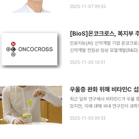
질환을 포함해 말초혈관, 대동맥질환, 
2025-11-07 09:35
심혈관질환을 전문 진료한다. 특히 
[BioS]온코크로스, 복지부 
인공지능(AI) 신약개발 기업 온코크로스
신약개발 전임상·임상 모델개발(R&D)
혔다. 이 사업은 AI를 활용해 전임상 및 임상단계 약물의 효능 및 안전성 예측 정확도를 높이는 국가
2025-11-05 10:31
전략연구로, 올해부터 오는 2029년까
우울증 완화 위해 비타민C 
최근 일부 연구에서 비타민C가 우울 
있지만, 이에 대해 국내 연구진이 과학적 근거가
진센터 박성근, 정주영 교수 연구팀은
2025-11-05 09:33
우울 증상이 없는 9만1113명의 한국