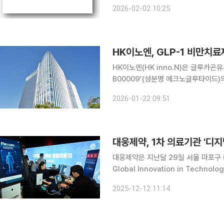
기이자율 2% 조건으로 발행되며 전환가
2026-02-02 10:25
따르면 이번 CB 납입일은 오는 9일까
HK이노엔, GLP-1 비만치료
HK이노엔(HK inno.N)은 글루카곤유
B00009’(성분명 에크노글루타이드)의
난해 5월 식품의약품안전처로부터 IN-
2026-01-22 09:51
은 9월 첫 대상자 등록을 시작한지 약
대웅제약은 지난달 29일 서울 마포구 라이
Global Innovation in Technolog
은 의료진이 강연과 체험 라운지를 통
2025-12-12 11:14
한 자리에서 확인하고, 실제 도입