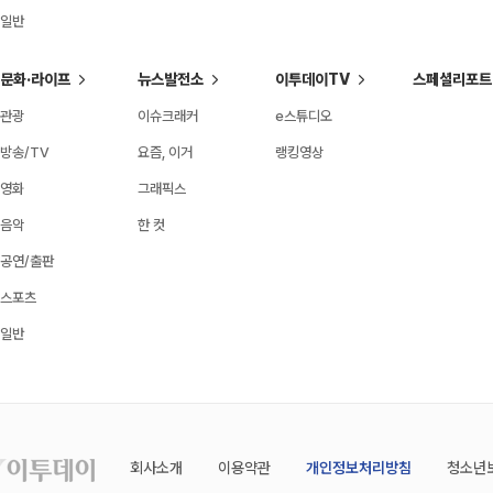
일반
문화·라이프
뉴스발전소
이투데이TV
스페셜리포트
관광
이슈크래커
e스튜디오
방송/TV
요즘, 이거
랭킹영상
영화
그래픽스
음악
한 컷
공연/출판
스포츠
일반
회사소개
이용약관
개인정보처리방침
청소년