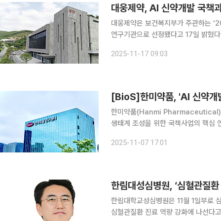
대웅제약, AI 신약개발 국책
대웅제약은 보건복지부가 주관하는 ‘20
연구기관으로 선정됐다고 17일 밝혔다. 이번 사업은 인공지능(AI)을 기반으로 한 국내 신약개발
주기 생태계 조성의 일환으로, 대웅제약은
2025-11-17 09:03
제에 참여한다. 과제는 삼성서울병원이
[BioS]한미약품, 'AI 신약
한미약품(Hanmi Pharmaceutic
생태계 조성을 위한 국책사업의 핵심
‘2025년도 K-AI 신약개발 전임상
2025-11-07 17:01
지정됐다고 7일 밝혔다. 이번 과제는
한림대성심병원, ‘심혈관질환 
한림대학교성심병원은 11월 1일부로 
심혈관질환 진료 역량 강화에 나선다고 7일 밝혔다. 이 교수는 협심증과