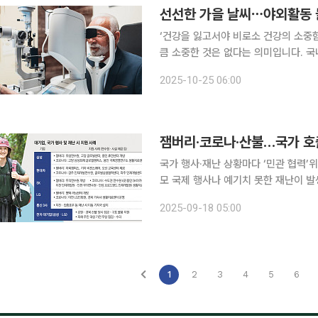
선선한 가을 날씨⋯야외활동 늘
‘건강을 잃고서야 비로소 건강의 소중
큼 소중한 것은 없다는 의미입니다. 국
일상생활에서 알아두면 도움이 되는 알찬 건강정보를 소개
2025-10-25 06:00
동을 활발히 즐기기 좋은 가을이 왔다.
국가 행사·재난 상황마다 ‘민관 협력’위
모 국제 행사나 예기치 못한 재난이 발
풍부한 물적·인적 자원을 갖춘 대기업
2025-09-18 05:00
다. 이는 국가 이미지를 지키고 사회적
1
2
3
4
5
6