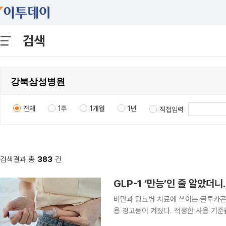
검색
전체
1주
1개월
1년
직접입력
검색결과 총
383
건
GLP-1 ‘만능’인 줄 알았
비만과 당뇨병 치료에 쓰이는 글루카곤 
용 경고등이 켜졌다. 적정한 사용 기
있어 주의가 필요하다. 24일 의료계에 따르면 최근 ‘마운자로’와 ‘위고비’ 등 GLP-1 계열 약물을 사