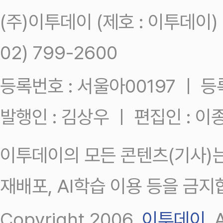
(주)이투데이 (제호 : 이투데이
02) 799-2600
등록번호 : 서울아00197 ㅣ 등록일
발행인 : 김상우 ㅣ 편집인 : 
이투데이의 모든 콘텐츠(기사)는
재배포, AI학습 이용 등을 금지
Copyright 2006.
이투데이
.