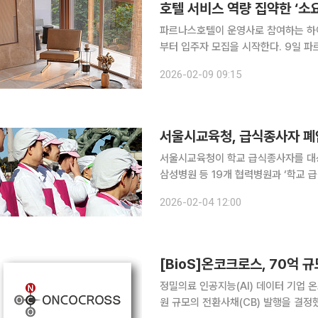
호텔 서비스 역량 집약한 ‘소요
파르나스호텔이 운영사로 참여하는 하이
부터 입주자 모집을 시작한다. 9일 파르나스호텔에 따르면 소요한남 by 파르나스는 서울 용산구 한
남동 일대에 대지면적 6673㎡, 3개
2026-02-09 09:15
'한남더힐', '나인원한남' 등 고급 주
서울시교육청, 급식종사자 폐
서울시교육청이 학교 급식종사자를 대상으로 한 폐
삼성병원 등 19개 협력병원과 ‘학교 
4일 밝혔다. 이번 협약은 급식실 근로환경에서 발생할 수 있는 폐암 등 질병을 예방하고, 조기 발견·
2026-02-04 12:00
치료가 가능한 체계적인 검진 시스템을
[BioS]온코크로스, 70억 규
정밀의료 인공지능(AI) 데이터 기업 온
원 규모의 전환사채(CB) 발행을 결정했