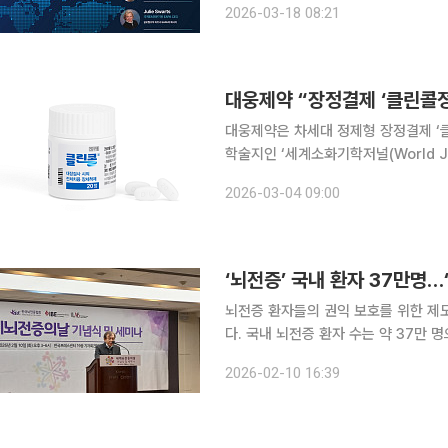
2026-03-18 08:21
의 관리 전략과 최신 트렌드를 공유
대웅제약 “장정결제 ‘클린콜정
대웅제약은 차세대 정제형 장정결제 ‘클
학술지인 ‘세계소화기학저널(World Jou
다. ‘장정결’은 대장내시경 검사 전 장 안을 깨끗하게 비워 내시경으로 대장 내부를 선명하게 관찰할
2026-03-04 09:00
수 있도록 하는 준비 과정이다. 장정결
‘뇌전증’ 국내 환자 37만명
뇌전증 환자들의 권익 보호를 위한 제
다. 국내 뇌전증 환자 수는 약 37만
마련되지 않은 실정이다. 10일 한국뇌전증협회는 서울 중구 한국프레스센터에서 ‘2026 세계뇌전
2026-02-10 16:39
증의날(International Epilepsy Da