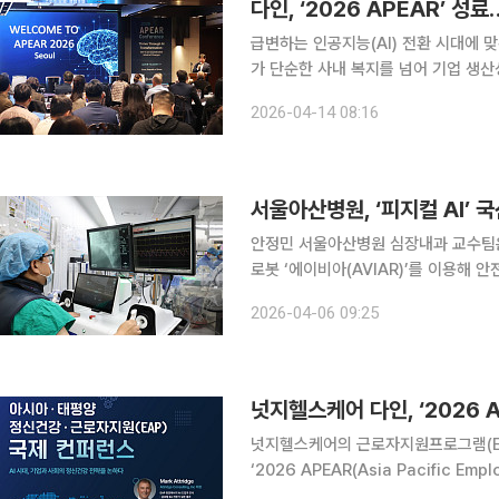
급변하는 인공지능(AI) 전환 시대에 
가 단순한 사내 복지를 넘어 기업 생산
스케어의 근로자지원프로그램(EAP) 전
2026-04-14 08:16
아·태평양 정신건강·EAP 국제 콘퍼런스
서울아산병원, ‘피지컬 AI’ 
안정민 서울아산병원 심장내과 교수팀은
로봇 ‘에이비아(AVIAR)’를 이용해 
잡한 병변까지 정교하게 시술 받은 환자는
2026-04-06 09:25
1호 인공지능(AI) 기반 관상동맥중재
넛지헬스케어의 근로자지원프로그램(EA
‘2026 APEAR(Asia Pacific Em
·EAP 국제 콘퍼런스를 개최한다고 18일 밝혔다. 이번 행사는 아태 지역 전문