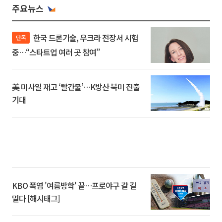
주요뉴스
한국 드론기술, 우크라 전장서 시험
단독
중…“스타트업 여러 곳 참여”
美 미사일 재고 ‘빨간불’…K방산 북미 진출
기대
KBO 폭염 '여름방학' 끝…프로야구 갈 길
멀다 [해시태그]