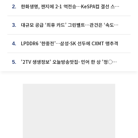
한화생명, 젠지에 2-1 역전승⋯KeSPA컵 결선 스테이지 2 직행
2.
대규모 공급 ‘최후 카드’ 그린벨트⋯관건은 ‘속도’ [주택공급 승부수의 조건]
3.
LPDDR6 ‘한중전’…삼성·SK 선두에 CXMT 맹추격
4.
'2TV 생생정보' 오늘방송맛집- 민어 한 상 '청○○○' vs 전복 한 상 '명○'
5.