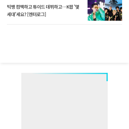
빅뱅 컴백하고 튜이드 데뷔하고⋯K팝 '몇
세대'세요? [엔터로그]