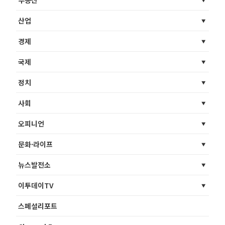
부동산
산업
경제
국제
정치
사회
오피니언
문화·라이프
뉴스발전소
이투데이TV
스페셜리포트