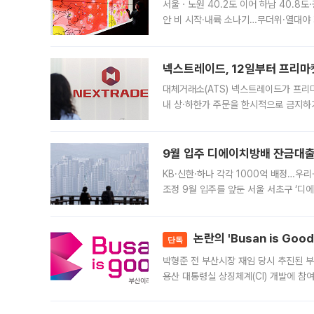
서울ㆍ노원 40.2도 이어 하남 40.8도
안 비 시작·내륙 소나기…무더위·열대야 
에서도 40도를 웃도는 기온이 관측됐다
의 극심한
넥스트레이드, 12일부터 프리마
대체거래소(ATS) 넥스트레이드가 프리
내 상·하한가 주문을 한시적으로 금지하
가 체결 사례와 관련해 설명자료를 내고
9월 입주 디에이치방배 잔금대출
KB·신한·하나 각각 1000억 배정…우
조정 9월 입주를 앞둔 서울 서초구 ‘디
은행과 NH농협은행도 대출 취급을 검토
민은행
논란의 'Busan is Go
단독
박형준 전 부산시장 재임 당시 추진된 부산
용산 대통령실 상징체계(CI) 개발에 참
도시브랜드 사업이 공개 이후 시민 공감