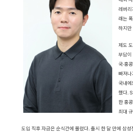
레버리지
래는 폭
하지만 
제도 
부담이 
국·홍콩
빠져나
국내에
했다.
한 홍콩
최대 규
도입 직후 자금은 순식간에 몰렸다. 출시 한 달 만에 삼