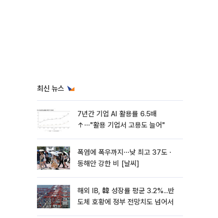
최신 뉴스
7년간 기업 AI 활용률 6.5배
↑⋯"활용 기업서 고용도 늘어"
폭염에 폭우까지⋯낮 최고 37도ㆍ
동해안 강한 비 [날씨]
해외 IB, 韓 성장률 평균 3.2%...반
도체 호황에 정부 전망치도 넘어서