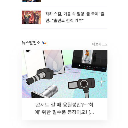
하하·스컬, 가뭄 속 밀양 '물 축제' 출
연…"출연료 전액 기부"
뉴스발전소
콘서트 갈 때 응원봉만?⋯'최
애' 위한 필수품 등장이오! [솔
드아웃]