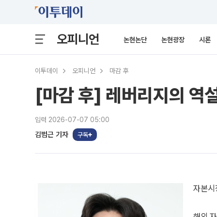
오피니언
논현논단
논현광장
시론
이투데이
오피니언
마감 후
[마감 후] 레버리지의 역
입력 2026-07-07 05:00
김범근 기자
구독
자본시
해외 