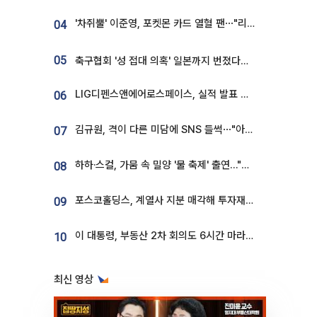
'차쥐뿔' 이준영, 포켓몬 카드 열혈 팬⋯"리셀러 처단할 것"
04
05
축구협회 '성 접대 의혹' 일본까지 번졌다…日 심판 실명 공개
LIG디펜스앤에어로스페이스, 실적 발표 후 급락→반등⋯증권가 “28년까지 튼튼”
06
김규원, 격이 다른 미담에 SNS 들썩⋯"아이 속옷 빨고 졸업식도 참석"
07
하하·스컬, 가뭄 속 밀양 '물 축제' 출연…"출연료 전액 기부"
08
포스코홀딩스, 계열사 지분 매각해 투자재원 2.5조 확보
09
이 대통령, 부동산 2차 회의도 6시간 마라톤…"기존 사고 벗어나 과감히 실천"
10
최신 영상