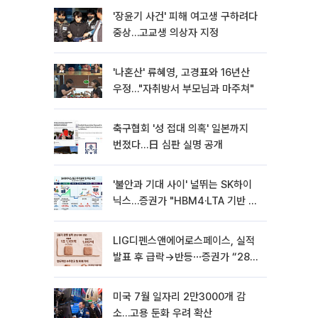
'장윤기 사건' 피해 여고생 구하려다
중상…고교생 의상자 지정
'나혼산' 류혜영, 고경표와 16년산
우정…"자취방서 부모님과 마주쳐"
축구협회 '성 접대 의혹' 일본까지
번졌다…日 심판 실명 공개
'불안과 기대 사이' 널뛰는 SK하이
닉스…증권가 "HBM4·LTA 기반 펀
터멘털 견고"
LIG디펜스앤에어로스페이스, 실적
발표 후 급락→반등⋯증권가 “28년
까지 튼튼”
미국 7월 일자리 2만3000개 감
소…고용 둔화 우려 확산