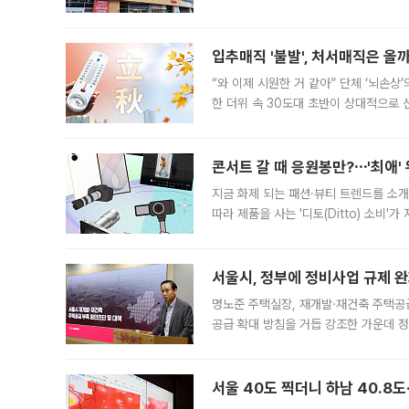
우유, 과일 같은 신선식품이 차근차근 자
입추매직 '불발', 처서매직은 올
“와 이제 시원한 거 같아” 단체 ‘뇌손상
한 더위 속 30도대 초반이 상대적으로
지역에 있었습니다. 7월 말에는 서풍과
콘서트 갈 때 응원봉만?⋯'최애'
지금 화제 되는 패션·뷰티 트렌드를 소개
따라 제품을 사는 '디토(Ditto) 소비
어디일까요? 아이돌 콘서트 시작을 기다
서울시, 정부에 정비사업 규제 완화
명노준 주택실장, 재개발·재건축 주택공
공급 확대 방침을 거듭 강조한 가운데 정
면 반박하고 나섰다. 명노준 서울시 주택
서울 40도 찍더니 하남 40.8도