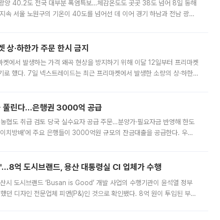
·광양 40.2도 전국 대부분 폭염특보…체감온도도 곳곳 38도 넘어 8일 동해
지속 서울 노원구의 기온이 40도를 넘어선 데 이어 경기 하남과 전남 광양
. 전국 대부분 지역에 폭염특보가 내려진 가운데 곳곳에서 39~40도 안팎
켓 상·하한가 주문 한시 금지
마켓에서 발생하는 가격 왜곡 현상을 방지하기 위해 이달 12일부터 프리마켓
기로 했다. 7일 넥스트레이드는 최근 프리마켓에서 발생한 소량의 상·하한
, 주문 오류로 인한 가격 급등락을 최소화하기 위한 비상 대응방안을 발표
 풀린다…은행권 3000억 공급
리·농협도 취급 검토 당국 실수요자 공급 주문…분양가·필요자금 반영해 한도
에이치방배’에 주요 은행들이 3000억원 규모의 잔금대출을 공급한다. 우리
하고 있어 향후 공급 규모가 늘어날 전망이다. 7일 금융권에 따르면 KB국
od'…8억 도시브랜드, 용산 대통령실 CI 업체가 수행
시 도시브랜드 ‘Busan is Good’ 개발 사업의 수행기관이 윤석열 정부
여했던 디자인 전문업체 피앤(P&)인 것으로 확인됐다. 8억 원이 투입된 부산
 부족과 디자인 정체성 논란에 휩싸였던 만큼, 사업 선정 과정과 결과물에