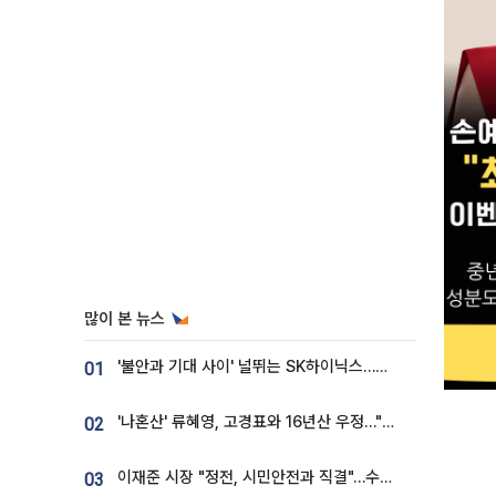
많이 본 뉴스
'불안과 기대 사이' 널뛰는 SK하이닉스…증권가 "HBM4·LTA 기반 펀터멘털 견고"
01
'나혼산' 류혜영, 고경표와 16년산 우정…"자취방서 부모님과 마주쳐"
02
이재준 시장 "정전, 시민안전과 직결"…수원시 비상대응체계 가동
03