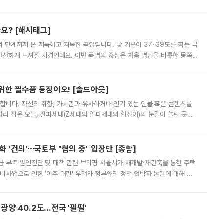
리를 잡기 시작했지만, 매장 곳곳엔 여전히 텅 빈 매대가 먼저 눈에 들어왔
까요? [해시태그]
’의 단계까지 온 지독하고 지독한 폭염입니다. 낮 기온이 37~39도를 찍는 극
 선선하게 느껴질 지경인데요. 이번 폭염의 중심은 처음 영남을 비롯한 동쪽
 북서풍이 산맥을 넘어 영남 쪽으로 내려오면서 뜨겁고 건조해졌는데요.
 위한 필수품 등장이오! [솔드아웃]
합니다. 자신의 취향, 가치관과 유사하거나 인기 있는 인물 혹은 콘텐츠를
'가 자리 잡은 오늘, 잘파세대(Z세대와 알파세대의 합성어)의 눈길이 쏠린 곳은
리는 공연장. 응원봉만큼이나 눈에 띄는 게 있습니다. 공연이 시작되기
 '건의'⋯국토부 "협의 중" 입장만 [종합]
급 부족 원인진단 및 대책 관련 브리핑 서울시가 재개발·재건축을 통한 주택
비사업으로 인한 '이주 대란' 우려와 정부와의 정책 엇박자 논란에 대해 정
실장은 2031년까지 31만 가구 착공 목표에 차질이 없다는 입장이나,
·광양 40.2도…전국 '펄펄'