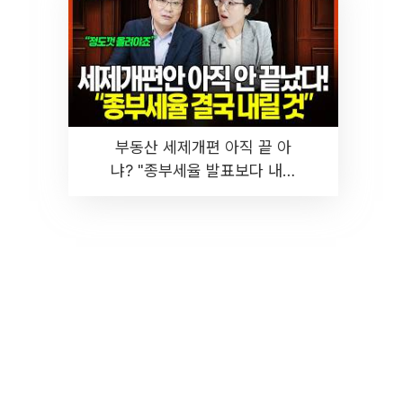
부동산 세제개편 아직 끝 아
냐? "종부세율 발표보다 내릴
것" 장기거주·양도세 전망 I 집
땅지성 I 김인만, 진미윤