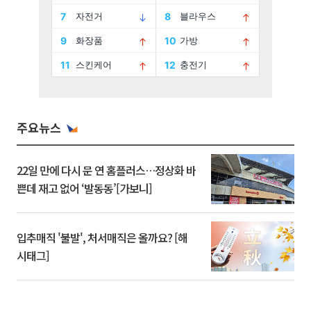
주요뉴스
22일 만에 다시 문 연 홈플러스…정상화 바
쁜데 재고 없어 ‘발동동’[가보니]
입추매직 '불발', 처서매직은 올까요? [해
시태그]