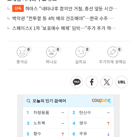
하마스 “네타냐후 합의안 거절, 총선 앞둔 시간 끌기”
단독
백악관 “전투함 등 4척 해외 건조해야”⋯한국 수주 기대
스페이스X 1차 '보호예수 해제' 임박⋯“주가 추가 하락 가능성”
0
0
0
0
좋아요
화나요
슬퍼요
추가취재 원해요