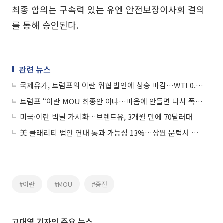
최종 합의는 구속력 있는 유엔 안전보장이사회 결의
를 통해 승인된다.
관련 뉴스
국제유가, 트럼프의 이란 위협 발언에 상승 마감…WTI 0.97%↑
트럼프 “이란 MOU 최종안 아냐…마음에 안들면 다시 폭탄 투하”
미국·이란 빅딜 가시화…브렌트유, 3개월 만에 70달러대
美 클래리티 법안 연내 통과 가능성 13%…상원 문턱서 제동
#이란
#MOU
#종전
고대영 기자의 주요 뉴스