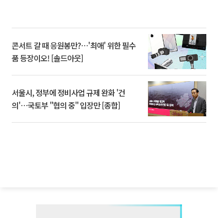
콘서트 갈 때 응원봉만?⋯'최애' 위한 필수
품 등장이오! [솔드아웃]
서울시, 정부에 정비사업 규제 완화 '건
의'⋯국토부 "협의 중" 입장만 [종합]