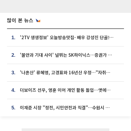
많이 본 뉴스
'2TV 생생정보' 오늘방송맛집- 배우 강성진 단골! 쌀국수ㆍ푸팟퐁 커리 맛집 '블○○○'
1.
'불안과 기대 사이' 널뛰는 SK하이닉스…증권가 "HBM4·LTA 기반 펀터멘털 견고"
2.
'나혼산' 류혜영, 고경표와 16년산 우정…"자취방서 부모님과 마주쳐"
3.
더보이즈 선우, 영훈 이어 개인 활동 돌입⋯앳에어리어와 전속계약
4.
이재준 시장 "정전, 시민안전과 직결"…수원시 비상대응체계 가동
5.