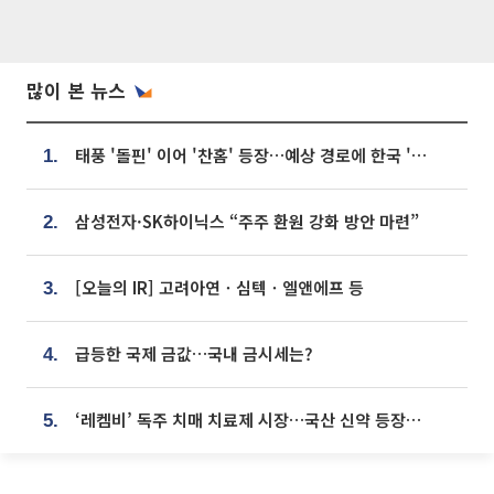
많이 본 뉴스
태풍 '돌핀' 이어 '찬홈' 등장…예상 경로에 한국 '한숨'
1.
삼성전자·SK하이닉스 “주주 환원 강화 방안 마련”
2.
[오늘의 IR] 고려아연ㆍ심텍ㆍ엘앤에프 등
3.
급등한 국제 금값…국내 금시세는?
4.
‘레켐비’ 독주 치매 치료제 시장…국산 신약 등장하나
5.