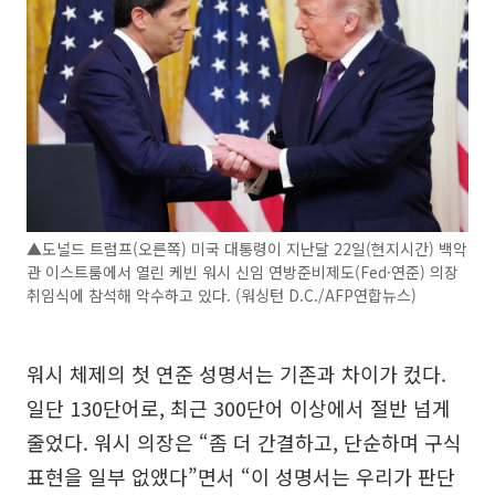
▲도널드 트럼프(오른쪽) 미국 대통령이 지난달 22일(현지시간) 백악
관 이스트룸에서 열린 케빈 워시 신임 연방준비제도(Fed·연준) 의장
취임식에 참석해 악수하고 있다. (워싱턴 D.C./AFP연합뉴스)
워시 체제의 첫 연준 성명서는 기존과 차이가 컸다.
일단 130단어로, 최근 300단어 이상에서 절반 넘게
줄었다. 워시 의장은 “좀 더 간결하고, 단순하며 구식
표현을 일부 없앴다”면서 “이 성명서는 우리가 판단