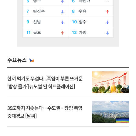
주요뉴스
한끼 먹기도 무섭다...폭염이 부른 뜨거운
‘밥상 물가’[뉴노멀 된 히트플레이션]
39도까지 치솟는다⋯수도권ㆍ광양 폭염
중대경보 [날씨]