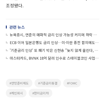
조정됐다.
관련 뉴스
뉴욕증시, 연준의 매파적 금리 인상 가능성 커지며 하락 마감…나스닥 1.35%↓
ECB 이어 일본은행도 금리 인상…미·이란 종전 합의에도 빨라지는 긴축시계
'기준금리 인상' 또 쐐기 박은 신현송 "늦지 않게 올린다, 곧"
마스터카드, BVNK 18억 달러 인수로 스테이블코인 사업 본격 확장
#연방준비제도
#기준금리동결
#FOMC
#케빈워시
#한미금리차