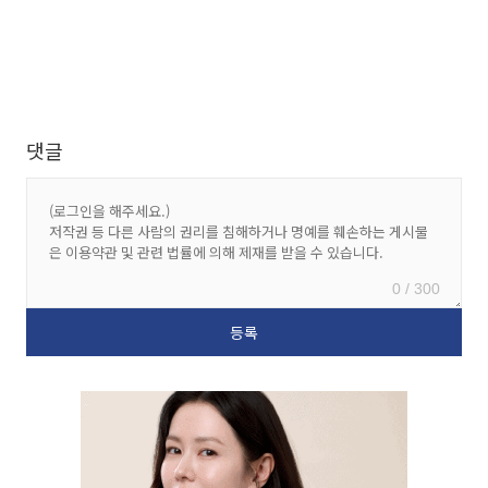
댓글
0 / 300