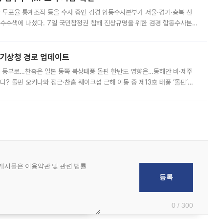
와 투표율 통계조작 등을 수사 중인 검경 합동수사본부가 서울·경기·충북 선
 압수수색에 나섰다. 7일 국민참정권 침해 진상규명을 위한 검경 합동수사본
추가 증거 확보를 위해 중앙선관위, 서울시·경기도·충청북도 선관위, 김포시
본기상청 경로 업데이트
국 동부로…찬홈은 일본 동쪽 북상태풍 돌핀 한반도 영향은…동해안 비·제주
디? 돌핀 오키나와 접근·찬홈 웨이크섬 근해 이동 중 제13호 태풍 ‘돌핀’이
 아마미 지방에 접근하고 있다. 돌핀은 오키나와 부근을 지난 뒤 동중국해
0 / 300