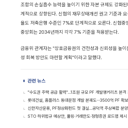
조합의 손실흡수 능력을 높이기 위한 자본 규제도 강화된다
계적으로 상향된다. 신협의 재무상태개선 권고 기준과 
율도 저축은행 수준인 7%로 단계적으로 오른다. 신협중앙
중앙회는 2034년까지 각각 7% 기준을 적용받는다.
금융위 관계자는 "상호금융권의 건전성과 신뢰성을 높이
성 회복 방안도 마련할 계획"이라고 말했다.
관련 뉴스
"수도권 주택 공급 활력"…1조원 규모 PF 개발앵커리츠 본격
롯데건설, 홈플러스 동대문점 개발 본궤도⋯3500억 PF 확
신한자산운용, PF정상화펀드 첫 결실…공덕역 주상복합 분양
STO 하위법규 예상안, 풀링·거래한도·정형증권 로드맵 제시