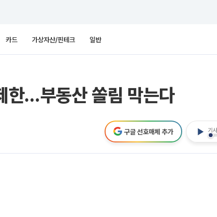
카드
가상자산/핀테크
일반
 제한…부동산 쏠림 막는다
기사
구글 선호매체 추가