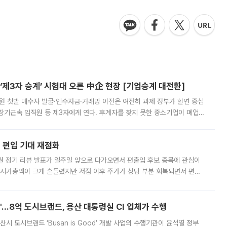
제3자 승계’ 시험대 오른 中企 현장 [기업승계 대전환]
지원 첫발 매수자 발굴·인수자금·거래망 이전은 여전히 과제 정부가 혈연 중심
장기근속 임직원 등 제3자에게 연다. 후계자를 찾지 못한 중소기업이 폐업
해 기술과 일자리를 남기도록 하겠다는 취지다. 다만 세금 감면만으로 거래를
에 편입 기대 재점화
월 정기 리뷰 발표가 일주일 앞으로 다가오면서 편출입 후보 종목에 관심이
 시가총액이 크게 흔들렸지만 저점 이후 주가가 상당 부분 회복되면서 편입
다시 부각되고 있다. 7일 금융투자업계에 따르면 MSCI는 한국시간으로 오는
od'…8억 도시브랜드, 용산 대통령실 CI 업체가 수행
시 도시브랜드 ‘Busan is Good’ 개발 사업의 수행기관이 윤석열 정부