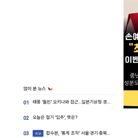
많이 본 뉴스
태풍 '돌핀' 오키나와 접근…일본기상청 경로 업데이트
01
오늘은 절기 '입추', 뜻은?
02
합수본, '통계 조작' 서울·경기·충북 선관위 등 추가 압수수색
03
속보