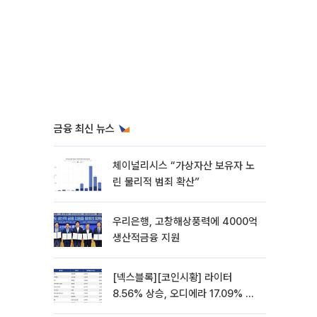
금융 최신 뉴스
체이널리시스 “가상자산 보유자 노
린 물리적 범죄 확산”
우리은행, 고창해상풍력에 4000억
생산적금융 지원
[넥스블록][코인시황] 라이터
8.56% 상승, 오디에라 17.09% 하
락