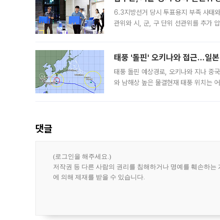
6.3지방선거 당시 투표용지 부족 사태
관위와 시, 군, 구 단위 선관위를 추가
부(김태훈 서울중앙지검 3차장검사)는 
태풍 '돌핀' 오키나와 접근…일
태풍 돌핀 예상경로, 오키나와 지나 중
와 남해상 높은 물결현재 태풍 위치는 어
강한 세력을 유지한 채 일본 오키나와와
댓글