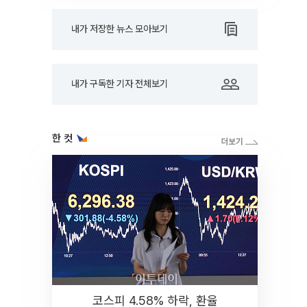
내가 저장한 뉴스 모아보기
내가 구독한 기자 전체보기
한 컷
코스피 4.58% 하락, 환율