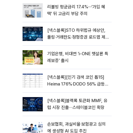
리볼빙 평균금리 17.4%⋯‘가입 혜
택’ 뒤 고금리 부담 주의
[넥스블록]STO 하위법규 예상안,
풀링·거래한도·정형증권 로드맵 제
시
기업은행, 비대면 ‘i-ONE 햇살론 특
례보증’ 출시
[넥스블록][인기 검색 코인 톱15]
Heima 176%·DODO 56% 급등…
대형주 속 고변동 알트 부각
[넥스블록]블랙록 토큰화 MMF, 유
럽 시장 진출∙∙∙스테이블코인 확장
손보협회, 과실비율·보험광고 심의
에 생성형 AI 도입 추진