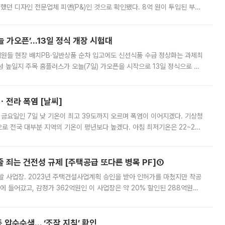
여했던 디자인 전문업체 피앤(P&)인 것으로 확인됐다. 8억 원이 투입된 부산
 부족과 디자인 정체성 논란에 휩싸였던 만큼, 사업 선정 과정과 결과물에
 가오픈’...13일 정식 개장 시험대
.직원들 현장 배치PB·일반상품 순차 입고에도 신선식품 수급 정상화는 과제최
 높일지 주목 홈플러스가 오늘(7일) 가오픈을 시작으로 13일 정식으로 재
직원들이 현장 배치되고, PB 상품과 함께 일반 상품 납품도 순차적으로 진행
ㆍ전라 폭염 [날씨]
 금요일인 7일 낮 기온이 최고 39도까지 오르며 폭염이 이어지겠다. 기상청
로 전국 대부분 지역의 기온이 평년보다 높겠다. 아침 최저기온은 22~27
 대부분 지역에 폭염특보가 발효된 가운데 최고체감온도는 35도 안팎까지 올라
줄 죄는 건전성 규제 [주택공급 또다른 병목 PF]①
발 사업장. 2023년 주택건설사업계획 승인을 받아 인허가를 마쳤지만 착공
에 들어갔고, 감정가 362억원인 이 사업장은 약 20% 할인된 288억원에
 현재는 4차 공매를 위한 조건 협의가 진행 중이다. 수도권의 주요 주거 배
 압수수색… ‘조작 지침’ 확인