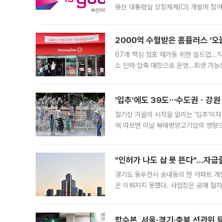
용산 대통령실 상징체계(CI) 개발에 참
도시브랜드 사업이 공개 이후 시민 공감
2000억 수혈받은 홈플러스 ‘오늘
67개 핵심 점포 재가동 위한 빌드업..
소 인력·압축 매장으로 운영…회생 가능성
영업을 시작한다. 핵심 점포 67개에는 
'입추'에도 39도⋯수도권ㆍ강원
절기상 가을의 시작을 알리는 ‘입추’이자
에 따르면 이날 북태평양고기압의 영향으
도, 낮 최고기온은 31~39도로, 전국
"인허가 나도 삽 못 뜬다"…자금
경기도 동두천시 송내동의 한 아파트 개
은 이뤄지지 못했다. 사업장은 공매 절차
3차 공매까지 진행됐으나 모두 유찰됐다.
후
합수본, 서울·경기·충북 선관위 등