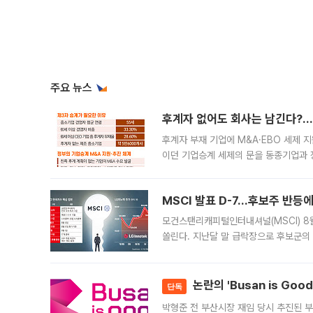
주요 뉴스
후계자 없어도 회사는 남긴다?…‘
후계자 부재 기업에 M&A·EBO 세제 
이던 기업승계 세제의 문을 동종기업과 
대신 M&A나 임직원 인수(EBO)를 통
늘
MSCI 발표 D-7…후보주 반등
모건스탠리캐피털인터내셔널(MSCI) 8
쏠린다. 지난달 말 급락장으로 후보군의
가능성과 지수 추종 자금 유입 기대가 
논란의 'Busan is Go
단독
박형준 전 부산시장 재임 당시 추진된 부산