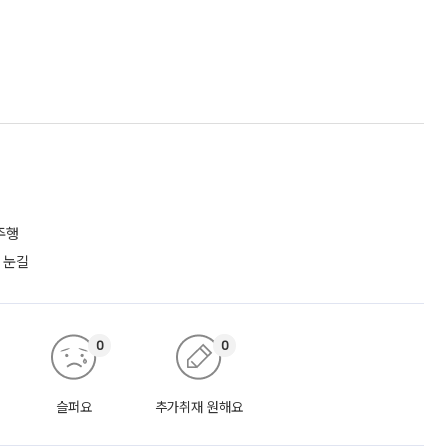
주행
 눈길
0
0
슬퍼요
추가취재 원해요