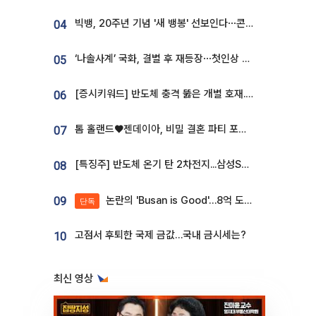
빅뱅, 20주년 기념 '새 뱅봉' 선보인다⋯콘서트 앞두고 팝업 개최
04
‘나솔사계’ 국화, 결별 후 재등장⋯첫인상 투표 휩쓸고 ‘인기녀’ 등극
05
[증시키워드] 반도체 충격 뚫은 개별 호재...포스코퓨처엠·에코프로·한화솔루션 '눈길'
06
톰 홀랜드♥젠데이아, 비밀 결혼 파티 포착⋯호텔 대관비만 9억
07
[특징주] 반도체 온기 탄 2차전지...삼성SDI, 장 초반 7% 넘게 껑충
08
논란의 'Busan is Good'…8억 도시브랜드, 용산 대통령실 CI 업체가 수행
09
단독
고점서 후퇴한 국제 금값…국내 금시세는?
10
최신 영상