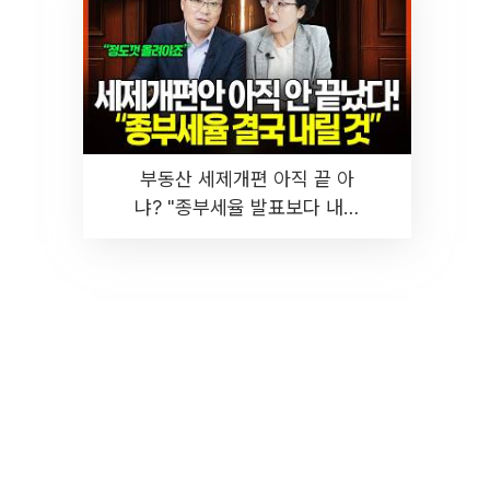
부동산 세제개편 아직 끝 아
냐? "종부세율 발표보다 내릴
것" 장기거주·양도세 전망 I 집
땅지성 I 김인만, 진미윤