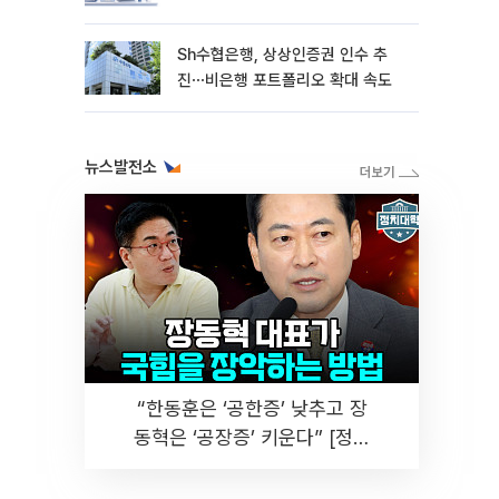
Sh수협은행, 상상인증권 인수 추
진⋯비은행 포트폴리오 확대 속도
뉴스발전소
“한동훈은 ‘공한증’ 낮추고 장
동혁은 ‘공장증’ 키운다” [정치
대학]