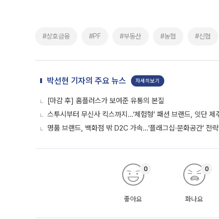
#상호금융
#PF
#부동산
#농협
#신협
박선현 기자의 주요 뉴스
자세히보기
[마감 후] 홈플러스가 보여준 유통의 본질
스투시부터 무신사 킥스까지…‘체험형’ 패션 브랜드, 잇단 제
명품 브랜드, 백화점 밖 D2C 가속…‘플래그십·문화공간’ 전략
0
0
좋아요
화나요