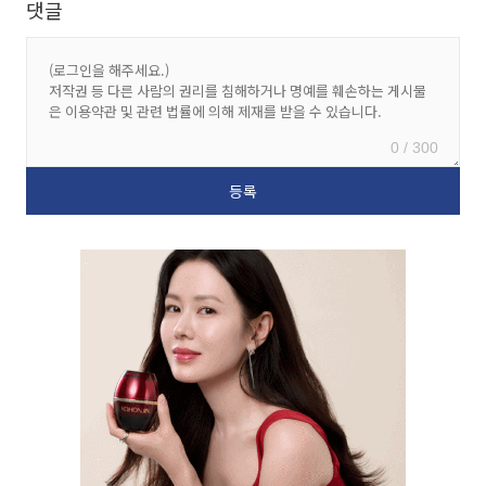
댓글
0 / 300