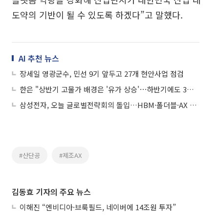
도약의 기반이 될 수 있도록 하겠다”고 말했다.
AI 추천 뉴스
장세일 영광군수, 민선 9기 앞두고 27개 현안사업 점검
한은 "상반기 고물가 배경은 '유가 상승'⋯하반기에도 3% 안팎 도달"
삼성전자, 오늘 글로벌전략회의 돌입…HBM·폴더블·AX 총점검
#산단공
#제조AX
김동효 기자의 주요 뉴스
이해진 “엔비디아·브룩필드, 네이버에 14조원 투자”