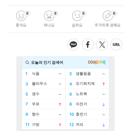
0
0
0
0
좋아요
화나요
슬퍼요
추가취재 원해요