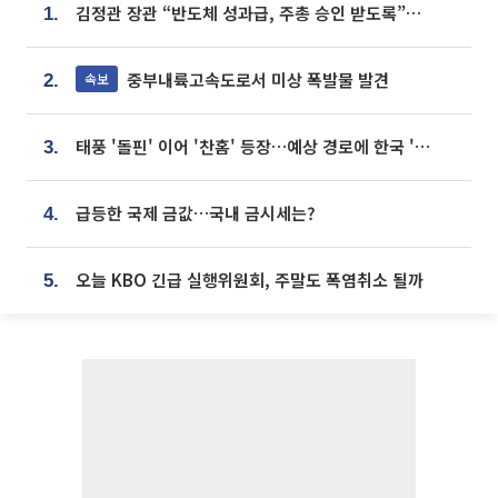
김정관 장관 “반도체 성과급, 주총 승인 받도록”…상법·자본시장법 개정 시사
1.
중부내륙고속도로서 미상 폭발물 발견
속보
2.
태풍 '돌핀' 이어 '찬홈' 등장…예상 경로에 한국 '한숨'
3.
급등한 국제 금값…국내 금시세는?
4.
오늘 KBO 긴급 실행위원회, 주말도 폭염취소 될까
5.