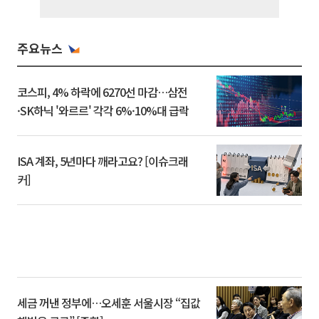
주요뉴스
코스피, 4% 하락에 6270선 마감…삼전
·SK하닉 '와르르' 각각 6%·10%대 급락
ISA 계좌, 5년마다 깨라고요? [이슈크래
커]
세금 꺼낸 정부에…오세훈 서울시장 “집값