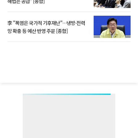
해법은 공급” [종합]
李 "폭염은 국가적 기후재난"…냉방·전력
망 확충 등 예산 반영 주문 [종합]