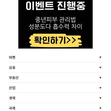
마켓
금융
부동산
산업
경제
국제