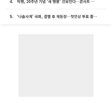
빅뱅, 20주년 기념 '새 뱅봉' 선보인다⋯콘서트 앞두고 팝업 개최
4.
‘나솔사계’ 국화, 결별 후 재등장⋯첫인상 투표 휩쓸고 ‘인기녀’ 등극
5.