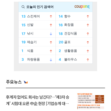
주요뉴스
후계자 없어도 회사는 남긴다?…‘제3자 승
계’ 시험대 오른 中企 현장 [기업승계 대전
환]