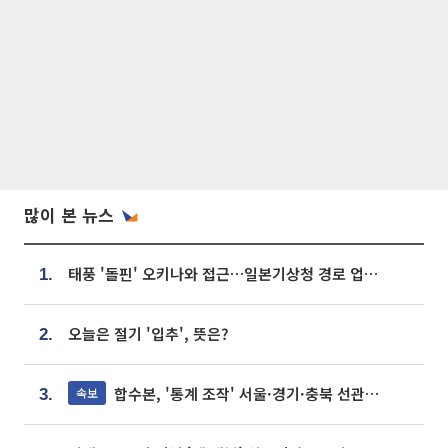
많이 본 뉴스
태풍 '돌핀' 오키나와 접근…일본기상청 경로 업데이트
1.
오늘은 절기 '입추', 뜻은?
2.
합수본, '통계 조작' 서울·경기·충북 선관위 등 추가 압수수색
속보
3.