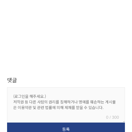
댓글
0 / 300