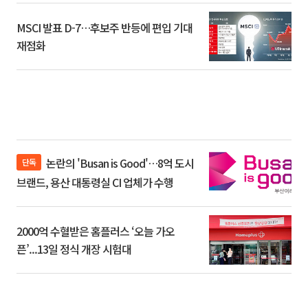
MSCI 발표 D-7…후보주 반등에 편입 기대
재점화
논란의 'Busan is Good'…8억 도시
단독
브랜드, 용산 대통령실 CI 업체가 수행
2000억 수혈받은 홈플러스 ‘오늘 가오
픈’...13일 정식 개장 시험대