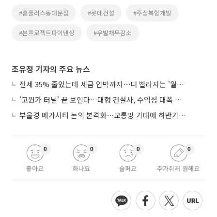
#홈플러스동대문점
#롯데건설
#주상복합개발
#본프로젝트파이낸싱
#우발채무감소
조유정 기자의 주요 뉴스
전세 35% 줄었는데 세금 압박까지⋯더 빨라지는 '월세화'
'고원가 터널' 끝 보인다…대형 건설사, 수익성 대폭 개선
부울경 메가시티 논의 본격화⋯교통망 기대에 하반기 분양시장 '주목'
0
0
0
0
좋아요
화나요
슬퍼요
추가취재 원해요