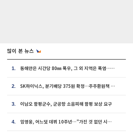
많이 본 뉴스
동해안은 시간당 80㎜ 폭우, 그 외 지역은 폭염…‘극과 극 날씨’
1.
SK하이닉스, 분기배당 375원 확정…주주환원책 9월로 앞당겨 발표
2.
이남오 함평군수, 군공항 소음피해 함평 보상 요구
3.
임영웅, 어느덧 데뷔 10주년⋯"가진 것 없던 시절, 내 앞엔 20명의 팬뿐"
4.