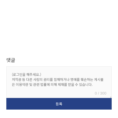
댓글
0 / 300