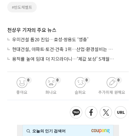
#반도체벨트
천상우 기자의 주요 뉴스
우미건설 톱20 진입…효성·쌍용도 ‘껑충’
현대건설, 아파트·토건·건축 1위…산업·환경설비는 삼성E&A
용적률 높여 임대 더 지으라더니…‘제값 보상’ 5개월째 국회에 발목
0
0
0
0
좋아요
화나요
슬퍼요
추가취재 원해요