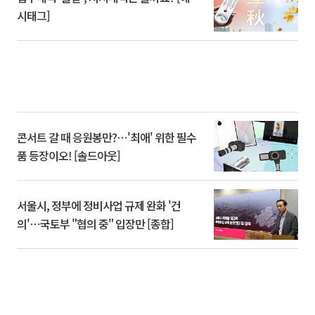
시태그]
콘서트 갈 때 응원봉만?⋯'최애' 위한 필수
품 등장이오! [솔드아웃]
서울시, 정부에 정비사업 규제 완화 '건
의'⋯국토부 "협의 중" 입장만 [종합]