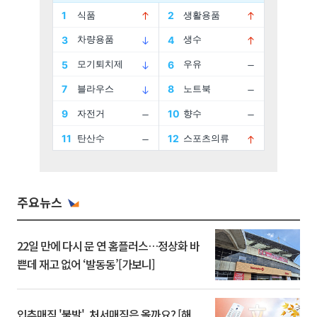
주요뉴스
22일 만에 다시 문 연 홈플러스…정상화 바
쁜데 재고 없어 ‘발동동’[가보니]
입추매직 '불발', 처서매직은 올까요? [해