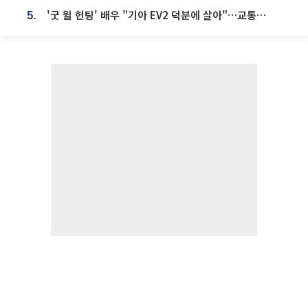
'굿 윌 헌팅' 배우 "기아 EV2 덕분에 살아"…교통사고 후 안전성 극찬
5.