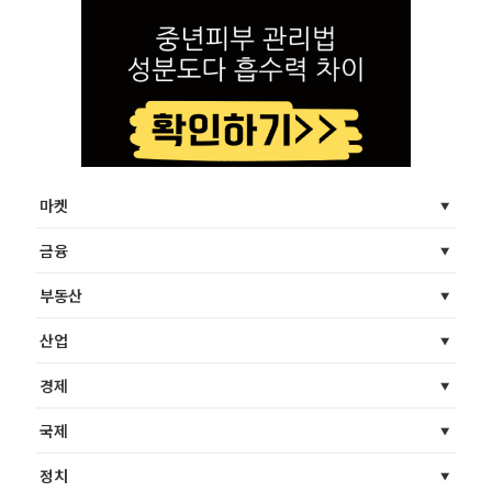
마켓
금융
부동산
산업
경제
국제
정치