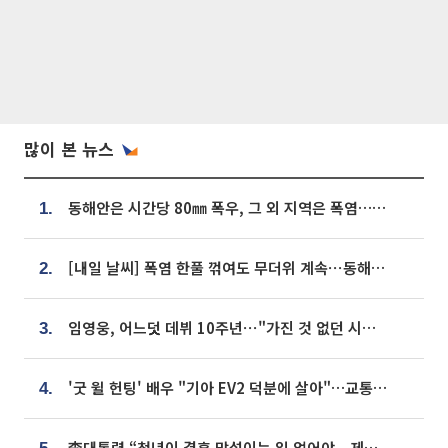
많이 본 뉴스
동해안은 시간당 80㎜ 폭우, 그 외 지역은 폭염…‘극과 극 날씨’
1.
[내일 날씨] 폭염 한풀 꺾여도 무더위 계속⋯동해안 이틀 연속 비
2.
임영웅, 어느덧 데뷔 10주년⋯"가진 것 없던 시절, 내 앞엔 20명의 팬뿐"
3.
'굿 윌 헌팅' 배우 "기아 EV2 덕분에 살아"…교통사고 후 안전성 극찬
4.
李대통령 “청년이 결혼 망설이는 일 없어야...제도상 불이익 조사”