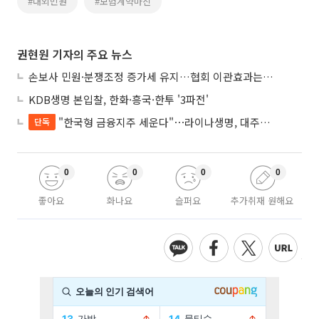
#대외민원
#보험계약마진
권현원 기자의 주요 뉴스
손보사 민원·분쟁조정 증가세 유지…협회 이관효과는 ‘아직’
KDB생명 본입찰, 한화·흥국·한투 '3파전'
"한국형 금융지주 세운다"⋯라이나생명, 대주주 변경으로 지주사 전환 첫발
단독
0
0
0
0
좋아요
화나요
슬퍼요
추가취재 원해요