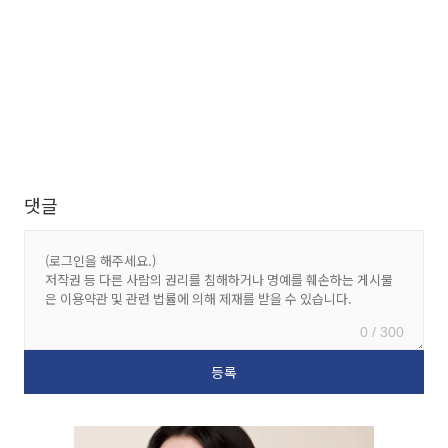
댓글
0 / 300