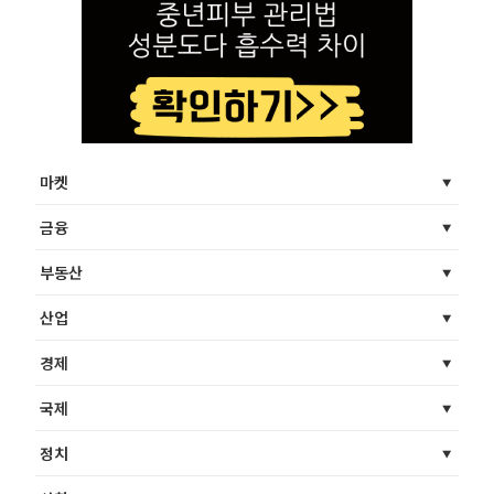
마켓
금융
부동산
산업
경제
국제
정치