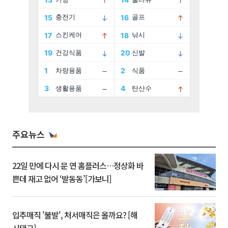
주요뉴스
22일 만에 다시 문 연 홈플러스…정상화 바
쁜데 재고 없어 ‘발동동’[가보니]
입추매직 '불발', 처서매직은 올까요? [해