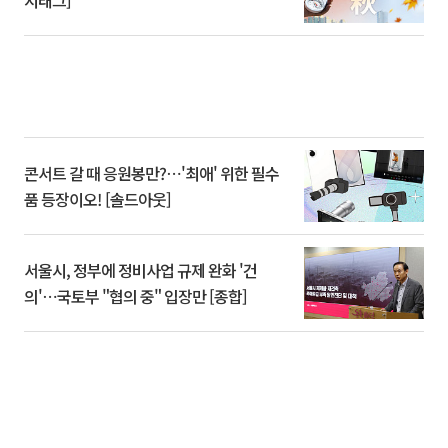
시태그]
콘서트 갈 때 응원봉만?⋯'최애' 위한 필수
품 등장이오! [솔드아웃]
서울시, 정부에 정비사업 규제 완화 '건
의'⋯국토부 "협의 중" 입장만 [종합]