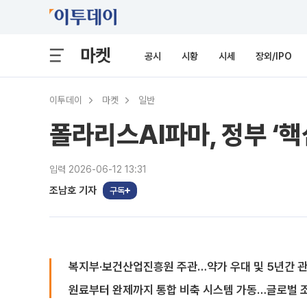
마켓
공시
시황
시세
장외/IPO
이투데이
마켓
일반
폴라리스AI파마, 정부 ‘
입력 2026-06-12 13:31
조남호 기자
구독
복지부·보건산업진흥원 주관…약가 우대 및 5년간 관
원료부터 완제까지 통합 비축 시스템 가동…글로벌 조