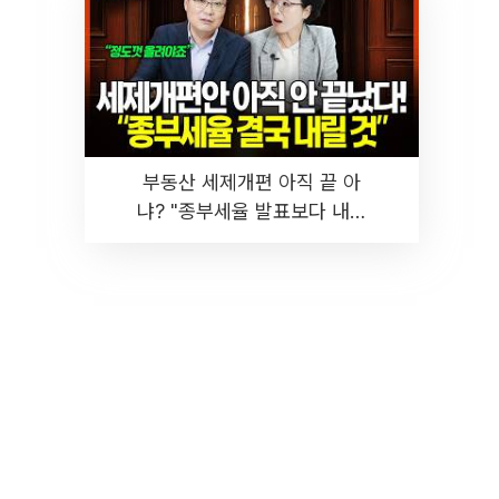
부동산 세제개편 아직 끝 아
냐? "종부세율 발표보다 내릴
것" 장기거주·양도세 전망 I 집
땅지성 I 김인만, 진미윤