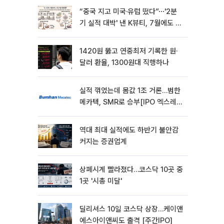
“중국 지고 미국·유럽 떴다”⋯'2분
기 실적 대박' 낸 K뷰티, 7월에도 질
주
1420원 뚫고 연중최저 기록한 원·
달러 환율, 1300원대 직행하나
실적 꺾였는데 몸값 1조 거론…범한
메카텍, SMR로 승부[IPO 엑스레
이]
역대 최대 실적에도 하반기 불안감
커지는 증권업계
상폐시계 빨라졌다…코스닥 10곳 중
1곳 '시총 미달'
딜리셔스 10일 코스닥 상장…케이앤
에스아이앤씨도 출격 [주간IPO]