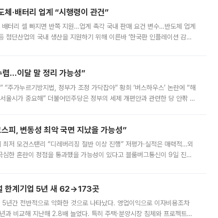
반도체·배터리 업계 “시행령이 관건”
 배터리 셀 빠지면 반쪽 지원…업계 촉각 국내 판매 요건 변수…반도체 업계
등 첨단산업의 국내 생산을 지원하기 위해 이른바 ‘한국판 인플레이션 감축
를 신설했지만, 업계에서는 세부 지원 대상에 따라 정책 효과가 크게 달라
수렴…이달 말 정리 가능성”
없어” “주가누르기방지법, 정부가 조정 가닥잡아” 황희 ‘버스하우스’ 논란에 “해
 서울시가 중요해” 더불어민주당은 정부의 세제 개편안과 관련한 당 안팎 의
에 나서겠다고 예고했다. 민주당은 8월 말 당정 조율을 거친 개편안이
스피, 변동성 최악 국면 지났을 가능성”
 만에 최저 모건스탠리 “디레버리징 절반 이상 진행” 저평가·실적은 매력적…외
든 극심한 혼란이 정점을 통과했을 가능성이 있다고 블룸버그통신이 9일 진단
가 상당 부분 정리된 데다 금융당국의 규제 강화로 고위험 상품 거래도 급감
한계기업 5년 새 62→173곳
 5년간 전반적으로 악화한 것으로 나타났다. 영업이익으로 이자비용조차
년과 비교해 지난해 2.8배 늘었다. 특히 주택·분양시장 침체와 프로젝트파