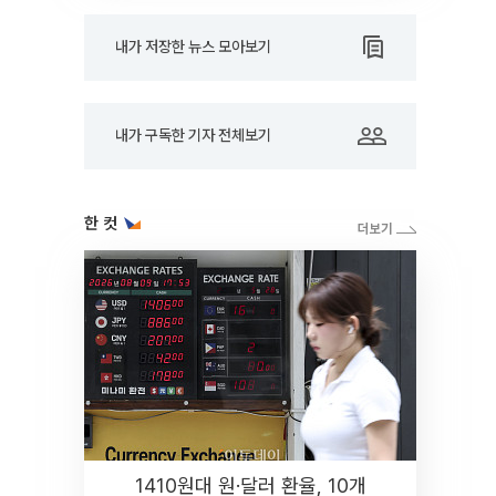
내가 저장한 뉴스 모아보기
내가 구독한 기자 전체보기
한 컷
1410원대 원·달러 환율, 10개