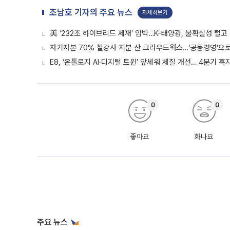
조남호 기자의 주요 뉴스
자세히보기
美 ‘232조 하이브리드 제재’ 임박…K-태양광, 불확실성 털고
자기자본 70% 철강사 지분 산 크라우드웍스…‘공동경영’으로 
E8, ‘온톨로지 AI·디지털 트윈’ 앞세워 체질 개선… 4분기 
0
0
좋아요
화나요
주요 뉴스