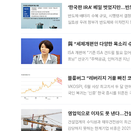
‘한국판 IRA’ 베일 벗었지만…
반도체·배터리 수혜 규모, 시행령서 결정
실효성 우려 정부가 반도체와 이차전지 
법(IRA)’으로 불리는 국내생산세액공제
與 “세제개편안 다양한 목소리 
ISA 개편에 “기존 ISA 건드릴 필요 
프닝” 선긋기 “주택공급, 인허가권 지닌
견을 수렴해 당정과 개편안에 대한 조율
블룸버그 “레버리지 거품 빠진 코
VKOSPI, 6월 사상 최고치서 두 달
국인 복귀는 ‘신중’ 한국 증시를 뒤흔
했다. 대규모 반대매매로 레버리지 투자
영업익으로 이자도 못 낸다…건설 
건설업계의 수익성과 재무건전성이 최근
감당하지 못하는 한계기업 비중은 2021