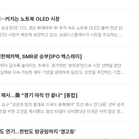
 악화가 두드러졌다. 9일 한국건설산업연구원은 ‘2025년 건설업 외감기업
격⋯커지는 노트북 OLED 시장
 공급 BOE·TCL 생산 확대하며 中 추격 속도 노트북 OLED 출하 전년 比
ED) 시장이 빠르게 성장하고 있다. 삼성디스플레이가 시장을 주도하는 가
 확대에 나서면서 노트북 OLED 시장을 둘러싼 경쟁이 치열해지고 있다. 9
한메카텍, SMR로 승부[IPO 엑스레이]
 문턱이 갈수록 높아지는 추세다. 과거처럼 ‘성장성’만으로 시장 선택을 받던
 실체와 지속 가능한 재무 기반을 냉정하게 살핀다. 상장을 추진하는 기업들
를 입증해야 하는 시험대에 섰다. 본지는 상장을 앞둔 기업의 기술 경쟁
제시…美 “경기 아직 안 끝나” [종합]
 요구 “오만과 합의 별개로 미국이 충족해야” 조건 제시 전 UAE 선박 공격
방을 위한 조건을 제시했다. 협상 타결이 임박했다던 미국은 아직 협상 중이
현지시간) 모하마드 바게르 졸가드르 이란 최고국가안보회의 사무총장은 타
품도 연기…한반도 방공망까지 ‘경고등’