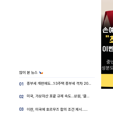
많이 본 뉴스
종부세 개편에도…1·3주택 종부세 격차 2028년부터 확대
01
미국, 가상자산 포괄 규제 속도…상원, ‘클래리티법’ 9월 절차투표 추진
02
03
이란, 미국에 호르무즈 합의 조건 제시…美 “경기 아직 안 끝나” [종합]