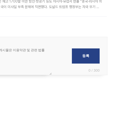
은 재고 1700발 미만 함선·항공기 등도 아시아·유럽서 반출 “중국·러시아 의
미국이 미사일 부족 문제에 직면했다. 도널드 트럼프 행정부는 자국 무기 공
 국가들로 향하던 납품마저 연기되고 있는 것으로 전해졌다. 전문가가 중국
0 / 300