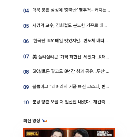
맥북 품은 삼성에 ‘중국산’ 맹추격⋯커지는 노트북 OLED 시장
04
서경덕 교수, 김희철도 분노한 거꾸로 태극기⋯"엉터리는 아냐, 아쉬울 뿐"
05
‘한국판 IRA’ 베일 벗었지만…반도체·배터리 업계 “시행령이 관건”
06
07
美 폴리실리콘 ‘가격 하한선’ 세웠다…K태양광 수혜 기대
SK실트론 팔고도 8년간 성과 공유…두산 인수대금 2.3조가 끝 아냐
08
블룸버그 “레버리지 거품 빠진 코스피, 변동성 최악 국면 지났을 가능성”
09
분당·평촌 오를 때 일산만 내렸다…재건축 기대감도 ‘무색’
10
최신 영상