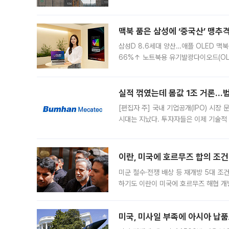
이낸싱(PF) 부담이 집중된 건축 부문의
경영
맥북 품은 삼성에 ‘중국산’ 맹추
삼성D 8.6세대 양산…애플 OLED 맥북
66%↑ 노트북용 유기발광다이오드(OL
운데 중국 BOE와 TCL CSOT도 생산
일 업계에 따르면 삼성
실적 꺾였는데 몸값 1조 거론…범
[편집자 주] 국내 기업공개(IPO) 시장
시대는 지났다. 투자자들은 이제 기술적
은 거시경제 불확실성 속에 실적과 성과
이란, 미국에 호르무즈 합의 조건 
미군 철수·전쟁 배상 등 재개방 5대 조건
하기도 이란이 미국에 호르무즈 해협 개
라며 조심스러운 반응을 보였다. 8일(
미국, 미사일 부족에 아시아 납