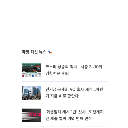
마켓 최신 뉴스
코스피 상승의 착시…시총 3~10위
영향력은 후퇴
연기금·공제회 VC 출자 재개…하반
기 자금 AI로 향한다
'회생절차 개시 1년' 왓챠…회생계획
안 제출 벌써 여덟 번째 연장