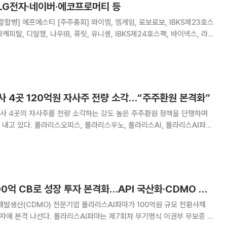
 LG전자·네이버·에코프로머티 등
할합병] 에프에스티 [주주총회] 와이엠, 엠게임, 로보로보, IBKS제23호스
국캐피탈, 디알젬, 나우IB, 퓨릿, 유니셈, IBKS제24호스팩, 바이넥스, 라이
너비스, 아이크래프트, 샌즈랩, 한국첨단소재, 부스타, 앱클론, 피델릭스,
니시스, 한양이엔
사 4곳 120억원 자사주 전량 소각…“주주환원 본격화”
사 4곳의 자사주를 전량 소각하는 강도 높은 주주환원 정책을 단행하며
 폴라리스AI, 폴라리스AI파마
인 자기주식 총 120억원 규모(장부가액 기준)를 상반기 내 전량 소각하기
다. 이번 조치는 단순한 주주환원을 넘
폴라리스AI파마, 100억 CB로 성장 투자 본격화…API 국산화·CDMO 확장 속도
탁개발생산(CDMO) 전문기업 폴라리스AI파마가 100억원 규모 전환사채
I파마는 제7회차 무기명식 이권부 무보증 사