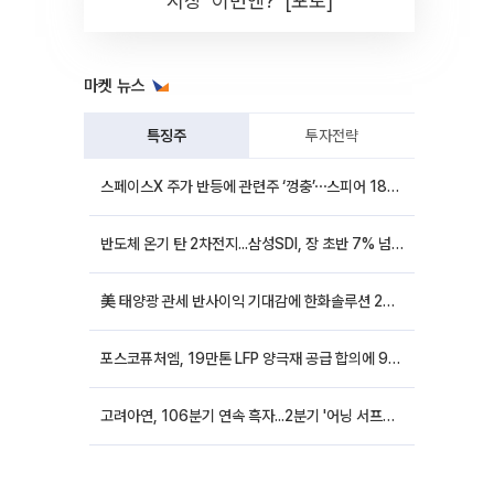
시장 '이번엔?' [포토]
마켓 뉴스
특징주
투자전략
스페이스X 주가 반등에 관련주 ‘껑충’⋯스피어 18%ㆍ에이치브이엠 12%↑
반도체 온기 탄 2차전지...삼성SDI, 장 초반 7% 넘게 껑충
美 태양광 관세 반사이익 기대감에 한화솔루션 20%대·OCI홀딩스 14%대 급등
포스코퓨처엠, 19만톤 LFP 양극재 공급 합의에 9%대 강세
고려아연, 106분기 연속 흑자...2분기 '어닝 서프라이즈'에 장 초반 12%대 강세