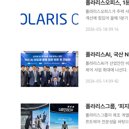
폴라리스오피스가 주력 사
개선에 힘입어 올해 1분기
는 기업간거래(B2B) 매
2026-05-18 09:16
폴라리스오피스는 올해 1분
폴라리스AI, 국산 
폴라리스AI가 산업안전 비
제어 사업 확대에 나선다.
업 현장 중심의 ‘피지컬 
2026-05-14 09:42
통해 로봇 분야까지 국산 
폴라리스그룹, ‘피지
폴라리스그룹이 제조 계열사를
프트웨어 전문성을 바탕으로
도입을 넘어 지능형 제조 혁신의 허브로