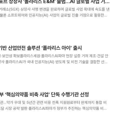
폴라리스그룹, 싱가포르 상장사 '폴라리스 E&M' 출범…AI 글로벌 사업 거점 확보
래소(SGX) 상장사 사명 변경을 완료하며 글로벌 사업 확대에 속도를 낸
 물론 소프트웨어와 인공지능(AI) 사업의 글로벌 진출 거점으로 활용한다
리스 E&M(Polaris E&M Li
 기반 산업안전 솔루션 ‘폴라리스 아이’ 출시
·보안성 확보폴라리스세원·폴라리스AI파마 현장 실증 거쳐 제조·건설 안
 중대재해 예방 시장 공략에 속도를 낸다. 비용 부담이 큰 기존 서버 방식
 도입해 제조·건설 업계의 안전 관리
부 ‘핵심의약품 비축 사업’ 단독 수행기관 선정
관…약가 우대 및 5년간 관련 비용 전폭 지원원료부터 완제까지 통합 비
I파마가 정부가 추진하는 핵심의약품 비축
로 낙점되며 국가 보건 안보의 공급망 주도권을 확보했다. 폴라리스AI