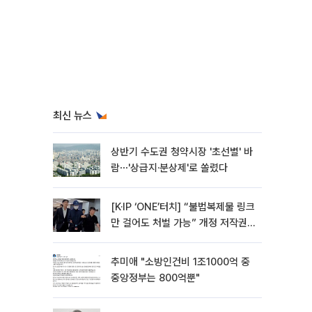
최신 뉴스
상반기 수도권 청약시장 '초선별' 바
람⋯'상급지·분상제'로 쏠렸다
[K·IP ‘ONE’터치] “불법복제물 링크
만 걸어도 처벌 가능” 개정 저작권
법 어떻게 바뀌었나
추미애 "소방인건비 1조1000억 중
중앙정부는 800억뿐"