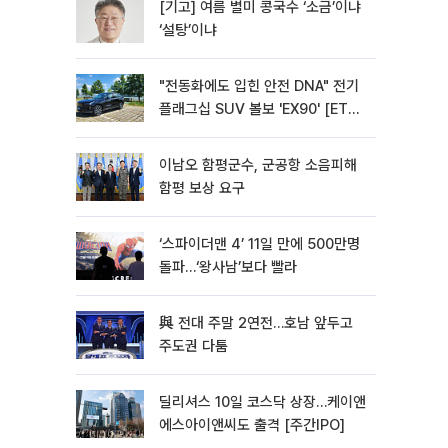
[기고] 여름 별미 콩국수 ‘소금’이냐
‘설탕’이냐
"전동화에도 입힌 안전 DNA" 전기
플래그십 SUV 볼보 'EX90' [ET의
모빌리티]
이남오 함평군수, 군공항 소음피해
함평 보상 요구
‘스파이더맨 4’ 11일 만에 500만명
돌파…‘왕사남’보다 빨라
與 전대 주말 2연전…호남 앞두고
주도권 다툼
딜리셔스 10일 코스닥 상장…케이앤
에스아이앤씨도 출격 [주간IPO]