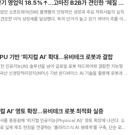
폴라리스오피스, 1분기 영업익 18.5%↑…고마진 B2B가 견인한 ‘체질 개선’
업인 소프트웨어(SW) 플랫폼의 안정적인 성장과 주요 자회사들의 실적
 견조한 이익 성장세를 달성했다. 특히 단가가 높고 장기 계약이 주를 이루
출 비중이 늘어나며 수익성 중심의 고마진 구조로의 전환을 가속하고 있다.
기 연결 기준 매출액 755억원, 영업이
NPU 기반 ‘피지컬 AI’ 확대…유비테크 로봇과 결합
전 인공지능(AI) 솔루션을 넘어 글로벌 로봇 하드웨어와 결합한 지능형
 국산 신경망처리장치(NPU) 기반 온디바이스 AI 기술을 활용해 로봇과 산
AI’ 시장 선점에 속도를 내는 모습이다. 회사는 유비테크 로보틱스와 협력을
AI 반도체 생태계를 확대한다는
컬 AI’ 영토 확장…유비테크 로봇 최적화 실증
 총동원해 ‘피지컬 인공지능(Physical AI)’ 영토 확장에 나선다. 소
 실제 제조 현장을 연결하는 ‘폴라리스식 AI 생태계’를 구축, 단순 로봇
 거듭난다는 포석이다. 폴라리스그룹은 글로벌 휴머노이드