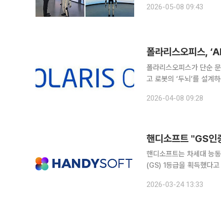
2026-05-08 09:43
로봇 선도기업 유비테크 
폴라리스오피스가 단순 문서
고 로봇의 ‘두뇌’를 설계하는 지
휴머노이드 로봇 선도기업인 
2026-04-08 09:28
너십을 체결하고, 산업 현
핸디소프트 "GS인
핸디소프트는 차세대 능동형
(GS) 1등급을 획득했다고 
증은 단순 기술 검증을 
2026-03-24 13:33
점에서 의미가 크다. GS