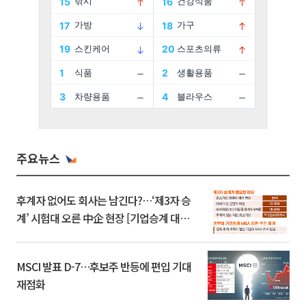
주요뉴스
후계자 없어도 회사는 남긴다?…‘제3자 승
계’ 시험대 오른 中企 현장 [기업승계 대전
환]
MSCI 발표 D-7…후보주 반등에 편입 기대
재점화