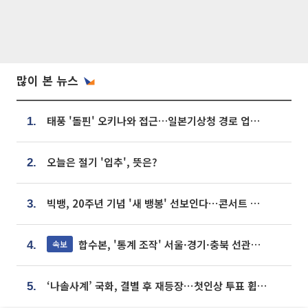
많이 본 뉴스
태풍 '돌핀' 오키나와 접근…일본기상청 경로 업데이트
1.
오늘은 절기 '입추', 뜻은?
2.
빅뱅, 20주년 기념 '새 뱅봉' 선보인다⋯콘서트 앞두고 팝업 개최
3.
합수본, '통계 조작' 서울·경기·충북 선관위 등 추가 압수수색
속보
4.
‘나솔사계’ 국화, 결별 후 재등장⋯첫인상 투표 휩쓸고 ‘인기녀’ 등극
5.