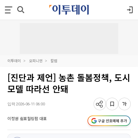
이투데이
오피니언
칼럼
[진단과 제언] 농촌 돌봄정책, 도시
모델 따라선 안돼
입력 2026-06-11 06:00
이정원 쉼표힐링팜 대표
구글 선호매체 추가