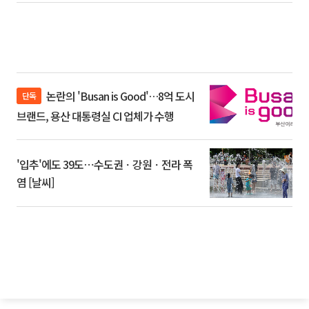
논란의 'Busan is Good'…8억 도시
단독
브랜드, 용산 대통령실 CI 업체가 수행
'입추'에도 39도⋯수도권ㆍ강원ㆍ전라 폭
염 [날씨]