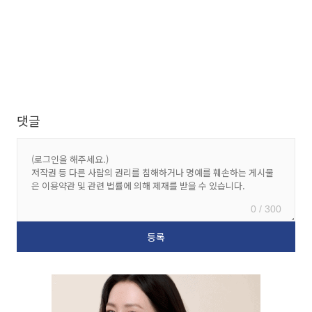
댓글
0 / 300