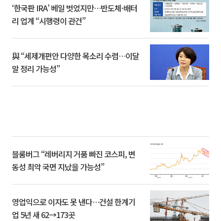
‘한국판 IRA’ 베일 벗었지만…반도체·배터
리 업계 “시행령이 관건”
與 “세제개편안 다양한 목소리 수렴…이달
말 정리 가능성”
블룸버그 “레버리지 거품 빠진 코스피, 변
동성 최악 국면 지났을 가능성”
영업익으로 이자도 못 낸다…건설 한계기
업 5년 새 62→173곳