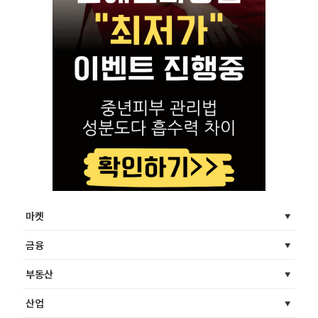
마켓
금융
부동산
산업