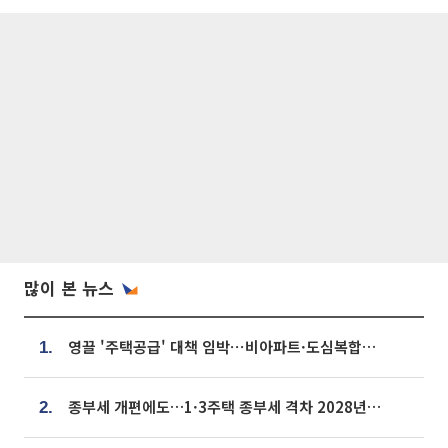
많이 본 뉴스
영끌 '주택공급' 대책 임박⋯비아파트·도심복합까지 총동원
1.
종부세 개편에도…1·3주택 종부세 격차 2028년부터 확대
2.