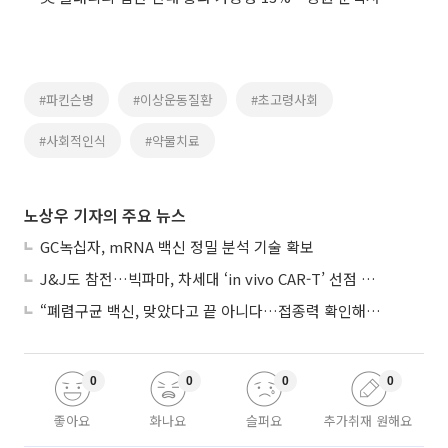
#파킨슨병
#이상운동질환
#초고령사회
#사회적인식
#약물치료
노상우 기자의 주요 뉴스
GC녹십자, mRNA 백신 정밀 분석 기술 확보
J&J도 참전…빅파마, 차세대 ‘in vivo CAR-T’ 선점 경쟁 본격화
“폐렴구균 백신, 맞았다고 끝 아니다…접종력 확인해야”
0
0
0
0
좋아요
화나요
슬퍼요
추가취재 원해요