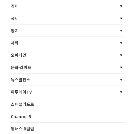
경제
국제
정치
사회
오피니언
문화·라이프
뉴스발전소
이투데이TV
스페셜리포트
Channel 5
위너스IR클럽