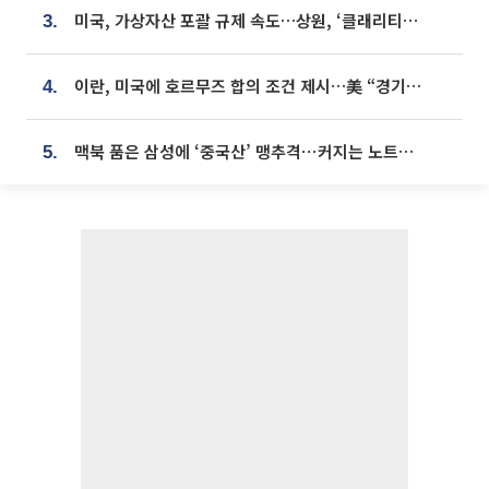
미국, 가상자산 포괄 규제 속도…상원, ‘클래리티법’ 9월 절차투표 추진
3.
이란, 미국에 호르무즈 합의 조건 제시…美 “경기 아직 안 끝나” [종합]
4.
맥북 품은 삼성에 ‘중국산’ 맹추격⋯커지는 노트북 OLED 시장
5.