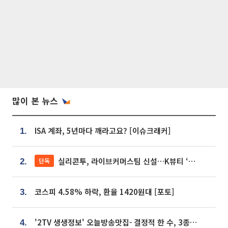
많이 본 뉴스
ISA 계좌, 5년마다 깨라고요? [이슈크래커]
1.
실리콘투, 라이브커머스팀 신설…K뷰티 ‘글로벌 판매망’ 확대[K뷰티 라방戰]
단독
2.
코스피 4.58% 하락, 환율 1420원대 [포토]
3.
'2TV 생생정보' 오늘방송맛집- 결정적 한 수, 3종 메밀면! 메밀 소바 맛집 '의○○○○'
4.