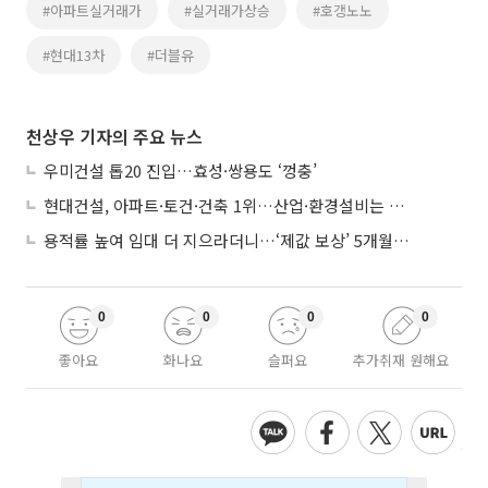
#아파트실거래가
#실거래가상승
#호갱노노
#현대13차
#더블유
천상우 기자의 주요 뉴스
우미건설 톱20 진입…효성·쌍용도 ‘껑충’
현대건설, 아파트·토건·건축 1위…산업·환경설비는 삼성E&A
용적률 높여 임대 더 지으라더니…‘제값 보상’ 5개월째 국회에 발목
0
0
0
0
좋아요
화나요
슬퍼요
추가취재 원해요