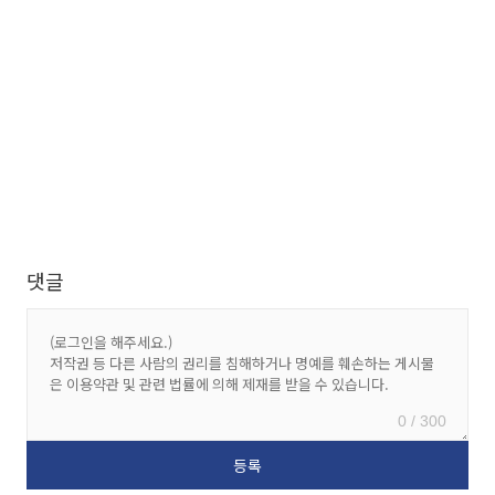
댓글
0 / 300