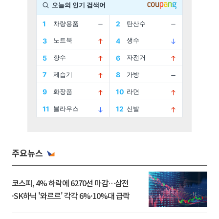
주요뉴스
코스피, 4% 하락에 6270선 마감…삼전
·SK하닉 '와르르' 각각 6%·10%대 급락