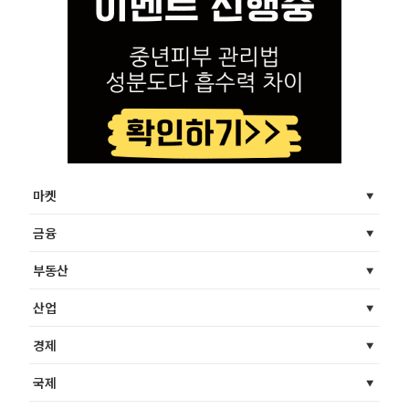
마켓
금융
부동산
산업
경제
국제