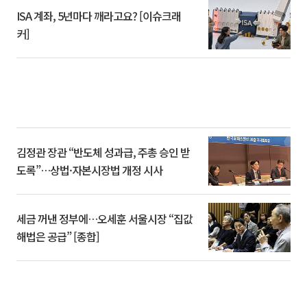
ISA 계좌, 5년마다 깨라고요? [이슈크래
커]
김정관 장관 “반도체 성과급, 주총 승인 받
도록”…상법·자본시장법 개정 시사
세금 꺼낸 정부에…오세훈 서울시장 “집값
해법은 공급” [종합]