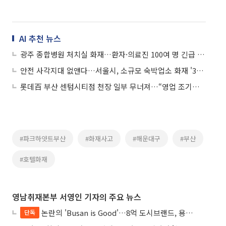
AI 추천 뉴스
광주 종합병원 처치실 화재…환자·의료진 100여 명 긴급 대피
안전 사각지대 없앤다…서울시, 소규모 숙박업소 화재 '3중 안전망' 가동
롯데百 부산 센텀시티점 천장 일부 무너져…“영업 조기종료·복구작업 중”
#파크하얏트부산
#화재사고
#해운대구
#부산
#호텔화재
영남취재본부 서영인 기자의 주요 뉴스
논란의 'Busan is Good'…8억 도시브랜드, 용산 대통령실 CI 업체가 수행
단독