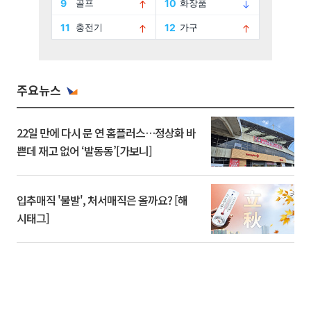
주요뉴스
22일 만에 다시 문 연 홈플러스…정상화 바
쁜데 재고 없어 ‘발동동’[가보니]
입추매직 '불발', 처서매직은 올까요? [해
시태그]