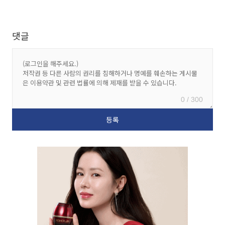
댓글
0 / 300