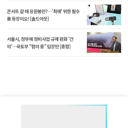
콘서트 갈 때 응원봉만?⋯'최애' 위한 필수
품 등장이오! [솔드아웃]
서울시, 정부에 정비사업 규제 완화 '건
의'⋯국토부 "협의 중" 입장만 [종합]