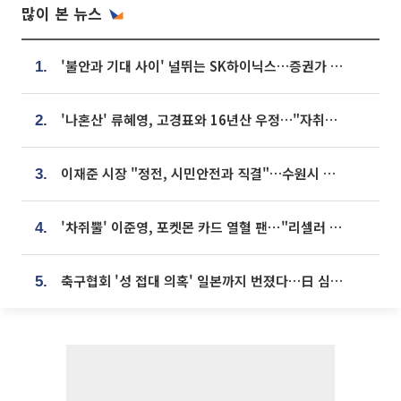
많이 본 뉴스
'불안과 기대 사이' 널뛰는 SK하이닉스…증권가 "HBM4·LTA 기반 펀터멘털 견고"
1.
'나혼산' 류혜영, 고경표와 16년산 우정…"자취방서 부모님과 마주쳐"
2.
이재준 시장 "정전, 시민안전과 직결"…수원시 비상대응체계 가동
3.
'차쥐뿔' 이준영, 포켓몬 카드 열혈 팬⋯"리셀러 처단할 것"
4.
축구협회 '성 접대 의혹' 일본까지 번졌다…日 심판 실명 공개
5.