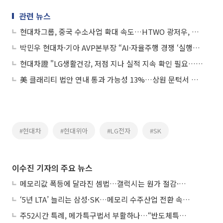
관련 뉴스
현대차그룹, 중국 수소사업 확대 속도…HTWO 광저우, 수소산업 포럼 참가
박민우 현대차·기아 AVP본부장 “AI·자율주행 경쟁 ‘실행력’이 좌우”
현대차證 "LG생활건강, 저점 지나 실적 지속 확인 필요…목표가 25만원↑"
美 클래리티 법안 연내 통과 가능성 13%…상원 문턱서 제동
#현대차
#현대위아
#LG전자
#SK
이수진 기자의 주요 뉴스
메모리값 폭등에 달라진 셈법…갤럭시는 원가 절감·아이폰은 서비스 확대
‘5년 LTA’ 늘리는 삼성·SK…메모리 수주산업 전환 속 다른 셈법
주52시간 특례, 메가특구법서 부활하나…“반도체특별법 담겨야”