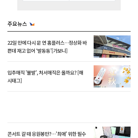
주요뉴스
22일 만에 다시 문 연 홈플러스…정상화 바
쁜데 재고 없어 ‘발동동’[가보니]
입추매직 '불발', 처서매직은 올까요? [해
시태그]
콘서트 갈 때 응원봉만?⋯'최애' 위한 필수