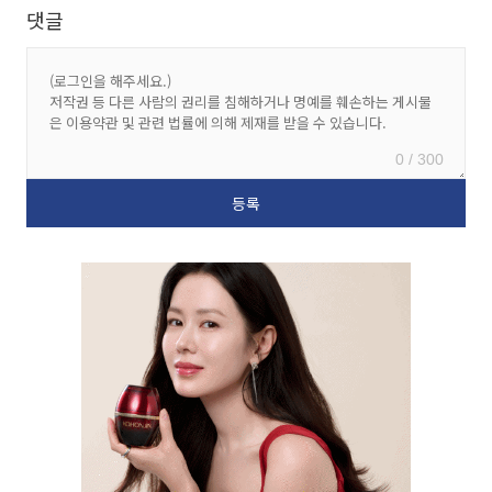
댓글
0 / 300