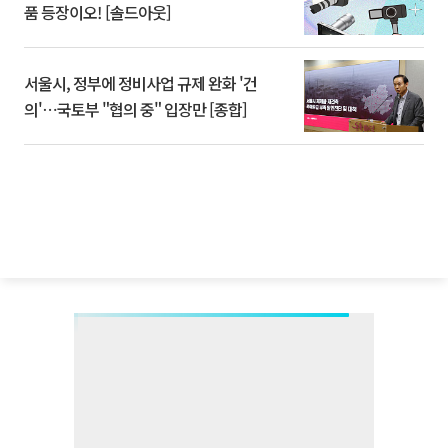
품 등장이오! [솔드아웃]
서울시, 정부에 정비사업 규제 완화 '건
의'⋯국토부 "협의 중" 입장만 [종합]