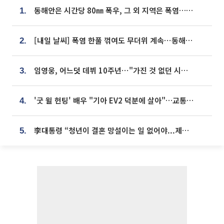
동해안은 시간당 80㎜ 폭우, 그 외 지역은 폭염…‘극과 극 날씨’
1.
[내일 날씨] 폭염 한풀 꺾여도 무더위 계속⋯동해안 이틀 연속 비
2.
임영웅, 어느덧 데뷔 10주년⋯"가진 것 없던 시절, 내 앞엔 20명의 팬뿐"
3.
'굿 윌 헌팅' 배우 "기아 EV2 덕분에 살아"…교통사고 후 안전성 극찬
4.
李대통령 “청년이 결혼 망설이는 일 없어야...제도상 불이익 조사”
5.