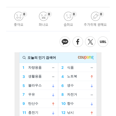
0
0
0
0
좋아요
화나요
슬퍼요
추가취재 원해요