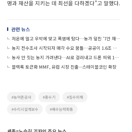
명과 재산을 지키는 데 최선을 다하겠다”고 말했다.
관련 뉴스
저온에 얼고 우박에 맞고 폭염에 탔다…농가 덮친 ‘7건 재해’ 정부 지원 확대
농지 전수조사 시작되자 매각 수요 꿈틀…공공이 1.6조 들여 사들인다
농사 안 짓는 농지 가려낸다…AI로 걸러내고 드론 띄워 195만㏊ 전수조사
블랙록 토큰화 MMF, 유럽 시장 진출∙∙∙스테이블코인 확장
#농어촌공사
#홍수기
#침수피해
#수리시설개보수
#배수능력확충
세종=노승길 기자의 주요 뉴스