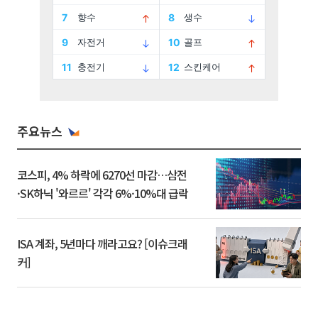
주요뉴스
코스피, 4% 하락에 6270선 마감…삼전
·SK하닉 '와르르' 각각 6%·10%대 급락
ISA 계좌, 5년마다 깨라고요? [이슈크래
커]