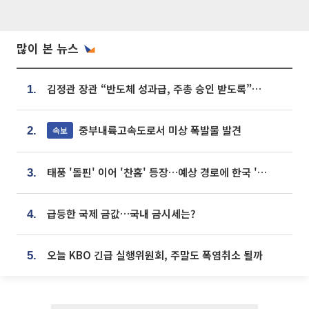
많이 본 뉴스
김정관 장관 “반도체 성과급, 주총 승인 받도록”…상법·자본시장법 개정 시사
1.
중부내륙고속도로서 미상 폭발물 발견
속보
2.
태풍 '돌핀' 이어 '찬홈' 등장…예상 경로에 한국 '한숨'
3.
급등한 국제 금값…국내 금시세는?
4.
오늘 KBO 긴급 실행위원회, 주말도 폭염취소 될까
5.