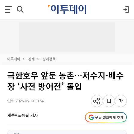
이투데이
경제
경제정책
극한호우 앞둔 농촌…저수지·배수
장 ‘사전 방어전’ 돌입
입력 2026-06-10 10:54
세종=노승길 기자
구글 선호매체 추가