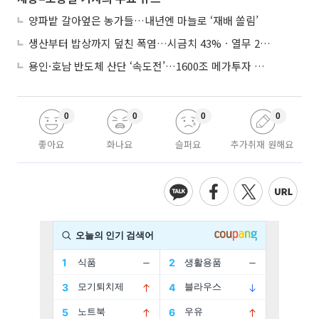
양파밭 갈아엎은 농가들…내년엔 마늘로 ‘재배 쏠림’
생산부터 밥상까지 덮친 폭염…시금치 43%ㆍ열무 28% 급등
용인·호남 반도체 산단 ‘속도전’…1600조 메가투자 이행 총력
0
0
0
0
좋아요
화나요
슬퍼요
추가취재 원해요