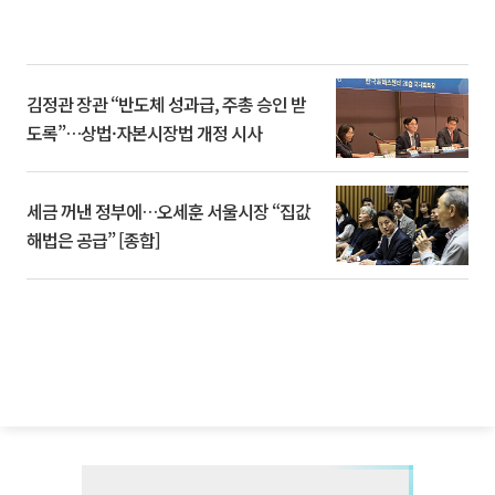
김정관 장관 “반도체 성과급, 주총 승인 받
도록”…상법·자본시장법 개정 시사
세금 꺼낸 정부에…오세훈 서울시장 “집값
해법은 공급” [종합]