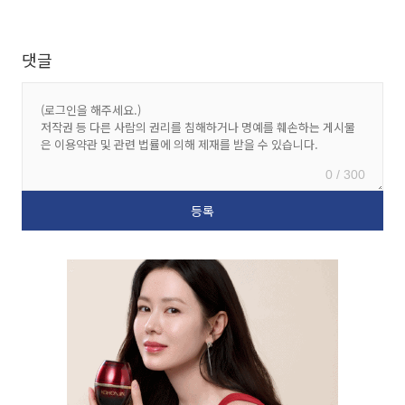
댓글
0 / 300