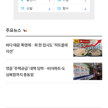
주요뉴스
바다 태운 폭염에…회 한 접시도 ‘히트플레
이션’
영끌 '주택공급' 대책 임박⋯비아파트·도
심복합까지 총동원