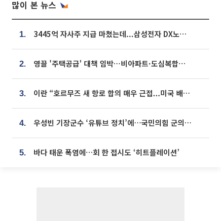
많이 본 뉴스
3445억 자사주 지급 마쳤는데...삼성전자 DX노조, 뒤늦은 '떼쓰기 집회'
1.
영끌 '주택공급' 대책 임박⋯비아파트·도심복합까지 총동원
2.
이란 “호르무즈 새 항로 합의 매우 근접...미국 배상 먼저”
3.
우성빈 기장군수 ‘유튜브 정치’에…국민의힘 군의원들 집단 반발
4.
바다 태운 폭염에…회 한 접시도 ‘히트플레이션’
5.