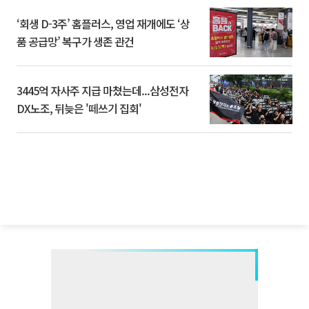
‘회생 D-3주’ 홈플러스, 영업 재개에도 ‘상
품 공급망’ 복구가 생존 관건
3445억 자사주 지급 마쳤는데...삼성전자
DX노조, 뒤늦은 '떼쓰기 집회'