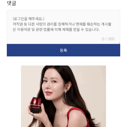
댓글
0 / 300