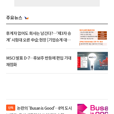
주요뉴스
후계자 없어도 회사는 남긴다?…‘제3자 승
계’ 시험대 오른 中企 현장 [기업승계 대전
환]
MSCI 발표 D-7…후보주 반등에 편입 기대
재점화
논란의 'Busan is Good'…8억 도시
단독