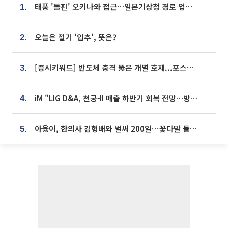
태풍 '돌핀' 오키나와 접근…일본기상청 경로 업데이트
1.
오늘은 절기 '입추', 뜻은?
2.
[증시키워드] 반도체 충격 뚫은 개별 호재...포스코퓨처엠·에코프로·한화솔루션 '눈길'
3.
iM "LIG D&A, 천궁-II 매출 하반기 회복 전망…방산 톱픽 유지"
4.
아옳이, 한의사 김형배와 벌써 200일⋯꽃다발 들고 "프러포즈 아냐"
5.