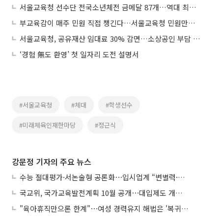
서울교육청 선수단 전국소년체전 금메달 87개…역대 최고 성적
부교육감이 매주 민원 직접 챙긴다…서울교육청 민원만족도 4.9점 상승
서울교육청, 공유재산 임대료 30% 감면…소상공인 부담 낮춘다
‘경험 無도 환영’ 첫 일자리 도전 설명서
#서울교육청
#체대
#학생선수
#미래체육인재한마당
#정근식
강문정 기자의 주요 뉴스
수능 절대평가·서논술형 공론화⋯입시업계 “변별력·사교육 대책 먼저”
국교위, 국가교육발전계획 10월 공개⋯대입제도 개편 공론화 추진
"육아휴직만으론 한계"⋯여성 경력유지 해법은 '복귀 후 유연근무’