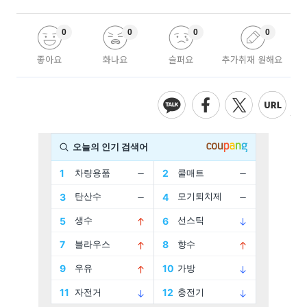
0
0
0
0
좋아요
화나요
슬퍼요
추가취재 원해요