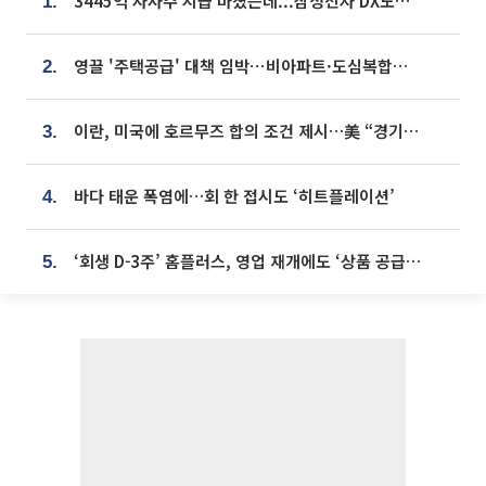
3445억 자사주 지급 마쳤는데...삼성전자 DX노조, 뒤늦은 '떼쓰기 집회'
1.
영끌 '주택공급' 대책 임박⋯비아파트·도심복합까지 총동원
2.
이란, 미국에 호르무즈 합의 조건 제시…美 “경기 아직 안 끝나” [종합]
3.
바다 태운 폭염에…회 한 접시도 ‘히트플레이션’
4.
‘회생 D-3주’ 홈플러스, 영업 재개에도 ‘상품 공급망’ 복구가 생존 관건
5.