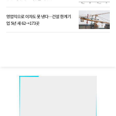
영업익으로 이자도 못 낸다…건설 한계기
업 5년 새 62→173곳