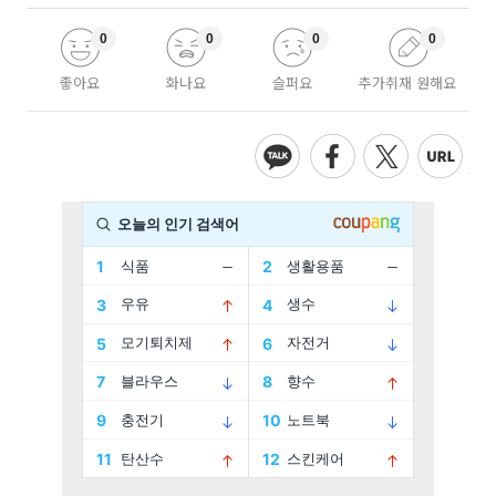
0
0
0
0
좋아요
화나요
슬퍼요
추가취재 원해요