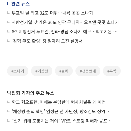
관련 뉴스
투표일 낮 최고 32도 더위…내륙 곳곳 소나기
지방선거일 낮 기온 30도 안팎 무더위…오후엔 곳곳 소나기
6·3 지방선거 투표일, 전라·경남 소나기 예보…최고기온 33도 '더위'
‘경험 無도 환영’ 첫 일자리 도전 설명서
#소나기
#기상청
#날씨
#천둥번개
#우박
박진희 기자의 주요 뉴스
학교 혐오표현, 피해는 분명한데 형사처벌은 왜 어려울까?
‘채상병 순직 책임’ 임성근 전 사단장, 항소심도 징역 3년
“살기 위해 도망치는 거야” VR로 스토킹 피해자 공포 마주한 수형자들