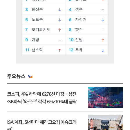
주요뉴스
코스피, 4% 하락에 6270선 마감…삼전
·SK하닉 '와르르' 각각 6%·10%대 급락
ISA 계좌, 5년마다 깨라고요? [이슈크래
커]