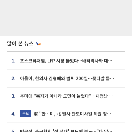
많이 본 뉴스
포스코퓨처엠, LFP 시장 뚫었다…배터리사와 대규모 장기 공급 합의
1.
아옳이, 한의사 김형배와 벌써 200일⋯꽃다발 들고 "프러포즈 아냐"
2.
추미애 "복지가 아니라 도민이 늘었다"…재정난 책임론 정면돌파
3.
軍 "한ㆍ미, 北 발사 탄도미사일 제원 정밀분석 중"
속보
4.
박문성, 축구협회 '성 접대' 보도에 분노…"다 말아먹으려고 작정했나"
5.