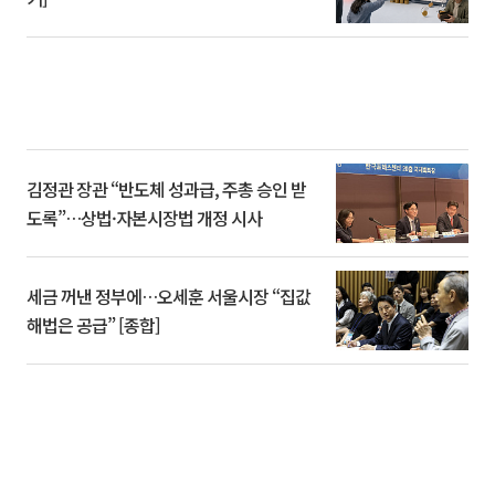
김정관 장관 “반도체 성과급, 주총 승인 받
도록”…상법·자본시장법 개정 시사
세금 꺼낸 정부에…오세훈 서울시장 “집값
해법은 공급” [종합]