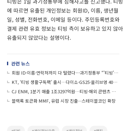
티빙은 1일 과기정통부에 침해사고를 신고했다. 티빙
에 따르면 유출된 개인정보는 회원ID, 이름, 생년월
일, 성별, 전화번호, 이메일 등이다. 주민등록번호와
결제 관련 유효 정보는 티빙 측이 보유하고 있지 않아
유출되지 않았다는 설명이다.
관련 뉴스
회원 ID·이름·연락처까지 다 털렸다⋯과기정통부 “'티빙' 개인정보 유출 조사 착수”
KT, ‘티빙 생활구독팩’ 출시…다이소·GS25·올리브영 4000원 혜택
CJ ENM, 1분기 매출 1조3297억원…티빙·해외 콘텐츠 판매 성장세
블랙록 토큰화 MMF, 유럽 시장 진출∙∙∙스테이블코인 확장
#티빙
#개인정보유출
#개인정보
#해킹