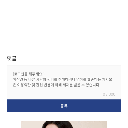
댓글
0 / 300