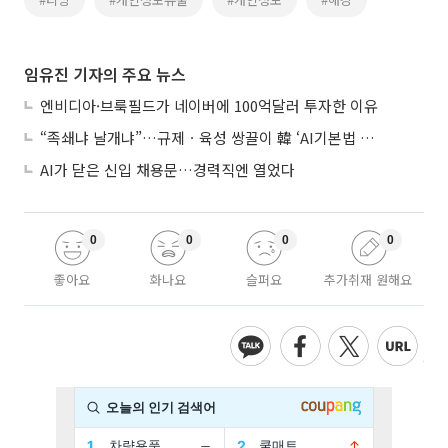
임유진 기자의 주요 뉴스
엔비디아·브룩필드가 네이버에 100억달러 투자한 이유
“족쇄냐 날개냐”…규제ㆍ육성 쌍끌이 韓 ‘AI기본법 개정안’ 오늘 시행
AI가 닫은 신입 채용문…경력직엔 열었다
0
0
0
0
좋아요
화나요
슬퍼요
추가취재 원해요