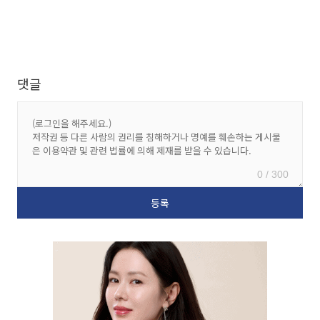
댓글
0 / 300