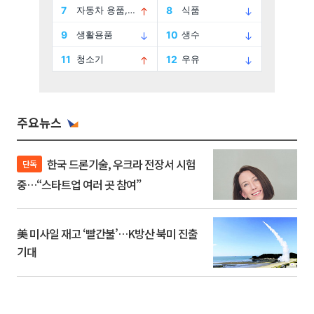
주요뉴스
한국 드론기술, 우크라 전장서 시험
단독
중…“스타트업 여러 곳 참여”
美 미사일 재고 ‘빨간불’…K방산 북미 진출
기대