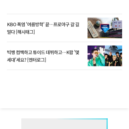
KBO 폭염 '여름방학' 끝…프로야구 갈 길
멀다 [해시태그]
빅뱅 컴백하고 튜이드 데뷔하고⋯K팝 '몇
세대'세요? [엔터로그]