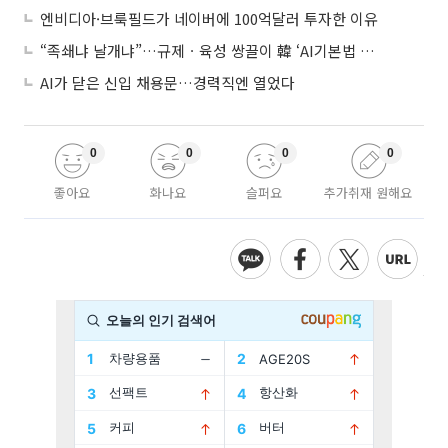
엔비디아·브룩필드가 네이버에 100억달러 투자한 이유
“족쇄냐 날개냐”…규제ㆍ육성 쌍끌이 韓 ‘AI기본법 개정안’ 오늘 시행
AI가 닫은 신입 채용문…경력직엔 열었다
0
0
0
0
좋아요
화나요
슬퍼요
추가취재 원해요