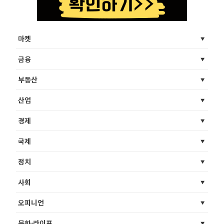
마켓
금융
부동산
산업
경제
국제
정치
사회
오피니언
문화·라이프