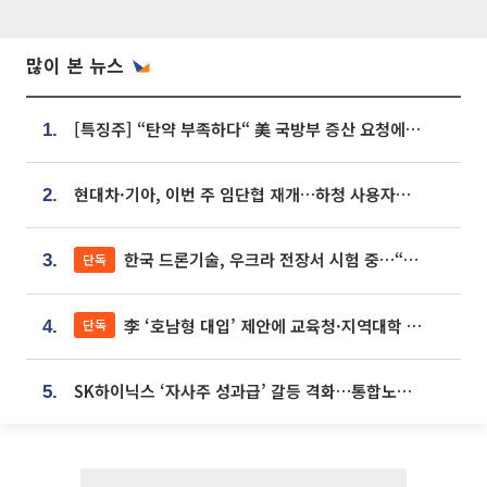
많이 본 뉴스
[특징주] “탄약 부족하다“ 美 국방부 증산 요청에⋯국내 방산주 급등세
1.
현대차·기아, 이번 주 임단협 재개…하청 사용자성 재심도 ‘변수’
2.
한국 드론기술, 우크라 전장서 시험 중…“스타트업 여러 곳 참여”
단독
3.
李 ‘호남형 대입’ 제안에 교육청·지역대학 서·논술형 입시 연계 '착수'
단독
4.
SK하이닉스 ‘자사주 성과급’ 갈등 격화…통합노조 출범 움직임
5.