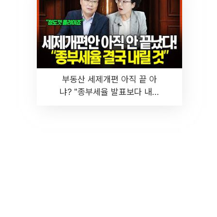
부동산 세제개편 아직 끝 아
냐? "종부세율 발표보다 내릴
것" 장기거주·양도세 전망 I 집
땅지성 I 김인만, 진미윤