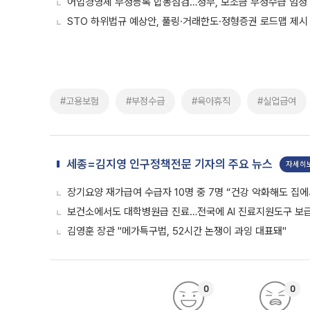
어업경영체 부정등록 합동점검…정부, 보조금 부정수급 엄정
STO 하위법규 예상안, 풀링·거래한도·정형증권 로드맵 제시
#고용보험
#부정수급
#육아휴직
#실업급여
세종=김지영 인구정책전문 기자의 주요 뉴스
자세히
장기요양 재가급여 수급자 10명 중 7명 “건강 악화해도 집에
보건소에서도 대학병원급 진료…전국에 AI 진료지원도구 보
김영훈 장관 "메가특구법, 52시간 논쟁이 과잉 대표돼"
0
0