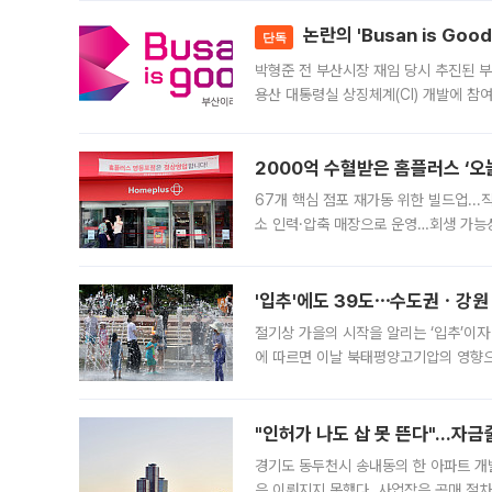
논란의 'Busan is Go
단독
박형준 전 부산시장 재임 당시 추진된 부산
용산 대통령실 상징체계(CI) 개발에 참
도시브랜드 사업이 공개 이후 시민 공감
2000억 수혈받은 홈플러스 ‘오늘
67개 핵심 점포 재가동 위한 빌드업..
소 인력·압축 매장으로 운영…회생 가능성
영업을 시작한다. 핵심 점포 67개에는 
'입추'에도 39도⋯수도권ㆍ강원
절기상 가을의 시작을 알리는 ‘입추’이자
에 따르면 이날 북태평양고기압의 영향으
도, 낮 최고기온은 31~39도로, 전국
"인허가 나도 삽 못 뜬다"…자금
경기도 동두천시 송내동의 한 아파트 개
은 이뤄지지 못했다. 사업장은 공매 절차