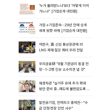
‘누가 물려받느냐’보다 ‘어떻게 이어
가느냐” [기업승계 대전환]
가업→기업존속⋯29년 만에 승계
세제 방향 바꿔 [기업승계 대전환]
여한구, 英 신임 통상장관에 러
LNG 제재·철강 쿼터 우려 전달
우리금융硏 "8월 기준금리 동결 전
망⋯1~2명 인상 소수의견 낼 것"
재경차관 "실거주 유예 추가 확대
방안 준비 중...매도에 불편없도록 노
력"
발전공기업, 전력피크 총력전⋯"수
급 안정·현장 안전 사수"