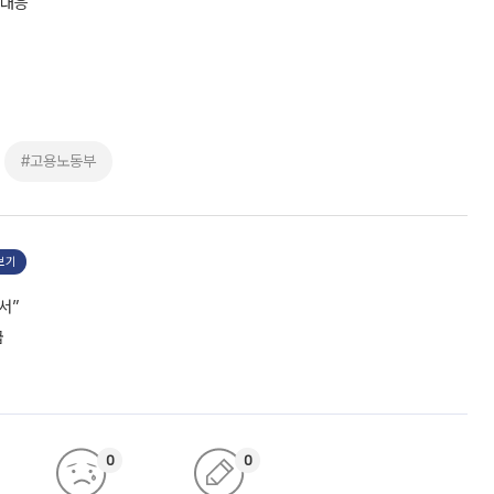
 대응
#고용노동부
보기
서”
급
0
0