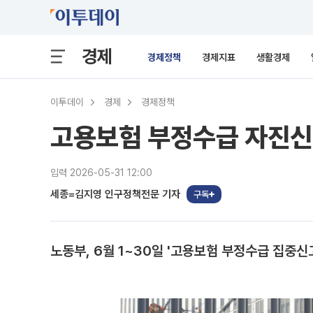
경제
경제정책
경제지표
생활경제
이투데이
경제
경제정책
고용보험 부정수급 자진신
입력 2026-05-31 12:00
세종=김지영 인구정책전문 기자
구독
노동부, 6월 1~30일 '고용보험 부정수급 집중신