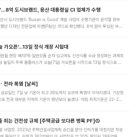
od'…8억 도시브랜드, 용산 대통령실 CI 업체가 수행
시 도시브랜드 ‘Busan is Good’ 개발 사업의 수행기관이 윤석열 정부
여했던 디자인 전문업체 피앤(P&)인 것으로 확인됐다. 8억 원이 투입된 부산
 부족과 디자인 정체성 논란에 휩싸였던 만큼, 사업 선정 과정과 결과물에
 가오픈’...13일 정식 개장 시험대
.직원들 현장 배치PB·일반상품 순차 입고에도 신선식품 수급 정상화는 과제최
 높일지 주목 홈플러스가 오늘(7일) 가오픈을 시작으로 13일 정식으로 재
직원들이 현장 배치되고, PB 상품과 함께 일반 상품 납품도 순차적으로 진행
ㆍ전라 폭염 [날씨]
 금요일인 7일 낮 기온이 최고 39도까지 오르며 폭염이 이어지겠다. 기상청
로 전국 대부분 지역의 기온이 평년보다 높겠다. 아침 최저기온은 22~27
 대부분 지역에 폭염특보가 발효된 가운데 최고체감온도는 35도 안팎까지 올라
줄 죄는 건전성 규제 [주택공급 또다른 병목 PF]①
발 사업장. 2023년 주택건설사업계획 승인을 받아 인허가를 마쳤지만 착공
에 들어갔고, 감정가 362억원인 이 사업장은 약 20% 할인된 288억원에