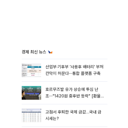
경제 최신 뉴스
산업부·기후부 '사용후 배터리' 부처
칸막이 허문다⋯통합 플랫폼 구축
호르무즈발 유가 상승에 투심 난
조⋯"1420원 중후반 등락" [환율전
망]
고점서 후퇴한 국제 금값…국내 금
시세는?