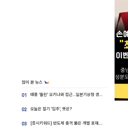
많이 본 뉴스
태풍 '돌핀' 오키나와 접근…일본기상청 경로 업데이트
01
오늘은 절기 '입추', 뜻은?
02
[증시키워드] 반도체 충격 뚫은 개별 호재...포스코퓨처엠·에코프로·한화솔루션 '눈길'
03