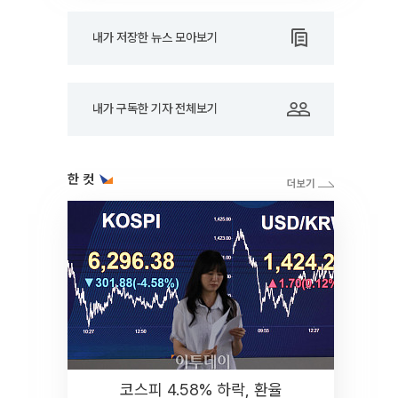
내가 저장한 뉴스 모아보기
내가 구독한 기자 전체보기
한 컷
코스피 4.58% 하락, 환율