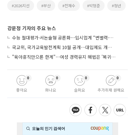
#2026지선
#부산
#전재수
#박형준
#청년
강문정 기자의 주요 뉴스
수능 절대평가·서논술형 공론화⋯입시업계 “변별력·사교육 대책 먼저”
국교위, 국가교육발전계획 10월 공개⋯대입제도 개편 공론화 추진
"육아휴직만으론 한계"⋯여성 경력유지 해법은 '복귀 후 유연근무’
0
0
0
0
좋아요
화나요
슬퍼요
추가취재 원해요