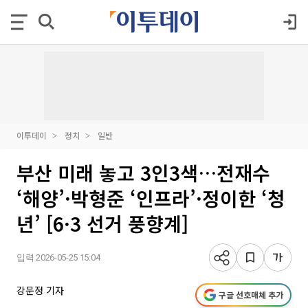
이투데이
정치
일반
부산 미래 놓고 3인3색…전재수
‘해양’·박형준 ‘인프라’·정이한 ‘청
년’ [6·3 선거 풍향계]
입력 2026-05-25 15:04
강문정 기자
구글 선호매체 추가