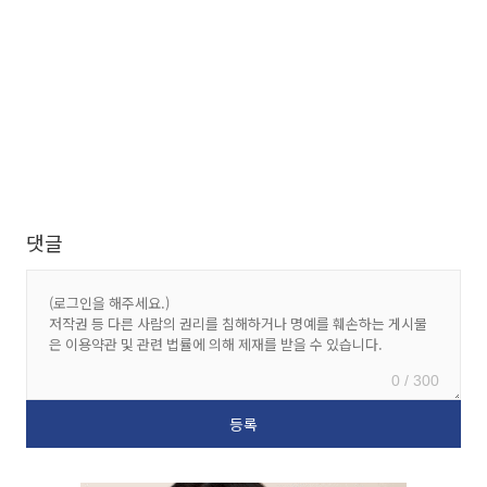
댓글
0 / 300