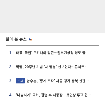
많이 본 뉴스
태풍 '돌핀' 오키나와 접근…일본기상청 경로 업데이트
1.
빅뱅, 20주년 기념 '새 뱅봉' 선보인다⋯콘서트 앞두고 팝업 개최
2.
합수본, '통계 조작' 서울·경기·충북 선관위 등 추가 압수수색
속보
3.
‘나솔사계’ 국화, 결별 후 재등장⋯첫인상 투표 휩쓸고 ‘인기녀’ 등극
4.