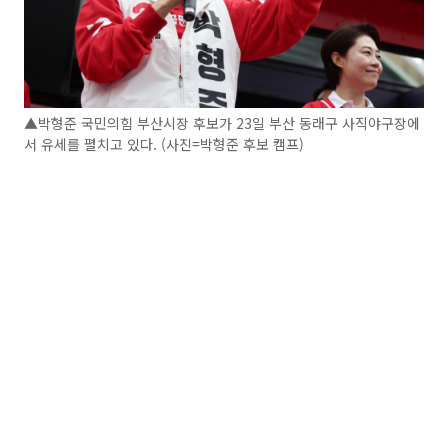
▲박형준 국민의힘 부산시장 후보가 23일 부산 동래구 사직야구장에
서 유세를 펼치고 있다. (사진=박형준 후보 캠프)