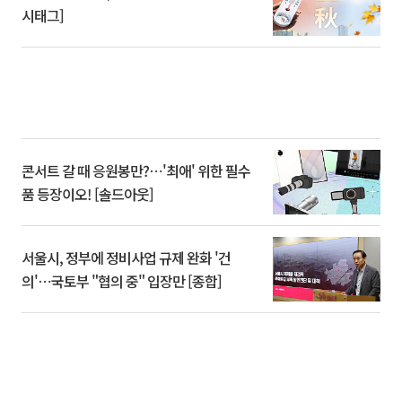
시태그]
콘서트 갈 때 응원봉만?⋯'최애' 위한 필수
품 등장이오! [솔드아웃]
서울시, 정부에 정비사업 규제 완화 '건
의'⋯국토부 "협의 중" 입장만 [종합]