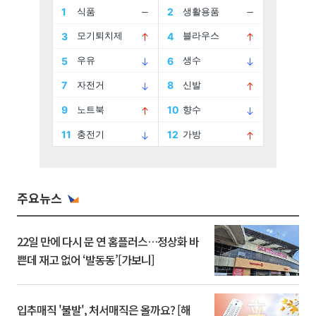
주요뉴스
22일 만에 다시 문 연 홈플러스…정상화 바
쁜데 재고 없어 ‘발동동’[가보니]
입추매직 '불발', 처서매직은 올까요? [해