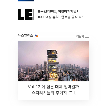
블루엘리펀트, 어펄마캐피탈서
1000억원 유치…글로벌 공략 속도
뉴스발전소
Vol. 12 이 집은 대체 얼마일까
: 슈퍼리치들의 주거지 [THE
RARE]