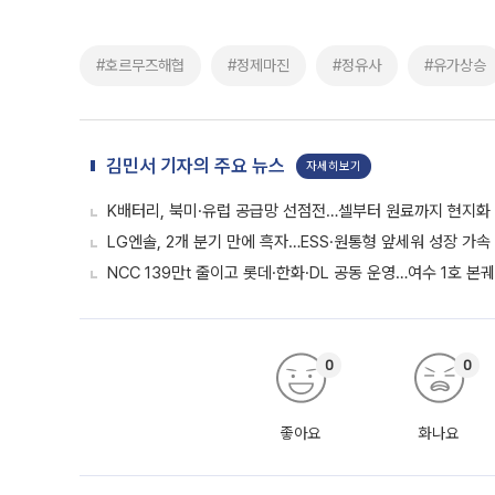
#호르무즈해협
#정제마진
#정유사
#유가상승
김민서 기자의 주요 뉴스
자세히보기
K배터리, 북미·유럽 공급망 선점전…셀부터 원료까지 현지화
LG엔솔, 2개 분기 만에 흑자…ESS·원통형 앞세워 성장 가속 
NCC 139만t 줄이고 롯데·한화·DL 공동 운영…여수 1호 본
0
0
좋아요
화나요