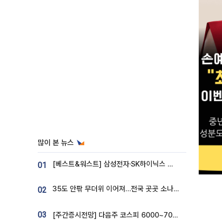
많이 본 뉴스
[베스트&워스트] 삼성전자·SK하이닉스 밀린 한 주…상상인증권은 85% 급등
01
35도 안팎 무더위 이어져…전국 곳곳 소나기 [오늘 날씨]
02
03
[주간증시전망] 다음주 코스피 6000~7000⋯“外人 수급은 정책이 변수”