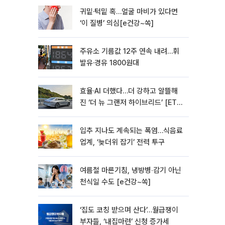
귀밑·턱밑 혹…얼굴 마비가 있다면
‘이 질병’ 의심[e건강~쏙]
주유소 기름값 12주 연속 내려…휘
발유·경유 1800원대
효율·AI 더했다…더 강하고 알뜰해
진 ‘더 뉴 그랜저 하이브리드’ [ET의
모빌리티]
입추 지나도 계속되는 폭염…식음료
업계, ‘늦더위 잡기’ 전력 투구
여름철 마른기침, 냉방병‧감기 아닌
천식일 수도 [e건강~쏙]
‘집도 코칭 받으며 산다’…월급쟁이
부자들, ‘내집마련’ 신청 증가세