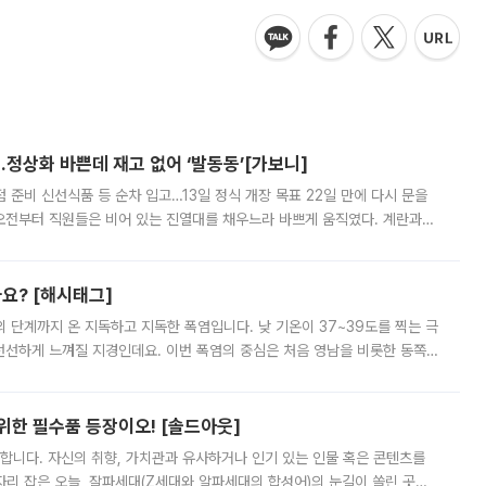
…정상화 바쁜데 재고 없어 ‘발동동’[가보니]
준비 신선식품 등 순차 입고…13일 정식 개장 목표 22일 만에 다시 문을
오전부터 직원들은 비어 있는 진열대를 채우느라 바쁘게 움직였다. 계란과
리를 잡기 시작했지만, 매장 곳곳엔 여전히 텅 빈 매대가 먼저 눈에 들어왔
까요? [해시태그]
’의 단계까지 온 지독하고 지독한 폭염입니다. 낮 기온이 37~39도를 찍는 극
 선선하게 느껴질 지경인데요. 이번 폭염의 중심은 처음 영남을 비롯한 동쪽
 북서풍이 산맥을 넘어 영남 쪽으로 내려오면서 뜨겁고 건조해졌는데요.
 위한 필수품 등장이오! [솔드아웃]
합니다. 자신의 취향, 가치관과 유사하거나 인기 있는 인물 혹은 콘텐츠를
'가 자리 잡은 오늘, 잘파세대(Z세대와 알파세대의 합성어)의 눈길이 쏠린 곳은