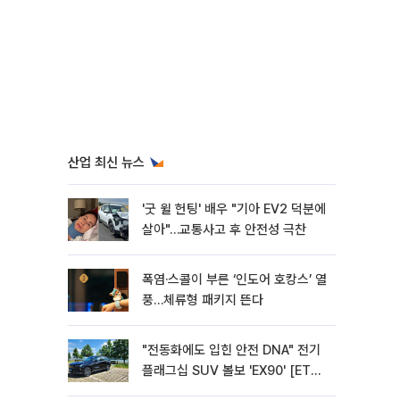
산업 최신 뉴스
'굿 윌 헌팅' 배우 "기아 EV2 덕분에
살아"…교통사고 후 안전성 극찬
폭염·스콜이 부른 ‘인도어 호캉스’ 열
풍…체류형 패키지 뜬다
"전동화에도 입힌 안전 DNA" 전기
플래그십 SUV 볼보 'EX90' [ET의
모빌리티]