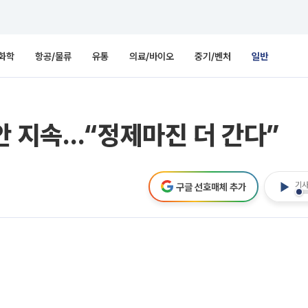
화학
항공/물류
유통
의료/바이오
중기/벤처
일반
안 지속…“정제마진 더 간다”
기사
구글 선호매체 추가