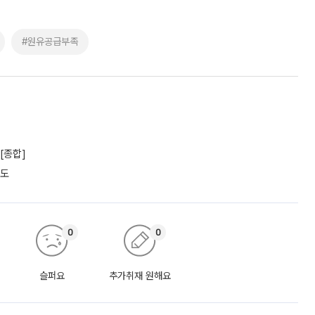
#원유공급부족
[종합]
궤도
0
0
슬퍼요
추가취재 원해요