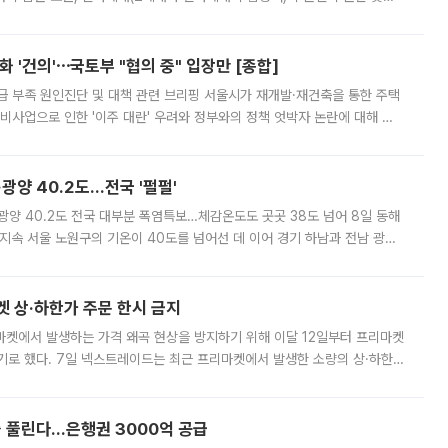
리는 공연장. 응원봉만큼이나 눈에 띄는 게 있습니다. 공연이 시작되기
 '건의'⋯국토부 "협의 중" 입장만 [종합]
급 부족 원인진단 및 대책 관련 브리핑 서울시가 재개발·재건축을 통한 주택
비사업으로 인한 '이주 대란' 우려와 정부와의 정책 엇박자 논란에 대해 정
실장은 2031년까지 31만 가구 착공 목표에 차질이 없다는 입장이나,
·광양 40.2도…전국 '펄펄'
·광양 40.2도 전국 대부분 폭염특보…체감온도도 곳곳 38도 넘어 8일 동해
지속 서울 노원구의 기온이 40도를 넘어선 데 이어 경기 하남과 전남 광양
. 전국 대부분 지역에 폭염특보가 내려진 가운데 곳곳에서 39~40도 안팎
켓 상·하한가 주문 한시 금지
마켓에서 발생하는 가격 왜곡 현상을 방지하기 위해 이달 12일부터 프리마켓
기로 했다. 7일 넥스트레이드는 최근 프리마켓에서 발생한 소량의 상·하한
, 주문 오류로 인한 가격 급등락을 최소화하기 위한 비상 대응방안을 발표
 풀린다…은행권 3000억 공급