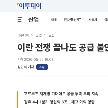
산업
재계
전자/통신/IT
자동차
중
이투데이
산업
일반
이란 전쟁 끝나도 공급 불
입력 2026-05-25 16:08
김민서 기자
구독
호르무즈 재개방 기대에도 공급 부족 우려 지속
정유 4사 1분기 영업익 6조…재고 이익 영향