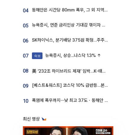
동해안은 시간당 80㎜ 폭우, 그 외 지역은 폭염…‘극과 극 날씨’
04
뉴욕증시, 연준 금리인상 기대감 꺾이자 상승...S&P500 사상 최고치 [종합]
05
SK하이닉스, 분기배당 375원 확정…주주환원책 9월로 앞당겨 발표
06
뉴욕증시, 상승...나스닥 1.3% ↑
07
속보
08
美 ‘232조 하이브리드 제재’ 임박…K-태양광, 불확실성 털고 날개 다나
[베스트&워스트] 코스닥 10% 급반등…본느, 최대주주 변경 기대에 270% 폭등
09
폭염에 폭우까지⋯낮 최고 37도ㆍ동해안 강한 비 [날씨]
10
최신 영상