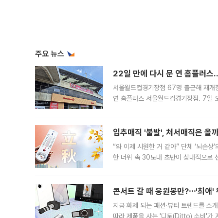
주요 뉴스
22일 만에 다시 문 연 홈플러스
서울월드컵경기장점 67명 출근해 재개점 
연 홈플러스 서울월드컵경기장점. 7일 
우유, 과일 같은 신선식품이 차근차근 자
입추매직 '불발', 처서매직은 올
“와 이제 시원한 거 같아” 단체 ‘뇌손상
한 더위 속 30도대 초반이 상대적으로
지역에 있었습니다. 7월 말에는 서풍과
콘서트 갈 때 응원봉만?⋯'최애'
지금 화제 되는 패션·뷰티 트렌드를 소개
따라 제품을 사는 '디토(Ditto) 소비