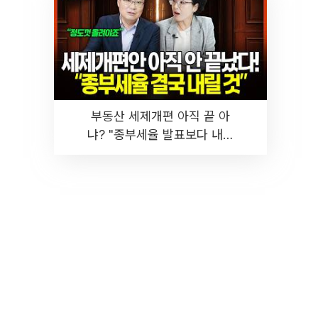
부동산 세제개편 아직 끝 아
냐? "종부세율 발표보다 내릴
것" 장기거주·양도세 전망 I 집
땅지성 I 김인만, 진미윤