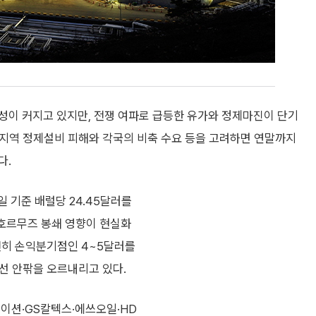
성이 커지고 있지만, 전쟁 여파로 급등한 유가와 정제마진이 단기
동 지역 정제설비 피해와 각국의 비축 수요 등을 고려하면 연말까지
다.
 기준 배럴당 24.45달러를
 호르무즈 봉쇄 영향이 현실화
여전히 손익분기점인 4~5달러를
 선 안팎을 오르내리고 있다.
이션·GS칼텍스·에쓰오일·HD