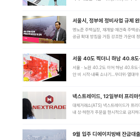
어디일까요? 아이돌 콘서트 시작을 기다
서울시, 정부에 정비사업 규제 완화
명노준 주택실장, 재개발·재건축 주택공
공급 확대 방침을 거듭 강조한 가운데 정
면 반박하고 나섰다. 명노준 서울시 주택
서울 40도 찍더니 하남 40.8도
서울ㆍ노원 40.2도 이어 하남 40.8도
안 비 시작·내륙 소나기…무더위·열대야 
에서도 40도를 웃도는 기온이 관측됐다
의 극심한
넥스트레이드, 12일부터 프리마
대체거래소(ATS) 넥스트레이드가 프리
내 상·하한가 주문을 한시적으로 금지하
가 체결 사례와 관련해 설명자료를 내고
9월 입주 디에이치방배 잔금대출