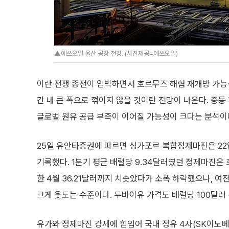
▲에쓰오일 울산 공장 전경. (사진제공=에쓰오일)
이란 전쟁 종전이 임박하면서 호르무즈 해협 재개방 가능
간 내 큰 폭으로 꺾이지 않을 것이란 전망이 나온다. 중
글로벌 원유 공급 부족이 이어질 가능성이 크다는 분석이
25일 유안타증권에 따르면 싱가포르 복합정제마진은 22일
기록했다. 1분기 평균 배럴당 9.34달러였던 정제마진은
한 4월 36.21달러까지 치솟았다가 소폭 하락했으나, 
크게 웃도는 수준이다. 두바이유 가격도 배럴당 100달러
유가와 정제마진 강세에 힘입어 국내 정유 4사(SK이노베