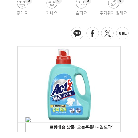
0
0
0
0
좋아요
화나요
슬퍼요
추가취재 원해요