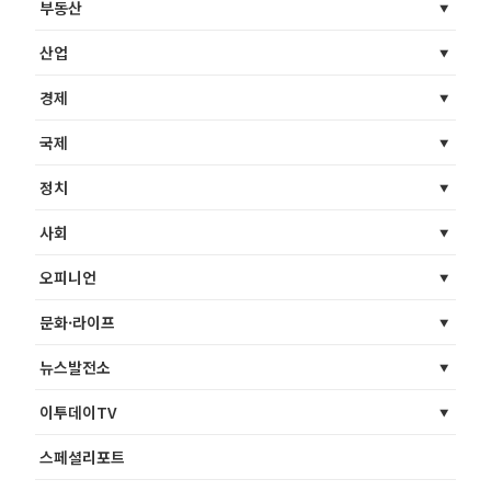
부동산
산업
경제
국제
정치
사회
오피니언
문화·라이프
뉴스발전소
이투데이TV
스페셜리포트