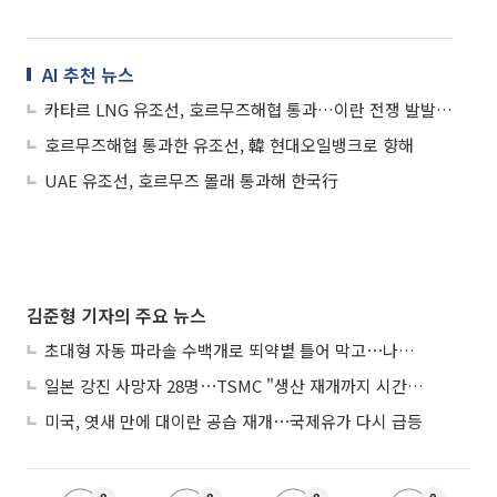
AI 추천 뉴스
카타르 LNG 유조선, 호르무즈해협 통과…이란 전쟁 발발 후 첫 수출
호르무즈해협 통과한 유조선, 韓 현대오일뱅크로 향해
UAE 유조선, 호르무즈 몰래 통과해 한국行
김준형 기자의 주요 뉴스
초대형 자동 파라솔 수백개로 뙤약볕 틀어 막고⋯나라별 폭염 생존법
일본 강진 사망자 28명⋯TSMC "생산 재개까지 시간 필요해"
미국, 엿새 만에 대이란 공습 재개⋯국제유가 다시 급등