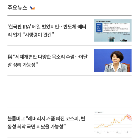
주요뉴스
‘한국판 IRA’ 베일 벗었지만…반도체·배터
리 업계 “시행령이 관건”
與 “세제개편안 다양한 목소리 수렴…이달
말 정리 가능성”
블룸버그 “레버리지 거품 빠진 코스피, 변
동성 최악 국면 지났을 가능성”