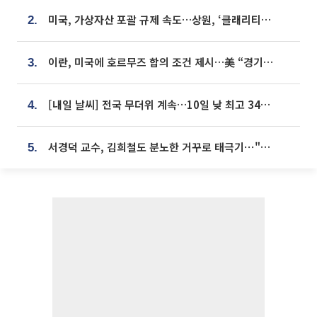
미국, 가상자산 포괄 규제 속도…상원, ‘클래리티법’ 9월 절차투표 추진
2.
이란, 미국에 호르무즈 합의 조건 제시…美 “경기 아직 안 끝나” [종합]
3.
[내일 날씨] 전국 무더위 계속…10일 낮 최고 34도 육박
4.
서경덕 교수, 김희철도 분노한 거꾸로 태극기⋯"엉터리는 아냐, 아쉬울 뿐"
5.