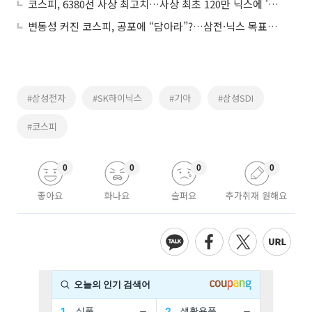
코스피, 6380선 사상 최고치…사상 최초 120만 닉스에 '국장 탄력'
변동성 커진 코스피, 공포에 “담아라”?…삼전·닉스 목표가 59·400만원으로 상향
#삼성전자
#SK하이닉스
#기아
#삼성SDI
#코스피
0
0
0
0
좋아요
화나요
슬퍼요
추가취재 원해요