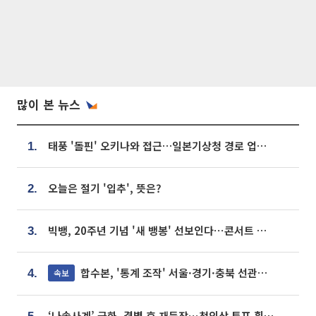
많이 본 뉴스
태풍 '돌핀' 오키나와 접근…일본기상청 경로 업데이트
1.
오늘은 절기 '입추', 뜻은?
2.
빅뱅, 20주년 기념 '새 뱅봉' 선보인다⋯콘서트 앞두고 팝업 개최
3.
합수본, '통계 조작' 서울·경기·충북 선관위 등 추가 압수수색
속보
4.
‘나솔사계’ 국화, 결별 후 재등장⋯첫인상 투표 휩쓸고 ‘인기녀’ 등극