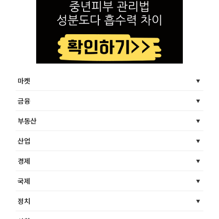
마켓
금융
부동산
산업
경제
국제
정치