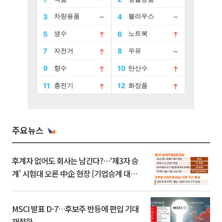
주요뉴스
후계자 없어도 회사는 남긴다?…‘제3자 승
계’ 시험대 오른 中企 현장 [기업승계 대전
환]
MSCI 발표 D-7…후보주 반등에 편입 기대
재점화