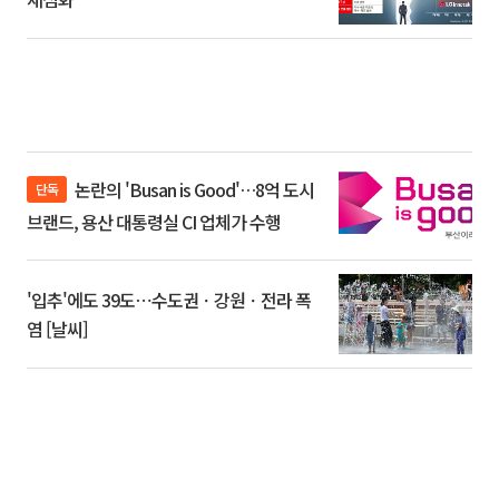
논란의 'Busan is Good'…8억 도시
단독
브랜드, 용산 대통령실 CI 업체가 수행
'입추'에도 39도⋯수도권ㆍ강원ㆍ전라 폭
염 [날씨]