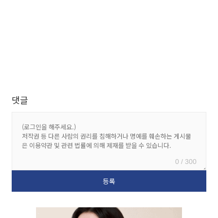
댓글
0 / 300