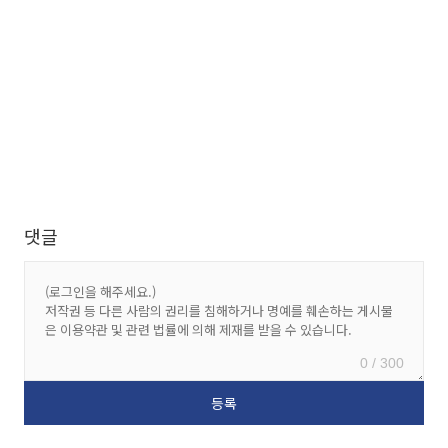
댓글
0 / 300