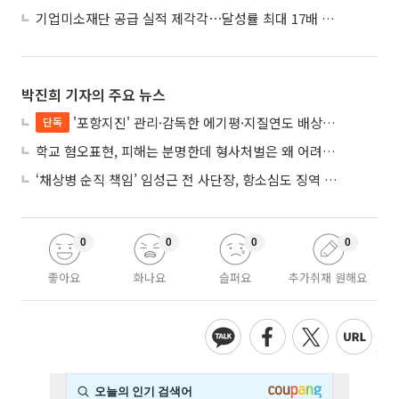
기업미소재단 공급 실적 제각각⋯달성률 최대 17배 차이
박진희 기자의 주요 뉴스
'포항지진' 관리·감독한 에기평·지질연도 배상책임…법원 “안전의무 당연”
단독
학교 혐오표현, 피해는 분명한데 형사처벌은 왜 어려울까?
‘채상병 순직 책임’ 임성근 전 사단장, 항소심도 징역 3년
0
0
0
0
좋아요
화나요
슬퍼요
추가취재 원해요