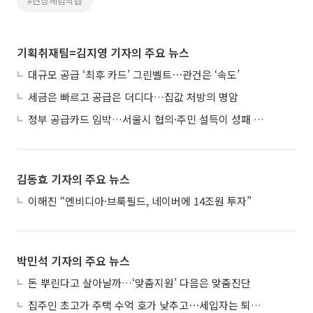
#현장체험학습
기획취재팀=김지영 기자의 주요 뉴스
대규모 공급 ‘최후 카드’ 그린벨트⋯관건은 ‘속도’
세금은 빠르고 공급은 더디다…집값 처방의 명암
정부 공급카드 임박…서울시 협의·주민 설득이 성패 가른다
김동효 기자의 주요 뉴스
이해진 “엔비디아·브룩필드, 네이버에 14조원 투자”
박민석 기자의 주요 뉴스
돈 뿌린다고 살아날까…‘맞춤지원’ 다음은 맞춤진단
집주인 초고가 주택 수억 호가 낮추고⋯세입자는 퇴거 위기