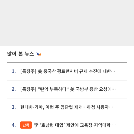
많이 본 뉴스
[특징주] 美 중국산 광트랜시버 규제 추진에 대한광통신 등 광통신株 강세
1.
[특징주] “탄약 부족하다“ 美 국방부 증산 요청에⋯국내 방산주 급등세
2.
현대차·기아, 이번 주 임단협 재개…하청 사용자성 재심도 ‘변수’
3.
李 ‘호남형 대입’ 제안에 교육청·지역대학 서·논술형 입시 연계 '착수'
단독
4.