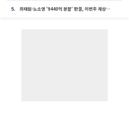
최태원·노소영 '9440억 분할' 판결, 이번주 재상고 여부 주목
5.