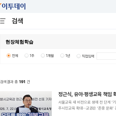
검색
전체
1주
1개월
1년
직접입력
검색결과 총
191
건
정근식, 유아·평생교육 책임
서울교육 새 비전으로 생애 전 단계 ‘
주시민교육 확대⋯교권은 ‘존중 문화’ 강조 정근식 서울시교육감이 유아교육부터 평생
애 전 단계의 교육받을 권리를 보장하는