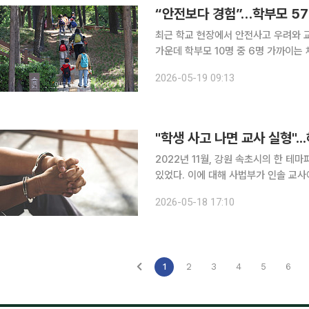
“안전보다 경험”…학부모 5
최근 학교 현장에서 안전사고 우려와 
가운데 학부모 10명 중 6명 가까이는
교사보다 학생 본인이나 학교 책임으로 보는 인식이
2026-05-19 09:13
14일부터 15일까지 초중고 학부모 5
"학생 사고 나면 교사 실형".
2022년 11월, 강원 속초시의 한 
있었다. 이에 대해 사법부가 인솔 교
(선고유예) 판결을 내리면서 교육계에 거센 후폭풍이 불고 있
2026-05-18 17:10
담이 커지면서 전국의 학교에서는 수
1
2
3
4
5
6