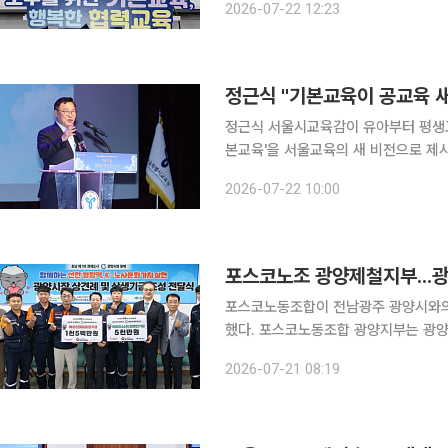
2026-07-22 12:23
아 무상교육과 학생 대중교통비 지원 
정근식 "기본교육이 공교육 새
정근식 서울시교육감이 유아부터 평생교
본교육'을 서울교육의 새 비전으로 제
장해 대한민국 공교육의 새로운 기준을 만들겠다는 구상이다.
2026-07-22 10:00
열린 서울교육 2기 비전 선포 기자회견
포스코노조 광양제철지부...
포스코노동조합이 전남광주 광양시와의 
했다. 포스코노동조합 광양지부는 광양시, 포스코노동조합 광양지부, 초록우산 전남지역본부, 광양
시사랑나눔복지재단 관계자 등이 참석한 
2026-07-21 08:19
혔다. 광양시와 포스코노동조합은 전