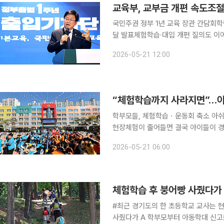
국민주권 정부 1년 교육 장관 간담회학
달 발표체험학습·대입 개편 질의도 이어져 최교진 교육부 장관이 지방교육재정교부금 개
해 “단계적으로 한다”고 밝혔다. 학
2026-05-21 12:00
면 인공지능(AI) 인재 양성과 국가책임
학부모들, 체험학습ㆍ운동회 축소 아쉬움“교
현장체험이 줄어들면 결국 아이들이 경
요. 수도권에서 초등학교 3학년과 6학년 두 남매를 키우는 김세민 씨(가명)의 말이다. 4년 전 직장
2026-05-21 06:00
을 그만두고 남편과 함께 식당을 운영 
#최근 경기도의 한 초등학교 교사는 
사줬다가 A 학부모부터 아동학대 신고