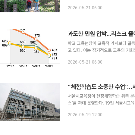
집중을 못 한다며 ‘붕어빵을 사준 것부
2026-05-21 06:00
미 인지하고 해당 학생이 다른 친구들과
과도한 민원 압박...리스크 줄
학교 교육현장이 교육적 가치보다 갈등
고 있다. 이는 장기적으로 교육의 기회
장체험학습 등 교내외 활동 축소가 학교
2026-05-21 06:00
안아야 하는 구조에서 비롯된 만큼 정
“체험학습도 소중한 수업”…
서울시교육청이 현장체험학습 위축 분
스’를 확대 운영한다. 19일 서울시교육청에 따르면 교육청은 5월부터 12월까지 ‘2026 통일교육 현
장체험학습(통일교육버스)’ 사업을 운
2026-05-19 12:00
전쟁기념관 등 평화·통일·안보 관련 현