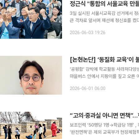
정근식 "통합의 서울교육 만
3일 실시된 서울시교육감 선거에서 정근
큰 격차로 앞서며 재선에 청신호를 켰다
만들겠다"고 밝히며 교육복지 확대와 공교
2026-06-03 19:26
공동 출구조사 결과 정 후보는 39.0
[논현논단] ‘동질화 교육’이
‘공평함’ 강박에 학교활동 사라져다양성
마을버스 안에서 지팡이를 짚고 오른 
스 안 다른 승객들은 그냥 있었다. 
2026-06-01 06:00
되는 경우가 늘고 있다. 우리는 남의 
“고의·중과실 아니면 면책”
보조인력 ‘50명당 1명→학급당 1명’
‘완전면책’은 제외 교육부가 현장체험학습 중 발생한 안전사고와 관련해 고의·중과실이 아닌 경우