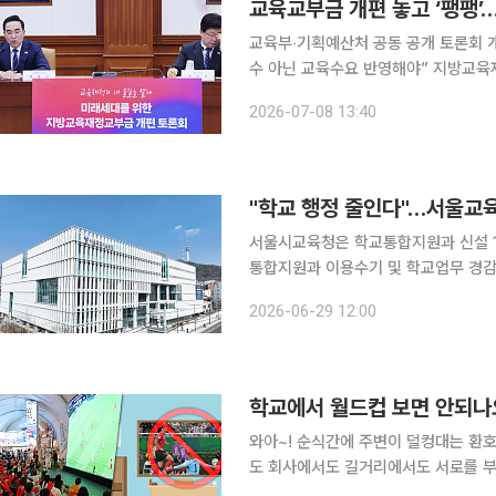
교육부‧기획예산처 공동 공개 토론회 개
수 아닌 교육수요 반영해야” 지방교육재정교부금(교육교부금) 개편을 둘러싼 정부 내 공개 토론이
처음 열렸지만 기획예산처와 교육부의 
2026-07-08 13:40
과 학생 1인당 지원은 늘리되 내국세 
"학교 행정 줄인다"…서울교
서울시교육청은 학교통합지원과 신설 1주
통합지원과 이용수기 및 학교업무 경감 아이
은 학교 현장의 수요를 반영한 업무경
2026-06-29 12:00
해 마련됐다. 공모 분야는 학교통합지
학교에서 월드컵 보면 안되나
와아~! 순식간에 주변이 덜컹대는 환호성. 모든 이의 시선이 한 곳으로 향한 듯했는데요. 식당에서
도 회사에서도 길거리에서도 서로를 부둥
과 체코의 2026 국제축구연맹(FIFA