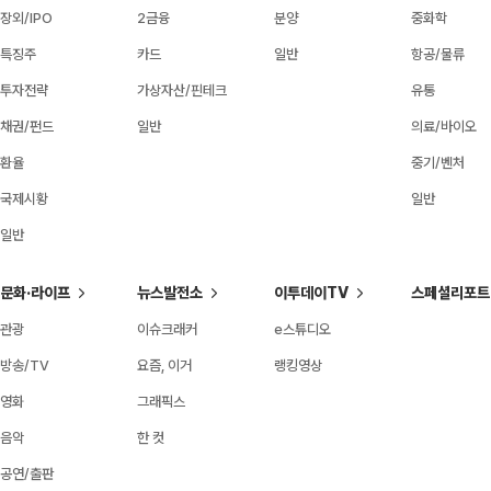
장외/IPO
2금융
분양
중화학
특징주
카드
일반
항공/물류
투자전략
가상자산/핀테크
유통
채권/펀드
일반
의료/바이오
환율
중기/벤처
국제시황
일반
일반
문화·라이프
뉴스발전소
이투데이TV
스페셜리포트
관광
이슈크래커
e스튜디오
방송/TV
요즘, 이거
랭킹영상
영화
그래픽스
음악
한 컷
공연/출판