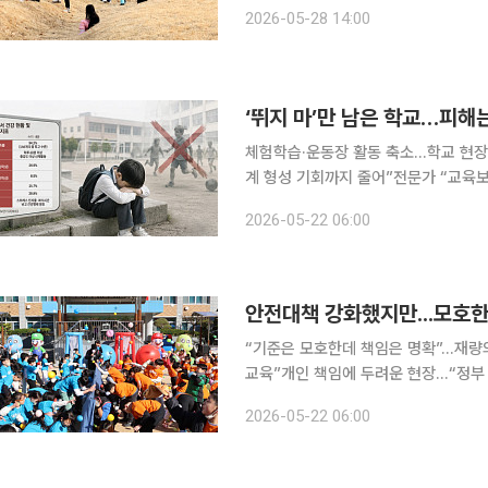
교사의 민·형사상 책임을 면제하는 방
2026-05-28 14:00
력 배치 기준도 기존 ‘학생 50명당 1명
‘뛰지 마’만 남은 학교…피해는
체험학습·운동장 활동 축소…학교 현장 
계 형성 기회까지 줄어”전문가 “교육보다 사
현장체험학습과 운동장 놀이를 줄이거
2026-05-22 06:00
회성 위축을 우려하는 목소리가 커지고
“기준은 모호한데 책임은 명확”...재량
교육”개인 책임에 두려운 현장...“정부 책임 함께 져야” 교육당국이
해왔지만, 실제 현장에선 모호한 기준
2026-05-22 06:00
은 없고 책임만 있다”고 호소한다. 교