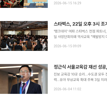
2026-06-15 16:29
열리는 경기가 마침 한국의 점심시간과 
'탱크데이' 여파 스타벅스 전점 파트너,
일 사장단회의때 역사교육 "재발방지 
크 사전 예방 스타벅스코리아 본사와 전국 매장 파트너 전원이 역사 인식 및 사회적 감수성 교육을
2026-06-15 09:09
받는다. 정용진 신세계그룹 회장을 비
정근식 서울교육감 재선 성공,
진보 교육감 10곳 승리…수도권 모두 
력…유아 무상교육 확대 주목 3일 치러진 전국 시·도교육감 선거에서 진보 성향 후보들이 16곳 중
10곳을 차지하며 우위를 점한 가운데,
2026-06-04 11:02
일 첫 출근길에서 "선거는 끝났고 이제