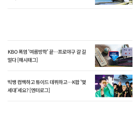
KBO 폭염 '여름방학' 끝…프로야구 갈 길
멀다 [해시태그]
빅뱅 컴백하고 튜이드 데뷔하고⋯K팝 '몇
세대'세요? [엔터로그]