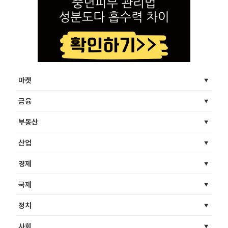
마켓
금융
부동산
산업
경제
국제
정치
사회