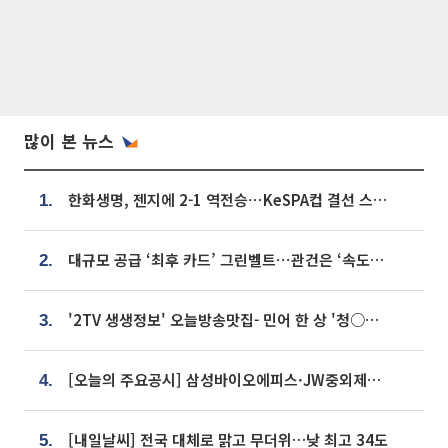
많이 본 뉴스
한화생명, 젠지에 2-1 역전승⋯KeSPA컵 결선 스테이지 2 직행
1.
대규모 공급 ‘최후 카드’ 그린벨트⋯관건은 ‘속도’ [주택공급 승부수의 조건]
2.
'2TV 생생정보' 오늘방송맛집- 민어 한 상 '청○○○' vs 전복 한 상 '명○'
3.
[오늘의 주요공시] 삼성바이오에피스·JW중외제약·한미반도체·SK바이오사이언스 등
4.
[내일날씨] 전국 대체로 맑고 무더위…낮 최고 34도
5.