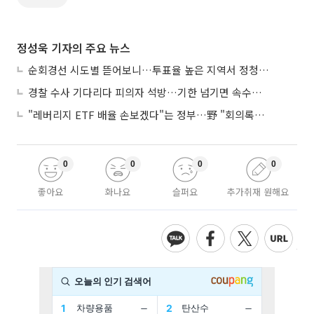
정성욱 기자의 주요 뉴스
순회경선 시도별 뜯어보니…투표율 높은 지역서 정청래 강세
경찰 수사 기다리다 피의자 석방…기한 넘기면 속수무책
"레버리지 ETF 배율 손보겠다"는 정부…野 "회의록부터 내놔야"
0
0
0
0
좋아요
화나요
슬퍼요
추가취재 원해요