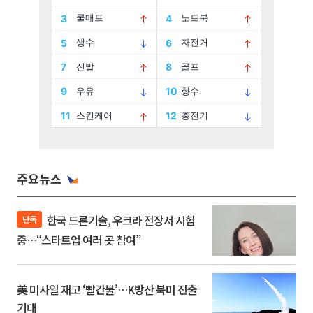
주요뉴스
한국 드론기술, 우크라 전장서 시험
단독
중…“스타트업 여러 곳 참여”
美 미사일 재고 ‘빨간불’…K방산 북미 진출
기대