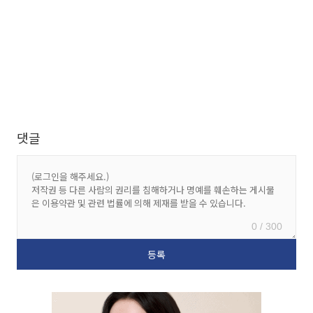
댓글
0 / 300