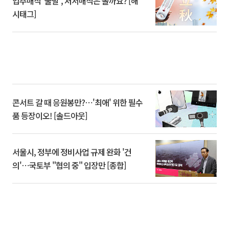
입추매직 '불발', 처서매직은 올까요? [해
시태그]
콘서트 갈 때 응원봉만?⋯'최애' 위한 필수
품 등장이오! [솔드아웃]
서울시, 정부에 정비사업 규제 완화 '건
의'⋯국토부 "협의 중" 입장만 [종합]