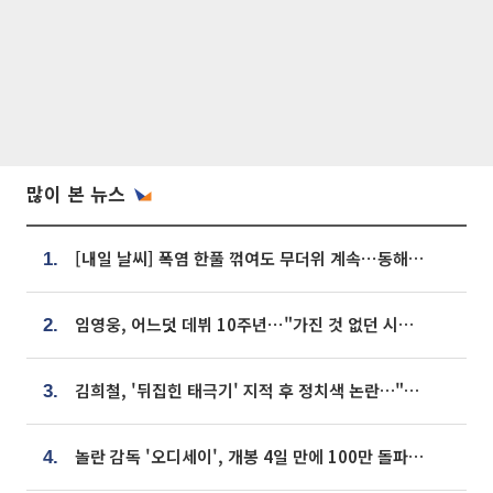
많이 본 뉴스
[내일 날씨] 폭염 한풀 꺾여도 무더위 계속⋯동해안 이틀 연속 비
1.
임영웅, 어느덧 데뷔 10주년⋯"가진 것 없던 시절, 내 앞엔 20명의 팬뿐"
2.
김희철, '뒤집힌 태극기' 지적 후 정치색 논란…"좌우 떠나 우리나라 국기"
3.
놀란 감독 '오디세이', 개봉 4일 만에 100만 돌파⋯'왕사남' 보다 빠르다
4.