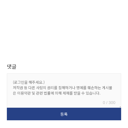
댓글
0 / 300