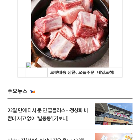
주요뉴스
22일 만에 다시 문 연 홈플러스…정상화 바
쁜데 재고 없어 ‘발동동’[가보니]