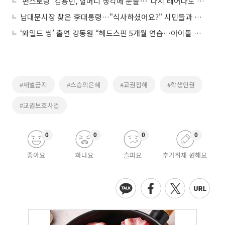
'편스토랑' 김용빈, 할머니 생각에 눈물⋯"다시 태어나도 내 할머니이길"
남대문시장 찾은 李대통령…"식사하셨어요?" 시민들과 깜짝 소통
‘와일드 씽’ 출연 강동원 “헤드스핀 5개월 연습…아이돌 진심 존경하게 돼”
#체벌금지
#스승의은혜
#교권침해
#학생인권
#교권보호사법
0
0
0
0
좋아요
화나요
슬퍼요
추가취재 원해요