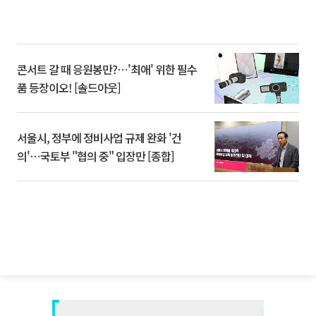
콘서트 갈 때 응원봉만?⋯'최애' 위한 필수
품 등장이오! [솔드아웃]
서울시, 정부에 정비사업 규제 완화 '건
의'⋯국토부 "협의 중" 입장만 [종합]