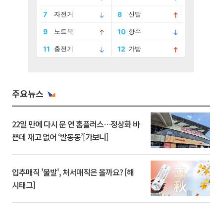
주요뉴스
22일 만에 다시 문 연 홈플러스…정상화 바
쁜데 재고 없어 ‘발동동’[가보니]
입추매직 '불발', 처서매직은 올까요? [해
시태그]