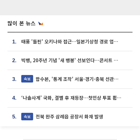
많이 본 뉴스
태풍 '돌핀' 오키나와 접근…일본기상청 경로 업데이트
1.
빅뱅, 20주년 기념 '새 뱅봉' 선보인다⋯콘서트 앞두고 팝업 개최
2.
합수본, '통계 조작' 서울·경기·충북 선관위 등 추가 압수수색
속보
3.
‘나솔사계’ 국화, 결별 후 재등장⋯첫인상 투표 휩쓸고 ‘인기녀’ 등극
4.
전북 완주 삼례읍 공장서 화재 발생
속보
5.