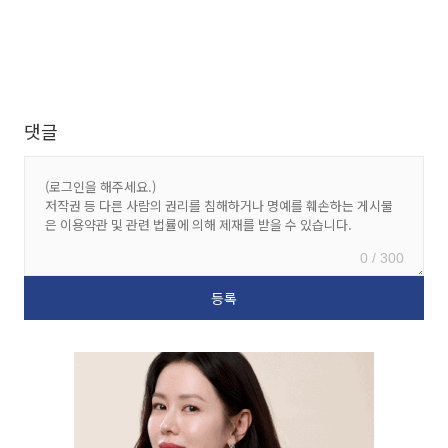
댓글
0 / 300