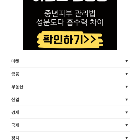
마켓
금융
부동산
산업
경제
국제
정치