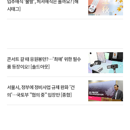
입추매직 '불발', 처서매직은 올까요? [해
시태그]
콘서트 갈 때 응원봉만?⋯'최애' 위한 필수
품 등장이오! [솔드아웃]
서울시, 정부에 정비사업 규제 완화 '건
의'⋯국토부 "협의 중" 입장만 [종합]