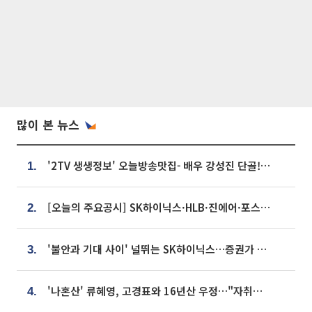
많이 본 뉴스
'2TV 생생정보' 오늘방송맛집- 배우 강성진 단골! 쌀국수ㆍ푸팟퐁 커리 맛집 '블○○○'
1.
[오늘의 주요공시] SK하이닉스·HLB·진에어·포스코홀딩스·네이버·대우건설 등
2.
'불안과 기대 사이' 널뛰는 SK하이닉스…증권가 "HBM4·LTA 기반 펀터멘털 견고"
3.
'나혼산' 류혜영, 고경표와 16년산 우정…"자취방서 부모님과 마주쳐"
4.