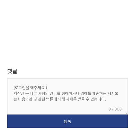
댓글
0 / 300