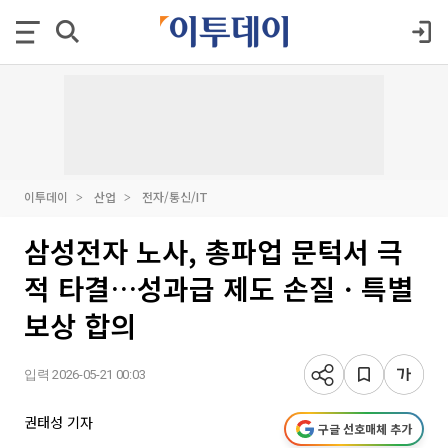
이투데이
산업
전자/통신/IT
삼성전자 노사, 총파업 문턱서 극
적 타결…성과급 제도 손질ㆍ특별
보상 합의
입력 2026-05-21 00:03
권태성 기자
구글 선호매체 추가