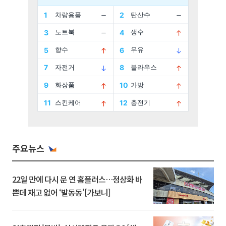
주요뉴스
22일 만에 다시 문 연 홈플러스…정상화 바
쁜데 재고 없어 ‘발동동’[가보니]