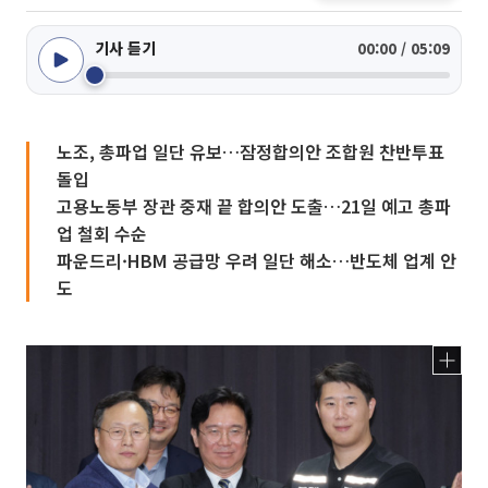
기사 듣기
00:00 / 05:09
노조, 총파업 일단 유보…잠정합의안 조합원 찬반투표
돌입
고용노동부 장관 중재 끝 합의안 도출…21일 예고 총파
업 철회 수순
파운드리·HBM 공급망 우려 일단 해소…반도체 업계 안
도