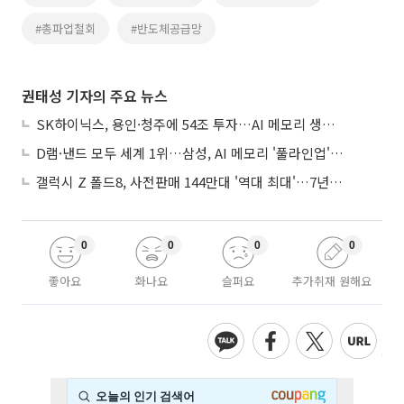
#총파업철회
#반도체공급망
권태성 기자의 주요 뉴스
SK하이닉스, 용인·청주에 54조 투자…AI 메모리 생산기지 키운다
D램·낸드 모두 세계 1위…삼성, AI 메모리 '풀라인업'으로 승부
갤럭시 Z 폴드8, 사전판매 144만대 '역대 최대'…7년만에 갤노트10 기록 넘어
0
0
0
0
좋아요
화나요
슬퍼요
추가취재 원해요